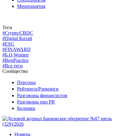
Мероприятия
Теги
#Crypto/CBDC
#Digital Китай
#ESG
#FINAWARD
#Б.О Women
#BestPractice
#Все теги
Сообщество
Персоны
Рейтинги/Рэнкинги
Разговоры финансистов
Разговоры про PR
Колонки
Номера