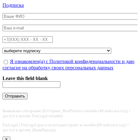
Перейти к основному содержанию
Подписка
ФИО
*
Email
*
Телефон
*
Подписка на
*
Обработка персональных данных
Я ознакомлен(а) с Политикой конфиденциальности и даю
*
согласие на обработку своих персональных данных
Leave this field blank
Банковское обозрение (Б.О принт, BestPractice-онлайн (40 кейсов в год) +
доступ к архиву FinLegal-онлайн)
FinLegal ( FinLegal (раз в полугодие) принт и онлайн (60 кейсов в год) +
доступ к архиву (БанкНадзор)
X