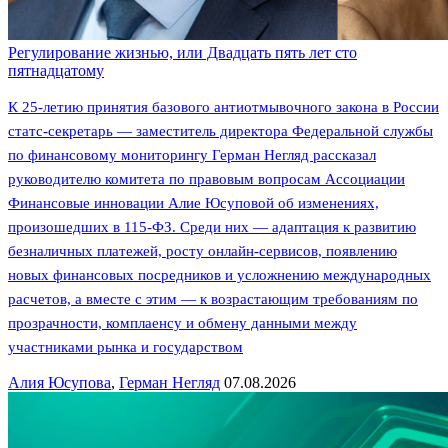
Регулирование жизнью, или Двадцать пять лет сто
пятнадцатому
К 25-летию принятия базового антиотмывочного закона в России
статс-секретарь — заместитель директора Федеральной службы
по финансовому мониторингу Герман Негляд рассказал
руководителю комитета по правовым вопросам Ассоциации
Финансовые инновации Алие Юсуповой об изменениях,
произошедших в 115-ФЗ. Среди них — адаптация к развитию
безналичных платежей, росту онлайн-сервисов, появлению
новых финансовых посредников и усложнению международных
расчетов, а вместе с этим — к возрастающим требованиям по
прозрачности, комплаенсу и обмену данными между
участниками рынка и государством
Алия Юсупова
,
Герман Негляд
07.08.2026