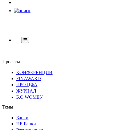
НЕ
Банки
Регуляторика
Технологии
Финграмот
Банки
Проекты
КОНФЕРЕНЦИИ
FINAWARD
ПРО ЦФА
ЖУРНАЛ
Б.О WOMEN
Темы
Банки
НЕ Банки
Регуляторика