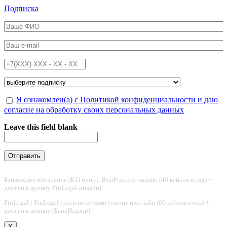
Перейти к основному содержанию
Подписка
ФИО
*
Email
*
Телефон
*
Подписка на
*
Обработка персональных данных
Я ознакомлен(а) с Политикой конфиденциальности и даю
*
согласие на обработку своих персональных данных
Leave this field blank
Банковское обозрение (Б.О принт, BestPractice-онлайн (40 кейсов в год) +
доступ к архиву FinLegal-онлайн)
FinLegal ( FinLegal (раз в полугодие) принт и онлайн (60 кейсов в год) +
доступ к архиву (БанкНадзор)
X