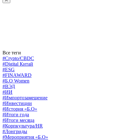
Все теги
#Crypto/CBDC
#Digital Китай
#ESG
#FINAWARD
#Б.О Women
#ВЭД
#ИИ
#Импортозамещение
#Инвестиции
#История «Б.О»
#Итоги года
#Итоги месяца
#Корпкультура/HR
#Лонгриды
#Мероприятия «Б.О»