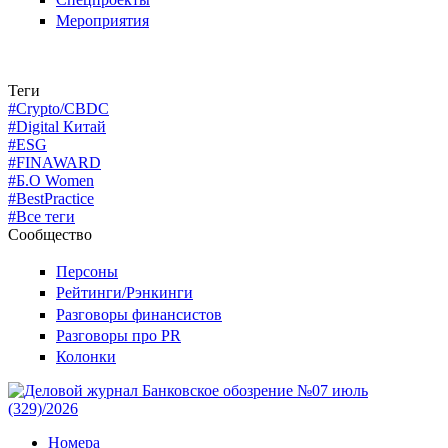
Мероприятия
Теги
#Crypto/CBDC
#Digital Китай
#ESG
#FINAWARD
#Б.О Women
#BestPractice
#Все теги
Сообщество
Персоны
Рейтинги/Рэнкинги
Разговоры финансистов
Разговоры про PR
Колонки
Номера