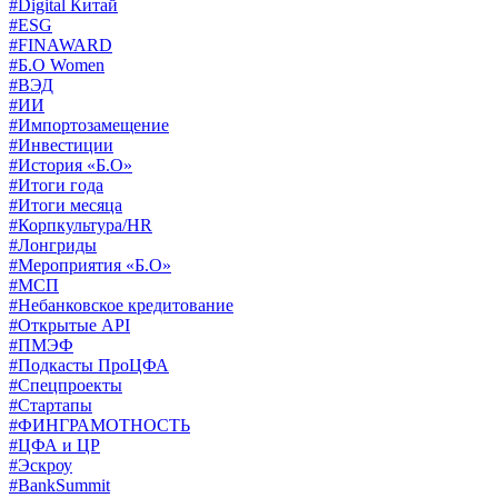
#Digital Китай
#ESG
#FINAWARD
#Б.О Women
#ВЭД
#ИИ
#Импортозамещение
#Инвестиции
#История «Б.О»
#Итоги года
#Итоги месяца
#Корпкультура/HR
#Лонгриды
#Мероприятия «Б.О»
#МСП
#Небанковское кредитование
#Открытые API
#ПМЭФ
#Подкасты ПроЦФА
#Спецпроекты
#Стартапы
#ФИНГРАМОТНОСТЬ
#ЦФА и ЦР
#Эскроу
#BankSummit