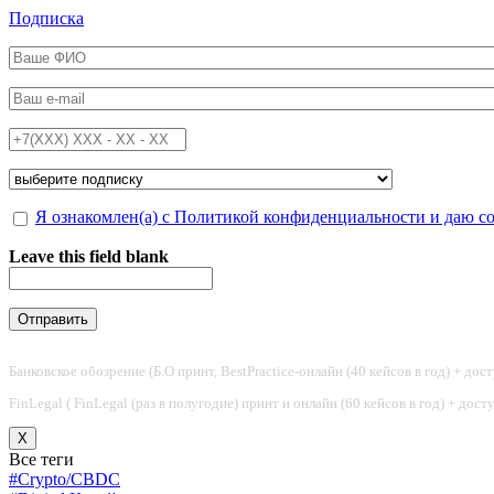
Перейти к основному содержанию
Подписка
ФИО
*
Email
*
Телефон
*
Подписка на
*
Обработка персональных данных
Я ознакомлен(а) с Политикой конфиденциальности и даю с
*
Leave this field blank
Банковское обозрение (Б.О принт, BestPractice-онлайн (40 кейсов в год) + дос
FinLegal ( FinLegal (раз в полугодие) принт и онлайн (60 кейсов в год) + дос
X
Все теги
#Crypto/CBDC