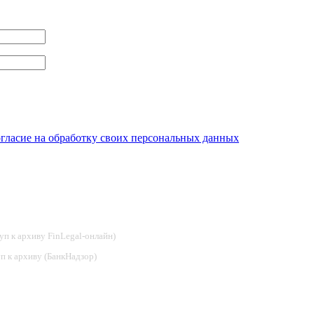
огласие на обработку своих персональных данных
туп к архиву FinLegal-онлайн)
туп к архиву (БанкНадзор)