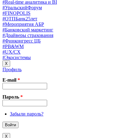
#Real-time аналитика и BI
#УральскийФорум
#FINOPOLIS
#ОТПБанк25лет
#Мероприятия АБР
#Банковский маркетинг
#Драйверы страхования
#Финконгресс ЦБ
#PB&WM
#UX/CX
#Экосистемы
X
Профиль
E-mail
*
Пароль
*
Забыли пароль?
X