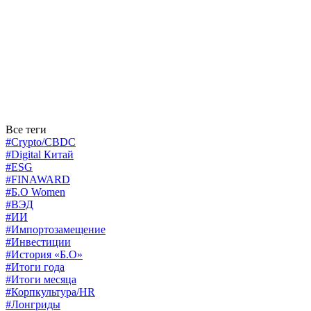
Все теги
#Crypto/CBDC
#Digital Китай
#ESG
#FINAWARD
#Б.О Women
#ВЭД
#ИИ
#Импортозамещение
#Инвестиции
#История «Б.О»
#Итоги года
#Итоги месяца
#Корпкультура/HR
#Лонгриды