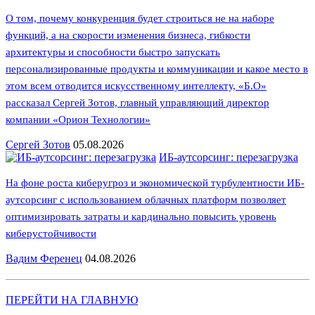
О том, почему конкуренция будет строиться не на наборе
функций, а на скорости изменения бизнеса, гибкости
архитектуры и способности быстро запускать
персонализированные продукты и коммуникации и какое место в
этом всем отводится искусственному интеллекту, «Б.О»
рассказал Сергей Зотов, главный управляющий директор
компании «Орион Технологии»
Сергей Зотов
05.08.2026
ИБ-аутсорсинг: перезагрузка
На фоне роста киберугроз и экономической турбулентности ИБ-
аутсорсинг с использованием облачных платформ позволяет
оптимизировать затраты и кардинально повысить уровень
киберустойчивости
Вадим Ференец
04.08.2026
ПЕРЕЙТИ НА ГЛАВНУЮ