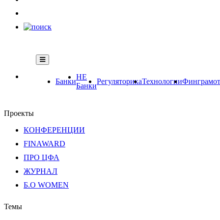
НЕ
Банки
Регуляторика
Технологии
Финграмот
Банки
Проекты
КОНФЕРЕНЦИИ
FINAWARD
ПРО ЦФА
ЖУРНАЛ
Б.О WOMEN
Темы