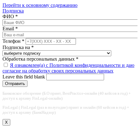
Перейти к основному содержанию
Подписка
ФИО
*
Email
*
Телефон
*
Подписка на
*
Обработка персональных данных
*
Я ознакомлен(а) с Политикой конфиденциальности и даю
согласие на обработку своих персональных данных
Leave this field blank
Банковское обозрение (Б.О принт, BestPractice-онлайн (40 кейсов в год) +
доступ к архиву FinLegal-онлайн)
FinLegal ( FinLegal (раз в полугодие) принт и онлайн (60 кейсов в год) +
доступ к архиву (БанкНадзор)
X