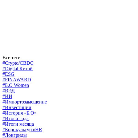
Все теги
#Crypto/CBDC
#Digital Китай
#ESG
#FINAWARD
#Б.О Women
#ВЭД
#ИИ
#Импортозамещение
#Инвестиции
#История «Б.О»
#Итоги года
#Итоги месяца
#Корпкультура/HR
#Лонгриды