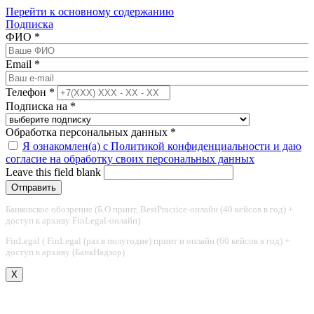
Перейти к основному содержанию
Подписка
ФИО
*
Email
*
Телефон
*
Подписка на
*
Обработка персональных данных
*
Я ознакомлен(а) с Политикой конфиденциальности и даю
согласие на обработку своих персональных данных
Leave this field blank
Банковское обозрение (Б.О принт, BestPractice-онлайн (40 кейсов в год) +
доступ к архиву FinLegal-онлайн)
FinLegal ( FinLegal (раз в полугодие) принт и онлайн (60 кейсов в год) +
доступ к архиву (БанкНадзор)
X