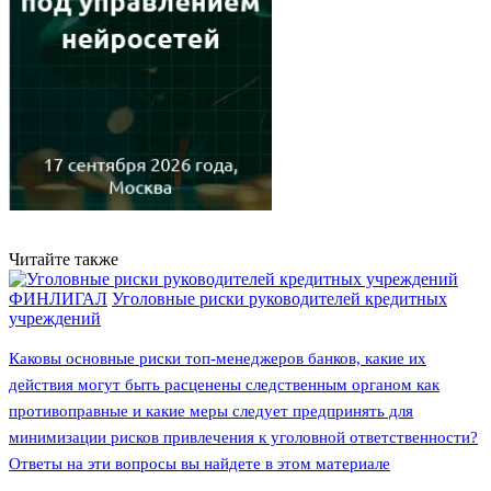
Читайте также
ФИНЛИГАЛ
Уголовные риски руководителей кредитных
учреждений
Каковы основные риски топ-менеджеров банков, какие их
действия могут быть расценены следственным органом как
противоправные и какие меры следует предпринять для
минимизации рисков привлечения к уголовной ответственности?
Ответы на эти вопросы вы найдете в этом материале