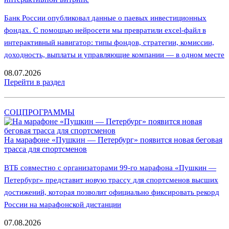
Банк России опубликовал данные о паевых инвестиционных
фондах. С помощью нейросети мы превратили excel-файл в
интерактивный навигатор: типы фондов, стратегии, комиссии,
доходность, выплаты и управляющие компании — в одном месте
08.07.2026
Перейти в раздел
СОЦПРОГРАММЫ
На марафоне «Пушкин — Петербург» появится новая беговая
трасса для спортсменов
ВТБ совместно с организаторами 99-го марафона «Пушкин —
Петербург» представит новую трассу для спортсменов высших
достижений, которая позволит официально фиксировать рекорд
России на марафонской дистанции
07.08.2026