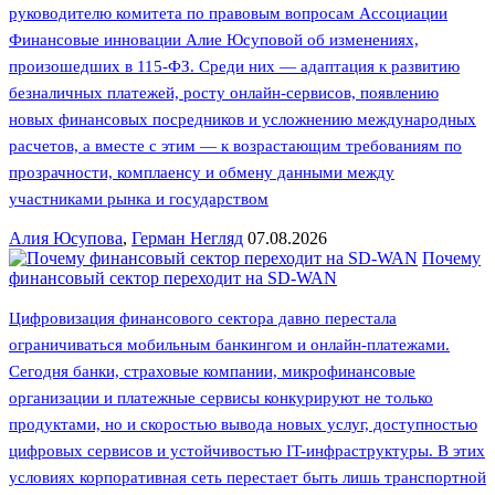
руководителю комитета по правовым вопросам Ассоциации
Финансовые инновации Алие Юсуповой об изменениях,
произошедших в 115-ФЗ. Среди них — адаптация к развитию
безналичных платежей, росту онлайн-сервисов, появлению
новых финансовых посредников и усложнению международных
расчетов, а вместе с этим — к возрастающим требованиям по
прозрачности, комплаенсу и обмену данными между
участниками рынка и государством
Алия Юсупова
,
Герман Негляд
07.08.2026
Почему
финансовый сектор переходит на SD-WAN
Цифровизация финансового сектора давно перестала
ограничиваться мобильным банкингом и онлайн-платежами.
Сегодня банки, страховые компании, микрофинансовые
организации и платежные сервисы конкурируют не только
продуктами, но и скоростью вывода новых услуг, доступностью
цифровых сервисов и устойчивостью IT-инфраструктуры. В этих
условиях корпоративная сеть перестает быть лишь транспортной