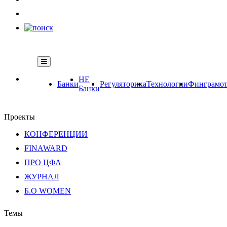
НЕ
Банки
Регуляторика
Технологии
Финграмот
Банки
Проекты
КОНФЕРЕНЦИИ
FINAWARD
ПРО ЦФА
ЖУРНАЛ
Б.О WOMEN
Темы