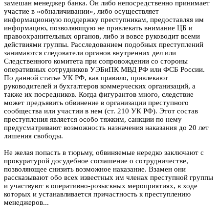
замешан менеджер банка. Он либо непосредственно принимает
участие в «обналичивании», либо осуществляет
информационную поддержку преступникам, предоставляя им
информацию, позволяющую не привлекать внимание ЦБ и
правоохранительных органов, либо и вовсе руководит всеми
действиями группы. Расследованием подобных преступлений
занимаются следователи органов внутренних дел или
Следственного комитета при сопровождении со стороны
оперативных сотрудников УЭБиПК МВД РФ или ФСБ России.
По данной статье УК РФ, как правило, привлекают
руководителей и бухгалтеров коммерческих организаций, а
также их посредников. Когда фигурантов много, следствие
может предъявить обвинение в организации преступного
сообщества или участии в нем (ст. 210 УК РФ). Этот состав
преступления является особо тяжким, санкции по нему
предусматривают возможность назначения наказания до 20 лет
лишения свободы.
Не желая попасть в тюрьму, обвиняемые нередко заключают с
прокуратурой досудебное соглашение о сотрудничестве,
позволяющее снизить возможное наказание. Взамен они
рассказывают обо всех известных им членах преступной группы
и участвуют в оперативно-розыскных мероприятиях, в ходе
которых и устанавливается причастность к преступлению
менеджеров...