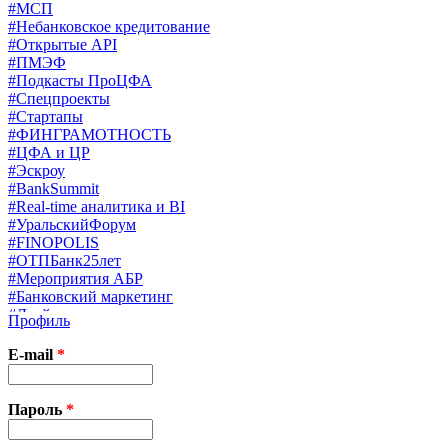
#МСП
#Небанковское кредитование
#Открытые API
#ПМЭФ
#Подкасты ПроЦФА
#Спецпроекты
#Стартапы
#ФИНГРАМОТНОСТЬ
#ЦФА и ЦР
#Эскроу
#BankSummit
#Real-time аналитика и BI
#УральскийФорум
#FINOPOLIS
#ОТПБанк25лет
#Мероприятия АБР
#Банковский маркетинг
#Драйверы страхования
Профиль
#Финконгресс ЦБ
#PB&WM
E-mail
*
#UX/CX
#Экосистемы
X
Пароль
*