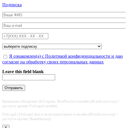
Перейти к основному содержанию
Подписка
ФИО
*
Email
*
Телефон
*
Подписка на
*
Обработка персональных данных
Я ознакомлен(а) с Политикой конфиденциальности и даю
*
согласие на обработку своих персональных данных
Leave this field blank
Банковское обозрение (Б.О принт, BestPractice-онлайн (40 кейсов в год) +
доступ к архиву FinLegal-онлайн)
FinLegal ( FinLegal (раз в полугодие) принт и онлайн (60 кейсов в год) +
доступ к архиву (БанкНадзор)
X