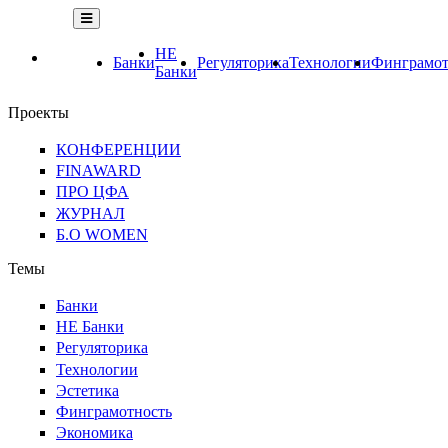
НЕ
Банки
Регуляторика
Технологии
Финграмот
Банки
Проекты
КОНФЕРЕНЦИИ
FINAWARD
ПРО ЦФА
ЖУРНАЛ
Б.О WOMEN
Темы
Банки
НЕ Банки
Регуляторика
Технологии
Эстетика
Финграмотность
Экономика