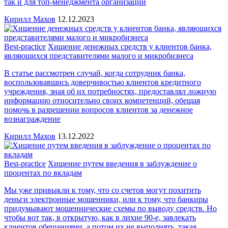
так и для топ-менеджмента организаций
Кирилл Махов
12.12.2023
Best-practice
Хищение денежных средств у клиентов банка,
являющихся представителями малого и микробизнеса
В статье рассмотрен случай, когда сотрудник банка,
воспользовавшись доверчивостью клиентов кредитного
учреждения, зная об их потребностях, предоставлял ложную
информацию относительно своих компетенций, обещая
помочь в разрешении вопросов клиентов за денежное
вознаграждение
Кирилл Махов
13.12.2022
Best-practice
Хищение путем введения в заблуждение о
процентах по вкладам
Мы уже привыкли к тому, что со счетов могут похитить
деньги электронные мошенники, или к тому, что банкиры
придумывают мошеннические схемы по выводу средств. Но
чтобы вот так, в открытую, как в лихие 90-е, завлекать
клиентов обещаниями, а потом их не выполнять, такая