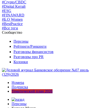
#Crypto/CBDC
#Digital Китай
#ESG
#FINAWARD
#Б.О Women
#BestPractice
#Все теги
Сообщество
Персоны
Рейтинги/Рэнкинги
Разговоры финансистов
Разговоры про PR
Колонки
Номера
Подписка
Тематический план 2026
Персоны