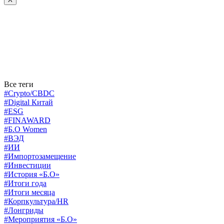
Все теги
#Crypto/CBDC
#Digital Китай
#ESG
#FINAWARD
#Б.О Women
#ВЭД
#ИИ
#Импортозамещение
#Инвестиции
#История «Б.О»
#Итоги года
#Итоги месяца
#Корпкультура/HR
#Лонгриды
#Мероприятия «Б.О»