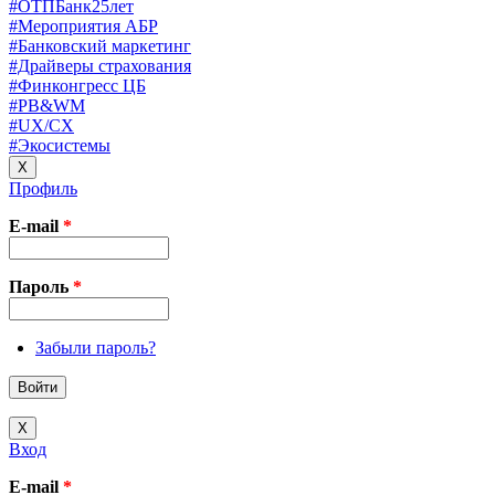
#ОТПБанк25лет
#Мероприятия АБР
#Банковский маркетинг
#Драйверы страхования
#Финконгресс ЦБ
#PB&WM
#UX/CX
#Экосистемы
X
Профиль
E-mail
*
Пароль
*
Забыли пароль?
X
Вход
E-mail
*