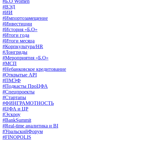
#Б.О Women
#ВЭД
#ИИ
#Импортозамещение
#Инвестиции
#История «Б.О»
#Итоги года
#Итоги месяца
#Корпкультура/HR
#Лонгриды
#Мероприятия «Б.О»
#МСП
#Небанковское кредитование
#Открытые API
#ПМЭФ
#Подкасты ПроЦФА
#Спецпроекты
#Стартапы
#ФИНГРАМОТНОСТЬ
#ЦФА и ЦР
#Эскроу
#BankSummit
#Real-time аналитика и BI
#УральскийФорум
#FINOPOLIS