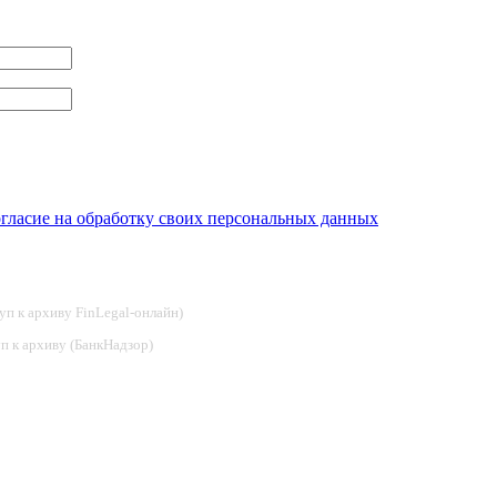
огласие на обработку своих персональных данных
туп к архиву FinLegal-онлайн)
туп к архиву (БанкНадзор)