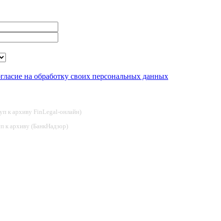
огласие на обработку своих персональных данных
туп к архиву FinLegal-онлайн)
туп к архиву (БанкНадзор)