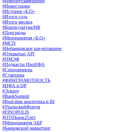
#Импортозамещение
#Инвестиции
#История «Б.О»
#Итоги года
#Итоги месяца
#Корпкультура/HR
#Лонгриды
#Мероприятия «Б.О»
#МСП
#Небанковское кредитование
#Открытые API
#ПМЭФ
#Подкасты ПроЦФА
#Спецпроекты
#Стартапы
#ФИНГРАМОТНОСТЬ
#ЦФА и ЦР
#Эскроу
#BankSummit
#Real-time аналитика и BI
#УральскийФорум
#FINOPOLIS
#ОТПБанк25лет
#Мероприятия АБР
#Банковский маркетинг