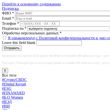
Перейти к основному содержанию
Подписка
ФИО
*
Email
*
Телефон
*
Подписка на
*
Обработка персональных данных
*
Я ознакомлен(а) с Политикой конфиденциальности и даю с
Leave this field blank
Банковское обозрение (Б.О принт, BestPractice-онлайн (40 кейсов в год) + дос
FinLegal ( FinLegal (раз в полугодие) принт и онлайн (60 кейсов в год) + дос
X
Все теги
#Crypto/CBDC
#Digital Китай
#ESG
#FINAWARD
#Б.О Women
#ВЭД
#ИИ