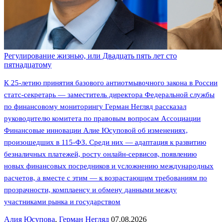
Регулирование жизнью, или Двадцать пять лет сто
пятнадцатому
К 25-летию принятия базового антиотмывочного закона в России
статс-секретарь — заместитель директора Федеральной службы
по финансовому мониторингу Герман Негляд рассказал
руководителю комитета по правовым вопросам Ассоциации
Финансовые инновации Алие Юсуповой об изменениях,
произошедших в 115-ФЗ. Среди них — адаптация к развитию
безналичных платежей, росту онлайн-сервисов, появлению
новых финансовых посредников и усложнению международных
расчетов, а вместе с этим — к возрастающим требованиям по
прозрачности, комплаенсу и обмену данными между
участниками рынка и государством
Алия Юсупова
,
Герман Негляд
07.08.2026