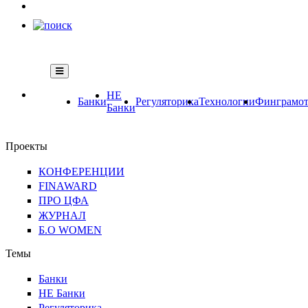
НЕ
Банки
Регуляторика
Технологии
Финграмот
Банки
Проекты
КОНФЕРЕНЦИИ
FINAWARD
ПРО ЦФА
ЖУРНАЛ
Б.О WOMEN
Темы
Банки
НЕ Банки
Регуляторика