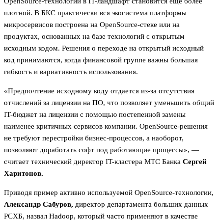
OpenSource-технологий в IT-ландшафт становится еще более
плотной. В БКС практически вся экосистема платформы
микросервисов построена на OpenSource-стеке или на
продуктах, основанных на базе технологий с открытым
исходным кодом. Решения о переходе на открытый исходный
код принимаются, когда финансовой группе важны большая
гибкость и вариативность использования.
«Предпочтение исходному коду отдается из-за отсутствия
отчислений за лицензии на ПО, что позволяет уменьшить общий
IT-бюджет на лицензии с помощью постепенной замены
наименее критичных сервисов компании. OpenSource-решения
не требуют перестройки бизнес-процессов, а наоборот,
позволяют доработать софт под работающие процессы», —
считает технический директор IT-кластера МТС Банка
Сергей
Харитонов.
Приводя пример активно используемой OpenSource-технологии,
Александр Сабуров,
директор департамента больших данных
РСХБ, назвал Hadoop, который часто применяют в качестве