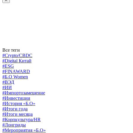
Все теги
#Crypto/CBDC
#Digital Китай
#ESG
#FINAWARD
#Б.О Women
#ВЭД
#ИИ
#Импортозамещение
#Инвестиции
#История «Б.О»
#Итоги года
#Итоги месяца
#Корпкультура/HR
#Лонгриды
#Мероприятия «Б.О»