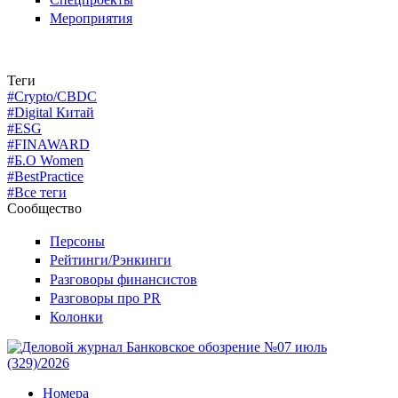
Мероприятия
Теги
#Crypto/CBDC
#Digital Китай
#ESG
#FINAWARD
#Б.О Women
#BestPractice
#Все теги
Сообщество
Персоны
Рейтинги/Рэнкинги
Разговоры финансистов
Разговоры про PR
Колонки
Номера