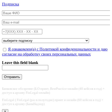
Перейти к основному содержанию
Подписка
ФИО
*
Email
*
Телефон
*
Подписка на
*
Обработка персональных данных
Я ознакомлен(а) с Политикой конфиденциальности и даю
*
согласие на обработку своих персональных данных
Leave this field blank
Банковское обозрение (Б.О принт, BestPractice-онлайн (40 кейсов в год) +
доступ к архиву FinLegal-онлайн)
FinLegal ( FinLegal (раз в полугодие) принт и онлайн (60 кейсов в год) +
доступ к архиву (БанкНадзор)
X