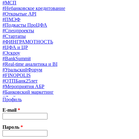
#МСП
#Небанковское кредитование
#Открытые API
#ПМЭФ
#Подкасты ПроЦФА
#Спецпроекты
#Стартапы
#ФИНГРАМОТНОСТЬ
#ЦФА и ЦР
#Эскроу
#BankSummit
#Real-time аналитика и BI
#УральскийФорум
#FINOPOLIS
#ОТПБанк25лет
#Мероприятия АБР
#Банковский маркетинг
#Драйверы страхования
Профиль
#Финконгресс ЦБ
#PB&WM
E-mail
*
#UX/CX
#Экосистемы
X
Пароль
*