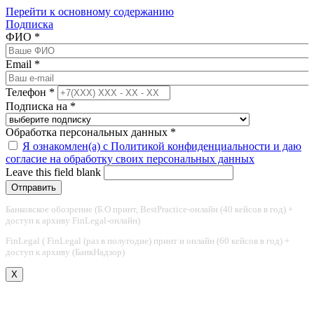
Перейти к основному содержанию
Подписка
ФИО
*
Email
*
Телефон
*
Подписка на
*
Обработка персональных данных
*
Я ознакомлен(а) с Политикой конфиденциальности и даю
согласие на обработку своих персональных данных
Leave this field blank
Банковское обозрение (Б.О принт, BestPractice-онлайн (40 кейсов в год) +
доступ к архиву FinLegal-онлайн)
FinLegal ( FinLegal (раз в полугодие) принт и онлайн (60 кейсов в год) +
доступ к архиву (БанкНадзор)
X