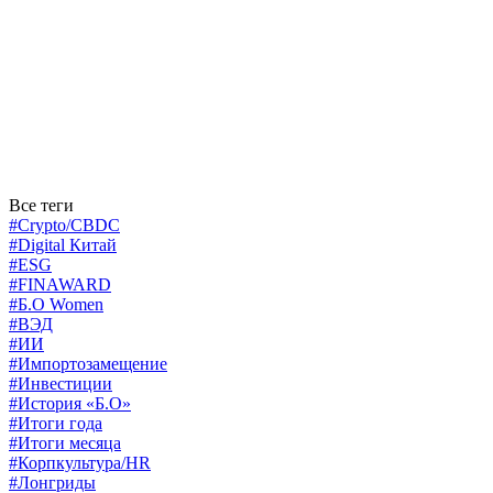
Все теги
#Crypto/CBDC
#Digital Китай
#ESG
#FINAWARD
#Б.О Women
#ВЭД
#ИИ
#Импортозамещение
#Инвестиции
#История «Б.О»
#Итоги года
#Итоги месяца
#Корпкультура/HR
#Лонгриды