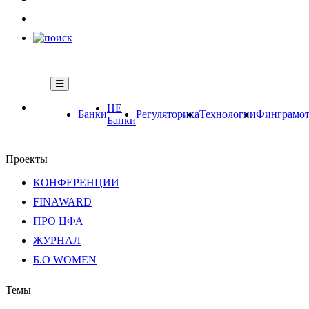
НЕ
Банки
Регуляторика
Технологии
Финграмот
Банки
Проекты
КОНФЕРЕНЦИИ
FINAWARD
ПРО ЦФА
ЖУРНАЛ
Б.О WOMEN
Темы