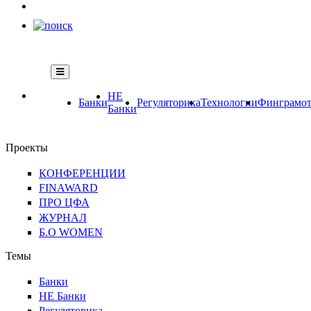
НЕ
Банки
Регуляторика
Технологии
Финграмот
Банки
Проекты
КОНФЕРЕНЦИИ
FINAWARD
ПРО ЦФА
ЖУРНАЛ
Б.О WOMEN
Темы
Банки
НЕ Банки
Регуляторика