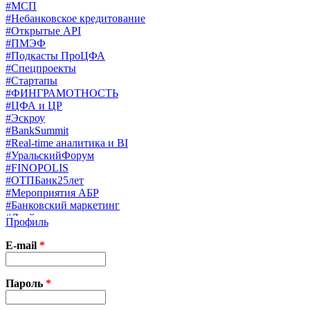
#МСП
#Небанковское кредитование
#Открытые API
#ПМЭФ
#Подкасты ПроЦФА
#Спецпроекты
#Стартапы
#ФИНГРАМОТНОСТЬ
#ЦФА и ЦР
#Эскроу
#BankSummit
#Real-time аналитика и BI
#УральскийФорум
#FINOPOLIS
#ОТПБанк25лет
#Мероприятия АБР
#Банковский маркетинг
#Драйверы страхования
Профиль
#Финконгресс ЦБ
#PB&WM
E-mail
*
#UX/CX
#Экосистемы
X
Пароль
*