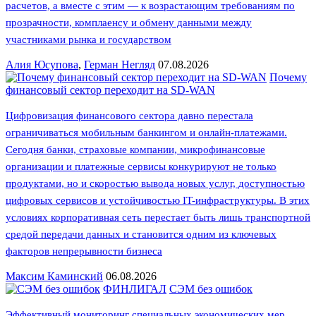
расчетов, а вместе с этим — к возрастающим требованиям по
прозрачности, комплаенсу и обмену данными между
участниками рынка и государством
Алия Юсупова
,
Герман Негляд
07.08.2026
Почему
финансовый сектор переходит на SD-WAN
Цифровизация финансового сектора давно перестала
ограничиваться мобильным банкингом и онлайн-платежами.
Сегодня банки, страховые компании, микрофинансовые
организации и платежные сервисы конкурируют не только
продуктами, но и скоростью вывода новых услуг, доступностью
цифровых сервисов и устойчивостью IT-инфраструктуры. В этих
условиях корпоративная сеть перестает быть лишь транспортной
средой передачи данных и становится одним из ключевых
факторов непрерывности бизнеса
Максим Каминский
06.08.2026
ФИНЛИГАЛ
СЭМ без ошибок
Эффективный мониторинг специальных экономических мер