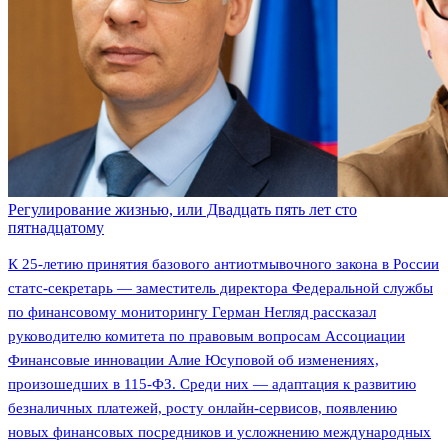
Регулирование жизнью, или Двадцать пять лет сто
пятнадцатому
К 25-летию принятия базового антиотмывочного закона в России
статс-секретарь — заместитель директора Федеральной службы
по финансовому мониторингу Герман Негляд рассказал
руководителю комитета по правовым вопросам Ассоциации
Финансовые инновации Алие Юсуповой об изменениях,
произошедших в 115-ФЗ. Среди них — адаптация к развитию
безналичных платежей, росту онлайн-сервисов, появлению
новых финансовых посредников и усложнению международных