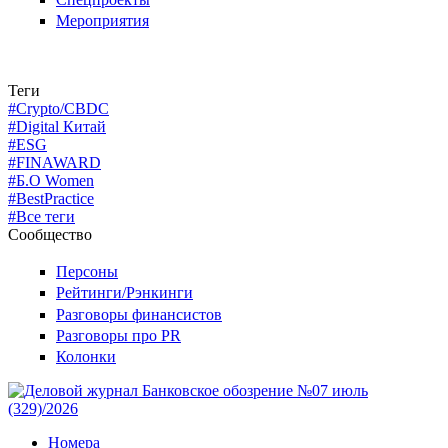
Мероприятия
Теги
#Crypto/CBDC
#Digital Китай
#ESG
#FINAWARD
#Б.О Women
#BestPractice
#Все теги
Сообщество
Персоны
Рейтинги/Рэнкинги
Разговоры финансистов
Разговоры про PR
Колонки
Номера