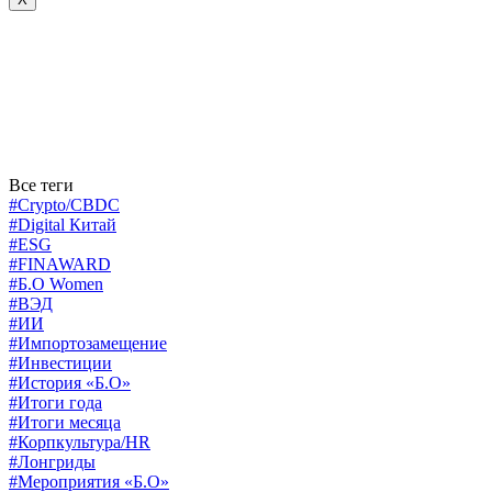
Все теги
#Crypto/CBDC
#Digital Китай
#ESG
#FINAWARD
#Б.О Women
#ВЭД
#ИИ
#Импортозамещение
#Инвестиции
#История «Б.О»
#Итоги года
#Итоги месяца
#Корпкультура/HR
#Лонгриды
#Мероприятия «Б.О»