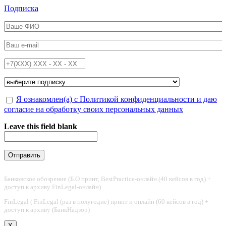
Перейти к основному содержанию
Подписка
ФИО
*
Email
*
Телефон
*
Подписка на
*
Обработка персональных данных
Я ознакомлен(а) с Политикой конфиденциальности и даю
*
согласие на обработку своих персональных данных
Leave this field blank
Банковское обозрение (Б.О принт, BestPractice-онлайн (40 кейсов в год) +
доступ к архиву FinLegal-онлайн)
FinLegal ( FinLegal (раз в полугодие) принт и онлайн (60 кейсов в год) +
доступ к архиву (БанкНадзор)
X