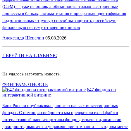
(СЭМ) — уже не опция, а обязанность: только выстроенные
процессы в банках, автоматизация и прозрачная идентификация
подконтрольных структур способны защитить российскую
финансовую систему от внешних шоков
Александр Шепелин
05.08.2026
ПЕРЕЙТИ НА ГЛАВНУЮ
Не удалось загрузить новость.
ФИНГРАМОТНОСТЬ
647 фондов на
интерактивной витрине
Банк России опубликовал данные о паевых инвестиционных
фондах. С помощью нейросети мы превратили excel-файл в
интерактивный навигатор: типы фондов, стратегии, комиссии,
доходность, выплаты и управляющие компании — в одном месте