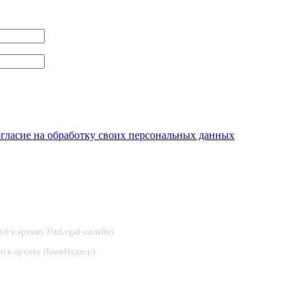
огласие на обработку своих персональных данных
туп к архиву FinLegal-онлайн)
туп к архиву (БанкНадзор)