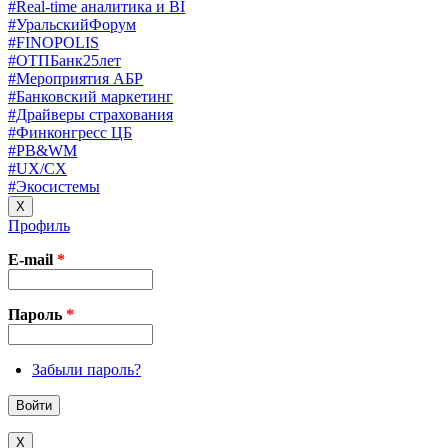
#Real-time аналитика и BI
#УральскийФорум
#FINOPOLIS
#ОТПБанк25лет
#Мероприятия АБР
#Банковский маркетинг
#Драйверы страхования
#Финконгресс ЦБ
#PB&WM
#UX/CX
#Экосистемы
X
Профиль
E-mail
*
Пароль
*
Забыли пароль?
X