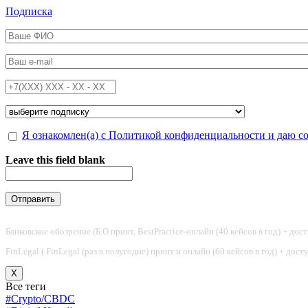
Перейти к основному содержанию
Подписка
ФИО
*
Email
*
Телефон
*
Подписка на
*
Обработка персональных данных
Я ознакомлен(а) с Политикой конфиденциальности и даю с
*
Leave this field blank
Банковское обозрение (Б.О принт, BestPractice-онлайн (40 кейсов в год) + дос
FinLegal ( FinLegal (раз в полугодие) принт и онлайн (60 кейсов в год) + дос
X
Все теги
#Crypto/CBDC