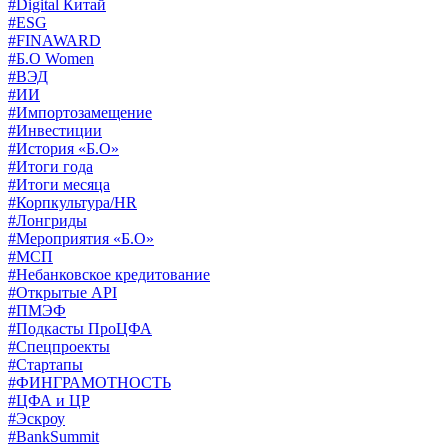
#Digital Китай
#ESG
#FINAWARD
#Б.О Women
#ВЭД
#ИИ
#Импортозамещение
#Инвестиции
#История «Б.О»
#Итоги года
#Итоги месяца
#Корпкультура/HR
#Лонгриды
#Мероприятия «Б.О»
#МСП
#Небанковское кредитование
#Открытые API
#ПМЭФ
#Подкасты ПроЦФА
#Спецпроекты
#Стартапы
#ФИНГРАМОТНОСТЬ
#ЦФА и ЦР
#Эскроу
#BankSummit