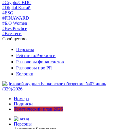
#Crypto/CBDC
#Digital Китай
#ESG
#FINAWARD
#Б.О Women
#BestPractice
#Все теги
Сообщество
Персоны
Рейтинги/Рэнкинги
Разговоры финансистов
Разговоры про PR
Колонки
Номера
Подписка
Тематический план 2026
Персоны