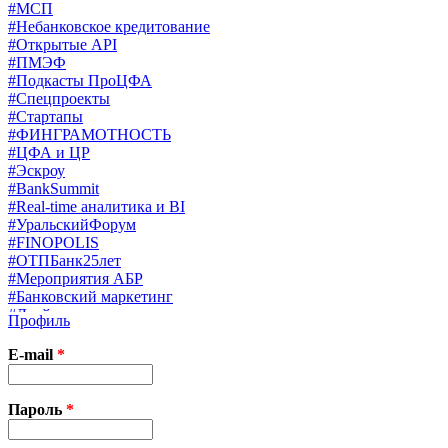
#МСП
#Небанковское кредитование
#Открытые API
#ПМЭФ
#Подкасты ПроЦФА
#Спецпроекты
#Стартапы
#ФИНГРАМОТНОСТЬ
#ЦФА и ЦР
#Эскроу
#BankSummit
#Real-time аналитика и BI
#УральскийФорум
#FINOPOLIS
#ОТПБанк25лет
#Мероприятия АБР
#Банковский маркетинг
#Драйверы страхования
Профиль
#Финконгресс ЦБ
#PB&WM
E-mail
*
#UX/CX
#Экосистемы
X
Пароль
*