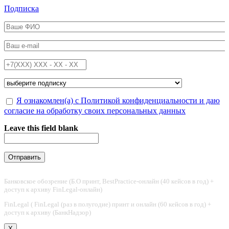
Перейти к основному содержанию
Подписка
ФИО
*
Email
*
Телефон
*
Подписка на
*
Обработка персональных данных
Я ознакомлен(а) с Политикой конфиденциальности и даю
*
согласие на обработку своих персональных данных
Leave this field blank
Банковское обозрение (Б.О принт, BestPractice-онлайн (40 кейсов в год) +
доступ к архиву FinLegal-онлайн)
FinLegal ( FinLegal (раз в полугодие) принт и онлайн (60 кейсов в год) +
доступ к архиву (БанкНадзор)
X