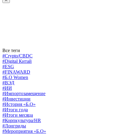
Все теги
#Crypto/CBDC
#Digital Китай
#ESG
#FINAWARD
#Б.О Women
#ВЭД
#ИИ
#Импортозамещение
#Инвестиции
#История «Б.О»
#Итоги года
#Итоги месяца
#Корпкультура/HR
#Лонгриды
#Мероприятия «Б.О»