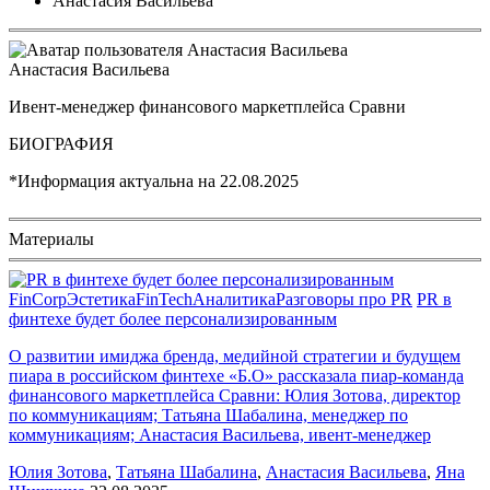
Анастасия Васильева
Анастасия Васильева
Ивент-менеджер финансового маркетплейса Сравни
БИОГРАФИЯ
*Информация актуальна на
22.08.2025
Материалы
FinCorp
Эстетика
FinTech
Аналитика
Разговоры про PR
PR в
финтехе будет более персонализированным
О развитии имиджа бренда, медийной стратегии и будущем
пиара в российском финтехе «Б.О» рассказала пиар-команда
финансового маркетплейса Сравни: Юлия Зотова, директор
по коммуникациям; Татьяна Шабалина, менеджер по
коммуникациям; Анастасия Васильева, ивент-менеджер
Юлия Зотова
,
Татьяна Шабалина
,
Анастасия Васильева
,
Яна