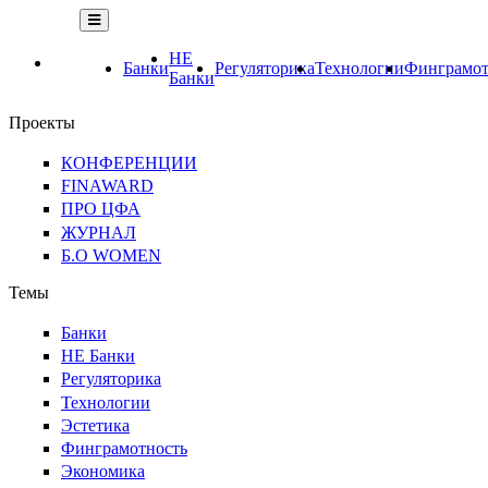
НЕ
Банки
Регуляторика
Технологии
Финграмот
Банки
Проекты
КОНФЕРЕНЦИИ
FINAWARD
ПРО ЦФА
ЖУРНАЛ
Б.О WOMEN
Темы
Банки
НЕ Банки
Регуляторика
Технологии
Эстетика
Финграмотность
Экономика