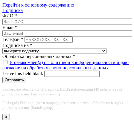
Перейти к основному содержанию
Подписка
ФИО
*
Email
*
Телефон
*
Подписка на
*
Обработка персональных данных
*
Я ознакомлен(а) с Политикой конфиденциальности и даю
согласие на обработку своих персональных данных
Leave this field blank
Банковское обозрение (Б.О принт, BestPractice-онлайн (40 кейсов в год) +
доступ к архиву FinLegal-онлайн)
FinLegal ( FinLegal (раз в полугодие) принт и онлайн (60 кейсов в год) +
доступ к архиву (БанкНадзор)
X