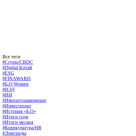
Все теги
#Crypto/CBDC
#Digital Китай
#ESG
#FINAWARD
#Б.О Women
#ВЭД
#ИИ
#Импортозамещение
#Инвестиции
#История «Б.О»
#Итоги года
#Итоги месяца
#Корпкультура/HR
#Лонгриды