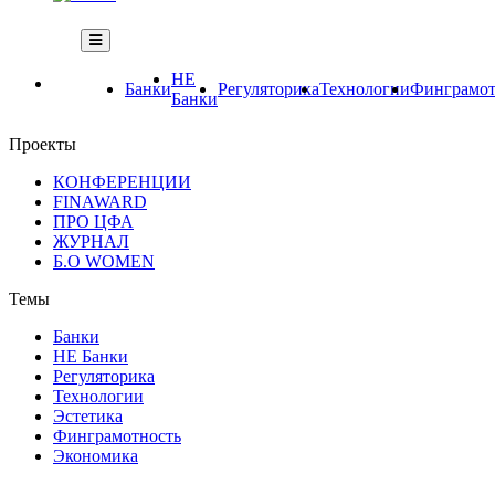
НЕ
Банки
Регуляторика
Технологии
Финграмот
Банки
Проекты
КОНФЕРЕНЦИИ
FINAWARD
ПРО ЦФА
ЖУРНАЛ
Б.О WOMEN
Темы
Банки
НЕ Банки
Регуляторика
Технологии
Эстетика
Финграмотность
Экономика