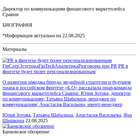
Директор по коммуникациям финансового маркетплейса
Сравни
БИОГРАФИЯ
*Информация актуальна на
22.08.2025
Материалы
FinCorp
Эстетика
FinTech
Аналитика
Разговоры про PR
PR в
финтехе будет более персонализированным
О развитии имиджа бренда, медийной стратегии и будущем
пиара в российском финтехе «Б.О» рассказала пиар-команда
финансового маркетплейса Сравни: Юлия Зотова, директор
по коммуникациям; Татьяна Шабалина, менеджер по
коммуникациям; Анастасия Васильева, ивент-менеджер
Юлия Зотова
,
Татьяна Шабалина
,
Анастасия Васильева
,
Яна
Шишкина
22.08.2025
Банковское обозрение