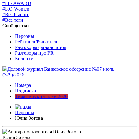
#FINAWARD
#Б.О Women
#BestPractice
#Все теги
Сообщество
Персоны
Рейтинги/Рэнкинги
Разговоры финансистов
Разговоры про PR
Колонки
Номера
Подписка
Тематический план 2026
Персоны
Юлия Зотова
Юлия Зотова