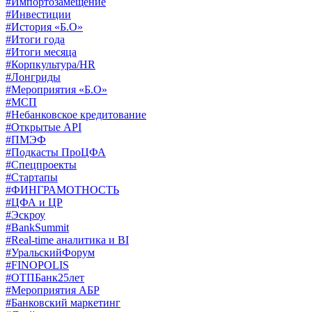
#Импортозамещение
#Инвестиции
#История «Б.О»
#Итоги года
#Итоги месяца
#Корпкультура/HR
#Лонгриды
#Мероприятия «Б.О»
#МСП
#Небанковское кредитование
#Открытые API
#ПМЭФ
#Подкасты ПроЦФА
#Спецпроекты
#Стартапы
#ФИНГРАМОТНОСТЬ
#ЦФА и ЦР
#Эскроу
#BankSummit
#Real-time аналитика и BI
#УральскийФорум
#FINOPOLIS
#ОТПБанк25лет
#Мероприятия АБР
#Банковский маркетинг