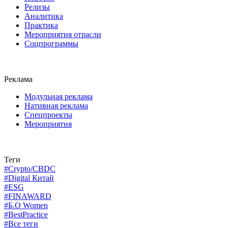
Релизы
Аналитика
Практика
Мероприятия отрасли
Соцпрограммы
Реклама
Модульная реклама
Нативная реклама
Спецпроекты
Мероприятия
Теги
#Crypto/CBDC
#Digital Китай
#ESG
#FINAWARD
#Б.О Women
#BestPractice
#Все теги