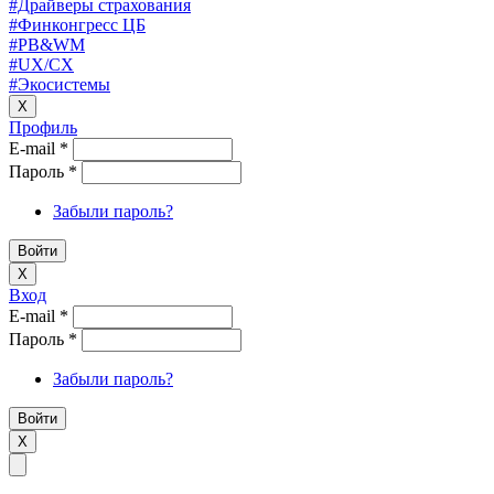
#Драйверы страхования
#Финконгресс ЦБ
#PB&WM
#UX/CX
#Экосистемы
X
Профиль
E-mail
*
Пароль
*
Забыли пароль?
X
Вход
E-mail
*
Пароль
*
Забыли пароль?
X