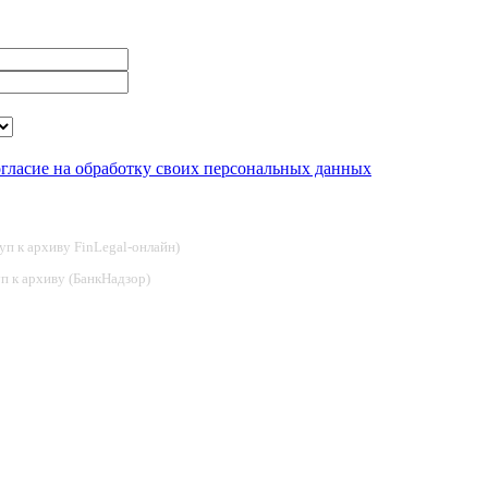
огласие на обработку своих персональных данных
туп к архиву FinLegal-онлайн)
туп к архиву (БанкНадзор)