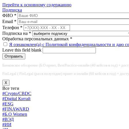
Перейти к основному содержанию
Подписка
ФИО
*
Email
*
Телефон
*
Подписка на
*
Обработка персональных данных
*
Я ознакомлен(а) с Политикой конфиденциальности и даю с
Leave this field blank
Банковское обозрение (Б.О принт, BestPractice-онлайн (40 кейсов в год) + дос
FinLegal ( FinLegal (раз в полугодие) принт и онлайн (60 кейсов в год) + дос
X
Все теги
#Crypto/CBDC
#Digital Китай
#ESG
#FINAWARD
#Б.О Women
#ВЭД
#ИИ