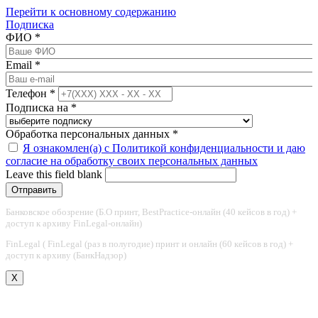
Перейти к основному содержанию
Подписка
ФИО
*
Email
*
Телефон
*
Подписка на
*
Обработка персональных данных
*
Я ознакомлен(а) с Политикой конфиденциальности и даю
согласие на обработку своих персональных данных
Leave this field blank
Банковское обозрение (Б.О принт, BestPractice-онлайн (40 кейсов в год) +
доступ к архиву FinLegal-онлайн)
FinLegal ( FinLegal (раз в полугодие) принт и онлайн (60 кейсов в год) +
доступ к архиву (БанкНадзор)
X