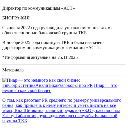
Директор по коммуникациям «АСТ»
БИОГРАФИЯ
С января 2022 года руководила управлением по связам с
общественностью банковской группы ТКБ.
В ноябре 2025 года покинула ТКБ и была назначена
директором по коммуникациям компании «АСТ».
*Информация актуальна на
25.11.2025
Материалы
FinCorp
Эстетика
Аналитика
Разговоры про PR
Пиар — это
немного как свой бизнес
О том, как работает PR среднего по размеру универсального
банка, как привлечь к нему интерес и уметь писать на все
темы, Яна Шишкина, главный редактор «Б.О», расспросила
Елену Габисония, руководителя пресс-службы Банковской
группы ТКБ