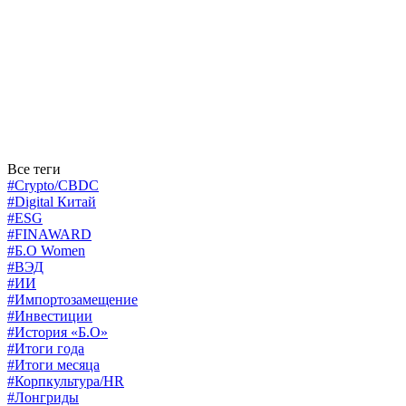
Все теги
#Crypto/CBDC
#Digital Китай
#ESG
#FINAWARD
#Б.О Women
#ВЭД
#ИИ
#Импортозамещение
#Инвестиции
#История «Б.О»
#Итоги года
#Итоги месяца
#Корпкультура/HR
#Лонгриды