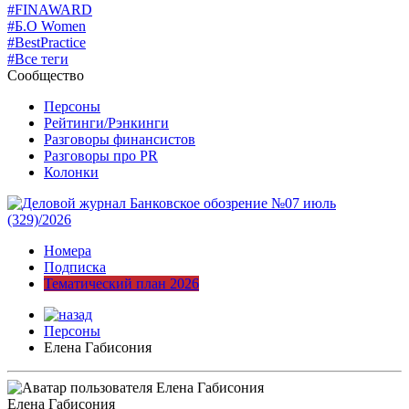
#FINAWARD
#Б.О Women
#BestPractice
#Все теги
Сообщество
Персоны
Рейтинги/Рэнкинги
Разговоры финансистов
Разговоры про PR
Колонки
Номера
Подписка
Тематический план 2026
Персоны
Елена Габисония
Елена Габисония