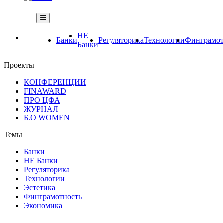
НЕ
Банки
Регуляторика
Технологии
Финграмот
Банки
Проекты
КОНФЕРЕНЦИИ
FINAWARD
ПРО ЦФА
ЖУРНАЛ
Б.О WOMEN
Темы
Банки
НЕ Банки
Регуляторика
Технологии
Эстетика
Финграмотность
Экономика