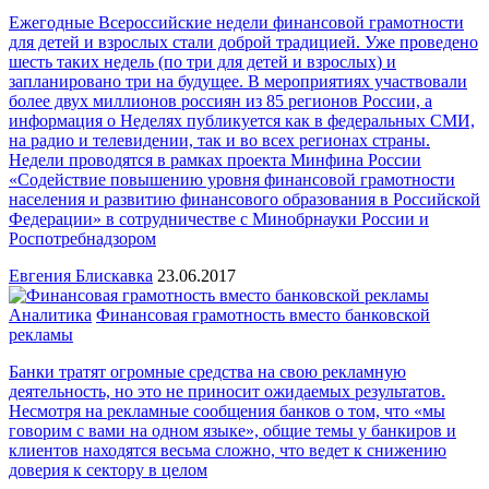
Ежегодные Всероссийские недели финансовой грамотности
для детей и взрослых стали доброй традицией. Уже проведено
шесть таких недель (по три для детей и взрослых) и
запланировано три на будущее. В мероприятиях участвовали
более двух миллионов россиян из 85 регионов России, а
информация о Неделях публикуется как в федеральных СМИ,
на радио и телевидении, так и во всех регионах страны.
Недели проводятся в рамках проекта Минфина России
«Содействие повышению уровня финансовой грамотности
населения и развитию финансового образования в Российской
Федерации» в сотрудничестве с Минобрнауки России и
Роспотребнадзором
Евгения Блискавка
23.06.2017
Аналитика
Финансовая грамотность вместо банковской
рекламы
Банки тратят огромные средства на свою рекламную
деятельность, но это не приносит ожидаемых результатов.
Несмотря на рекламные сообщения банков о том, что «мы
говорим с вами на одном языке», общие темы у банкиров и
клиентов находятся весьма сложно, что ведет к снижению
доверия к сектору в целом