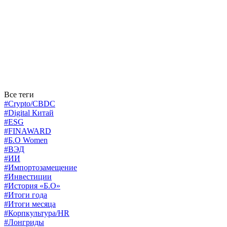
Все теги
#Crypto/CBDC
#Digital Китай
#ESG
#FINAWARD
#Б.О Women
#ВЭД
#ИИ
#Импортозамещение
#Инвестиции
#История «Б.О»
#Итоги года
#Итоги месяца
#Корпкультура/HR
#Лонгриды