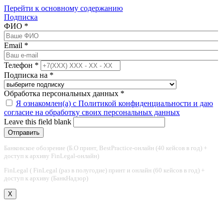
Перейти к основному содержанию
Подписка
ФИО
*
Email
*
Телефон
*
Подписка на
*
Обработка персональных данных
*
Я ознакомлен(а) с Политикой конфиденциальности и даю
согласие на обработку своих персональных данных
Leave this field blank
Банковское обозрение (Б.О принт, BestPractice-онлайн (40 кейсов в год) +
доступ к архиву FinLegal-онлайн)
FinLegal ( FinLegal (раз в полугодие) принт и онлайн (60 кейсов в год) +
доступ к архиву (БанкНадзор)
X