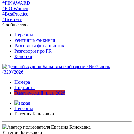
#FINAWARD
#Б.О Women
#BestPractice
#Все теги
Сообщество
Персоны
Рейтинги/Рэнкинги
Разговоры финансистов
Разговоры про PR
Колонки
Номера
Подписка
Тематический план 2026
Персоны
Евгения Блискавка
Евгения Блискавка