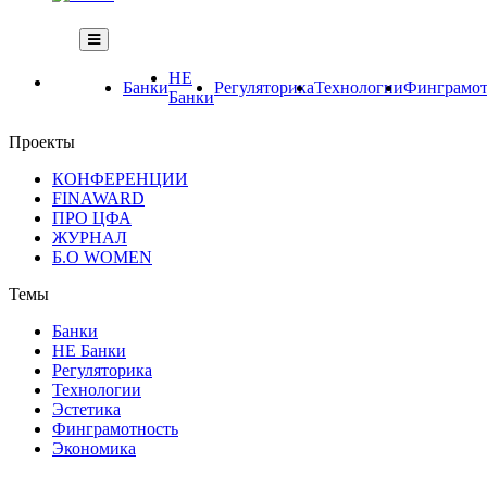
НЕ
Банки
Регуляторика
Технологии
Финграмот
Банки
Проекты
КОНФЕРЕНЦИИ
FINAWARD
ПРО ЦФА
ЖУРНАЛ
Б.О WOMEN
Темы
Банки
НЕ Банки
Регуляторика
Технологии
Эстетика
Финграмотность
Экономика