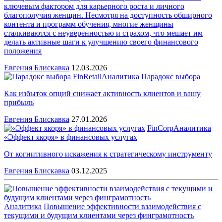
ключевым фактором для карьерного роста и личного
благополучия женщин. Несмотря на доступность обширного
контента и программ обучения, многие женщины
сталкиваются с неуверенностью и страхом, что мешает им
делать активные шаги к улучшению своего финансового
положения
Евгения Блискавка
12.03.2026
FinRetail
Аналитика
Парадокс выбора
Как избыток опций снижает активность клиентов и вашу
прибыль
Евгения Блискавка
27.01.2026
FinCorp
Аналитика
«Эффект якоря» в финансовых услугах
От когнитивного искажения к стратегическому инструменту
Евгения Блискавка
03.12.2025
Аналитика
Повышение эффективности взаимодействия с
текущими и будущим клиентами через финграмотность