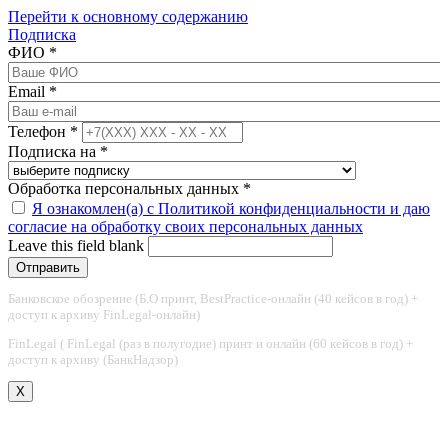
Перейти к основному содержанию
Подписка
ФИО
*
Email
*
Телефон
*
Подписка на
*
Обработка персональных данных
*
Я ознакомлен(а) с Политикой конфиденциальности и даю
согласие на обработку своих персональных данных
Leave this field blank
Банковское обозрение (Б.О принт, BestPractice-онлайн (40 кейсов в год) +
доступ к архиву FinLegal-онлайн)
FinLegal ( FinLegal (раз в полугодие) принт и онлайн (60 кейсов в год) +
доступ к архиву (БанкНадзор)
X