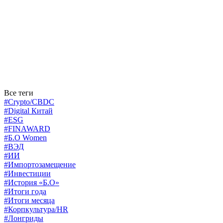
Все теги
#Crypto/CBDC
#Digital Китай
#ESG
#FINAWARD
#Б.О Women
#ВЭД
#ИИ
#Импортозамещение
#Инвестиции
#История «Б.О»
#Итоги года
#Итоги месяца
#Корпкультура/HR
#Лонгриды