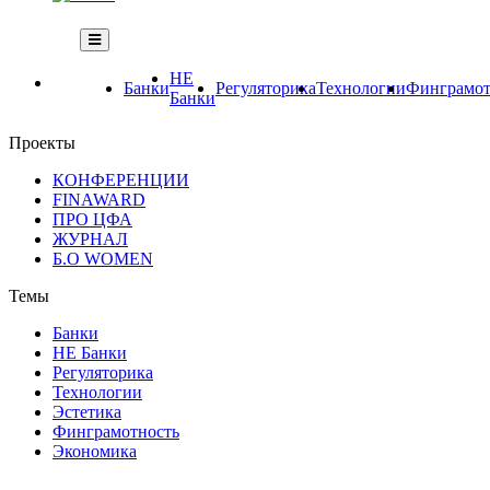
НЕ
Банки
Регуляторика
Технологии
Финграмот
Банки
Проекты
КОНФЕРЕНЦИИ
FINAWARD
ПРО ЦФА
ЖУРНАЛ
Б.О WOMEN
Темы
Банки
НЕ Банки
Регуляторика
Технологии
Эстетика
Финграмотность
Экономика