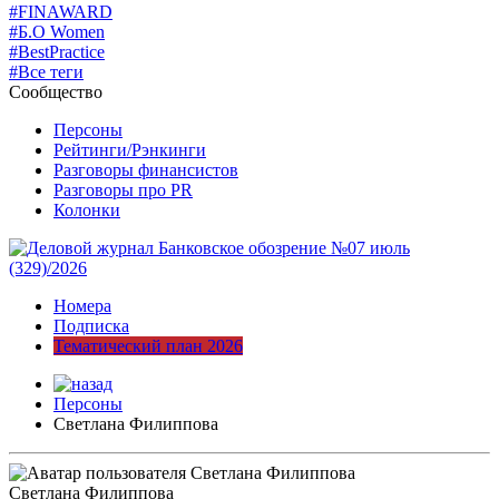
#FINAWARD
#Б.О Women
#BestPractice
#Все теги
Сообщество
Персоны
Рейтинги/Рэнкинги
Разговоры финансистов
Разговоры про PR
Колонки
Номера
Подписка
Тематический план 2026
Персоны
Светлана Филиппова
Светлана Филиппова