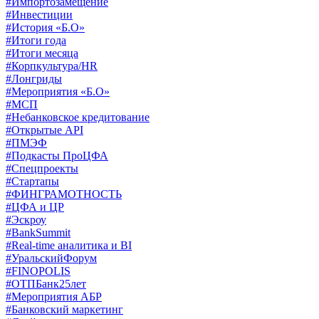
#Импортозамещение
#Инвестиции
#История «Б.О»
#Итоги года
#Итоги месяца
#Корпкультура/HR
#Лонгриды
#Мероприятия «Б.О»
#МСП
#Небанковское кредитование
#Открытые API
#ПМЭФ
#Подкасты ПроЦФА
#Спецпроекты
#Стартапы
#ФИНГРАМОТНОСТЬ
#ЦФА и ЦР
#Эскроу
#BankSummit
#Real-time аналитика и BI
#УральскийФорум
#FINOPOLIS
#ОТПБанк25лет
#Мероприятия АБР
#Банковский маркетинг