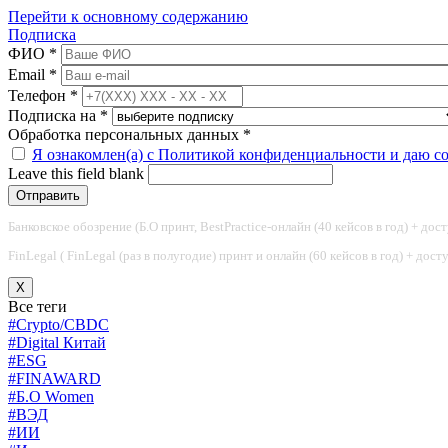
Перейти к основному содержанию
Подписка
ФИО
*
Email
*
Телефон
*
Подписка на
*
Обработка персональных данных
*
Я ознакомлен(а) с Политикой конфиденциальности и даю с
Leave this field blank
Банковское обозрение (Б.О принт, BestPractice-онлайн (40 кейсов в год) + дос
FinLegal ( FinLegal (раз в полугодие) принт и онлайн (60 кейсов в год) + дос
X
Все теги
#Crypto/CBDC
#Digital Китай
#ESG
#FINAWARD
#Б.О Women
#ВЭД
#ИИ