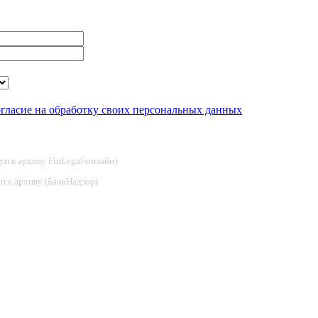
огласие на обработку своих персональных данных
туп к архиву FinLegal-онлайн)
туп к архиву (БанкНадзор)