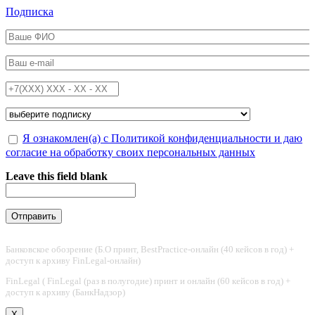
Перейти к основному содержанию
Подписка
ФИО
*
Email
*
Телефон
*
Подписка на
*
Обработка персональных данных
Я ознакомлен(а) с Политикой конфиденциальности и даю
*
согласие на обработку своих персональных данных
Leave this field blank
Банковское обозрение (Б.О принт, BestPractice-онлайн (40 кейсов в год) +
доступ к архиву FinLegal-онлайн)
FinLegal ( FinLegal (раз в полугодие) принт и онлайн (60 кейсов в год) +
доступ к архиву (БанкНадзор)
X