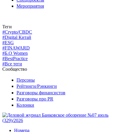
Мероприятия
Теги
#Crypto/CBDC
#Digital Китай
#ESG
#FINAWARD
#Б.О Women
#BestPractice
#Все теги
Сообщество
Персоны
Рейтинги/Рэнкинги
Разговоры финансистов
Разговоры про PR
Колонки
Номера