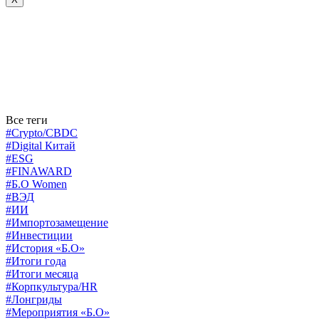
Все теги
#Crypto/CBDC
#Digital Китай
#ESG
#FINAWARD
#Б.О Women
#ВЭД
#ИИ
#Импортозамещение
#Инвестиции
#История «Б.О»
#Итоги года
#Итоги месяца
#Корпкультура/HR
#Лонгриды
#Мероприятия «Б.О»