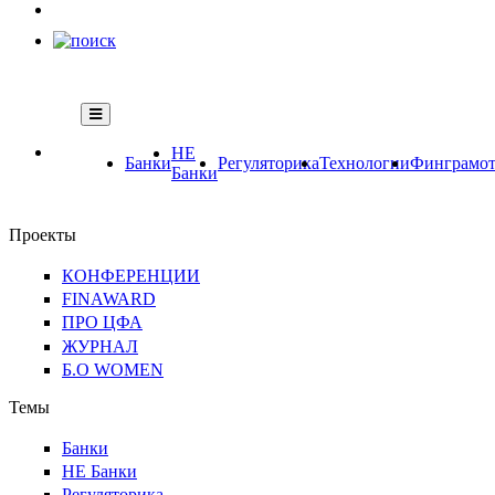
НЕ
Банки
Регуляторика
Технологии
Финграмот
Банки
Проекты
КОНФЕРЕНЦИИ
FINAWARD
ПРО ЦФА
ЖУРНАЛ
Б.О WOMEN
Темы
Банки
НЕ Банки
Регуляторика