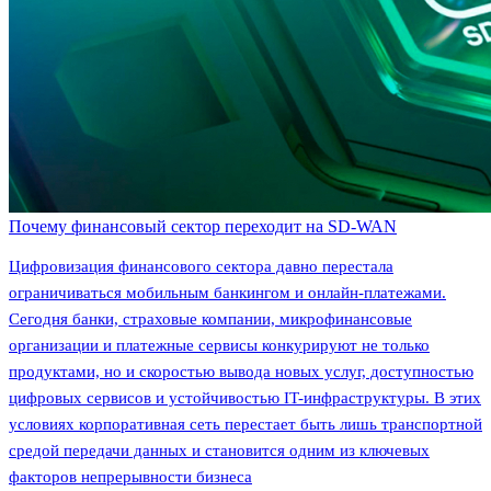
Почему финансовый сектор переходит на SD-WAN
Цифровизация финансового сектора давно перестала
ограничиваться мобильным банкингом и онлайн-платежами.
Сегодня банки, страховые компании, микрофинансовые
организации и платежные сервисы конкурируют не только
продуктами, но и скоростью вывода новых услуг, доступностью
цифровых сервисов и устойчивостью IT-инфраструктуры. В этих
условиях корпоративная сеть перестает быть лишь транспортной
средой передачи данных и становится одним из ключевых
факторов непрерывности бизнеса