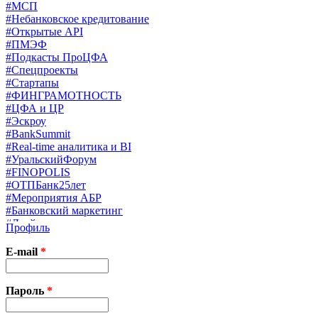
#МСП
#Небанковское кредитование
#Открытые API
#ПМЭФ
#Подкасты ПроЦФА
#Спецпроекты
#Стартапы
#ФИНГРАМОТНОСТЬ
#ЦФА и ЦР
#Эскроу
#BankSummit
#Real-time аналитика и BI
#УральскийФорум
#FINOPOLIS
#ОТПБанк25лет
#Мероприятия АБР
#Банковский маркетинг
#Драйверы страхования
Профиль
#Финконгресс ЦБ
#PB&WM
E-mail
*
#UX/CX
#Экосистемы
X
Пароль
*