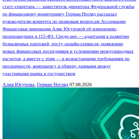
статс-секретарь — заместитель директора Федеральной службы
по финансовому мониторингу Герман Негляд рассказал
руководителю комитета по правовым вопросам Ассоциации
Финансовые инновации Алие Юсуповой об изменениях,
произошедших в 115-ФЗ. Среди них — адаптация к развитию
безналичных платежей, росту онлайн-сервисов, появлению
новых финансовых посредников и усложнению международных
расчетов, а вместе с этим — к возрастающим требованиям по
прозрачности, комплаенсу и обмену данными между
участниками рынка и государством
Алия Юсупова
,
Герман Негляд
07.08.2026