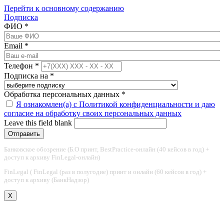
Перейти к основному содержанию
Подписка
ФИО
*
Email
*
Телефон
*
Подписка на
*
Обработка персональных данных
*
Я ознакомлен(а) с Политикой конфиденциальности и даю
согласие на обработку своих персональных данных
Leave this field blank
Банковское обозрение (Б.О принт, BestPractice-онлайн (40 кейсов в год) +
доступ к архиву FinLegal-онлайн)
FinLegal ( FinLegal (раз в полугодие) принт и онлайн (60 кейсов в год) +
доступ к архиву (БанкНадзор)
X