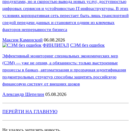
продуктами, но и скоростью вывода новых услуг, доступностью
цифровых сервисов и устойчивостью IT-инфраструктуры. В этих
условиях корпоративная сеть перестает быть лишь транспортной
средой передачи данных и становится одним из ключевых
факторов непрерывности бизнеса
Максим Каминский
06.08.2026
ФИНЛИГАЛ
СЭМ без ошибок
Эффективный мониторинг специальных экономических мер
(СЭМ) — уже не опция, а обязанность: только выстроенные
процессы в банках, автоматизация и прозрачная идентификация
подконтрольных структур способны защитить российскую
финансовую систему от внешних шоков
Александр Шепелин
05.08.2026
ПЕРЕЙТИ НА ГЛАВНУЮ
Не удалось загрузить новость.