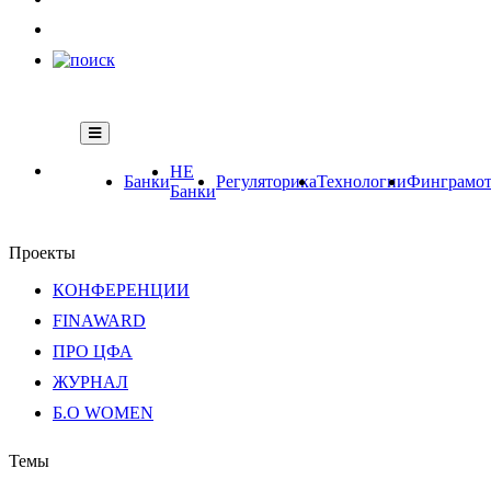
НЕ
Банки
Регуляторика
Технологии
Финграмот
Банки
Проекты
КОНФЕРЕНЦИИ
FINAWARD
ПРО ЦФА
ЖУРНАЛ
Б.О WOMEN
Темы