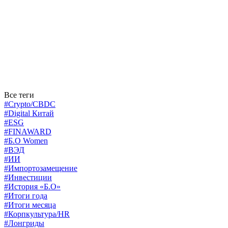
Все теги
#Crypto/CBDC
#Digital Китай
#ESG
#FINAWARD
#Б.О Women
#ВЭД
#ИИ
#Импортозамещение
#Инвестиции
#История «Б.О»
#Итоги года
#Итоги месяца
#Корпкультура/HR
#Лонгриды