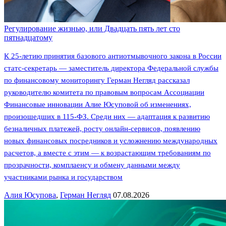
Регулирование жизнью, или Двадцать пять лет сто
пятнадцатому
К 25-летию принятия базового антиотмывочного закона в России
статс-секретарь — заместитель директора Федеральной службы
по финансовому мониторингу Герман Негляд рассказал
руководителю комитета по правовым вопросам Ассоциации
Финансовые инновации Алие Юсуповой об изменениях,
произошедших в 115-ФЗ. Среди них — адаптация к развитию
безналичных платежей, росту онлайн-сервисов, появлению
новых финансовых посредников и усложнению международных
расчетов, а вместе с этим — к возрастающим требованиям по
прозрачности, комплаенсу и обмену данными между
участниками рынка и государством
Алия Юсупова
,
Герман Негляд
07.08.2026