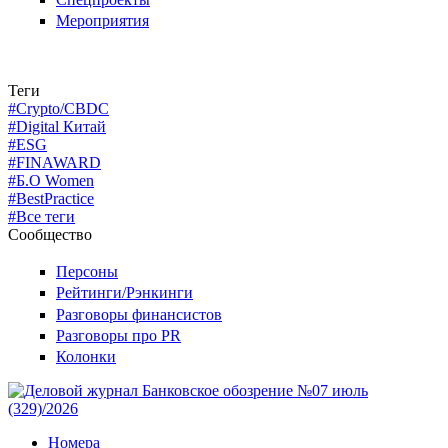
Мероприятия
Теги
#Crypto/CBDC
#Digital Китай
#ESG
#FINAWARD
#Б.О Women
#BestPractice
#Все теги
Сообщество
Персоны
Рейтинги/Рэнкинги
Разговоры финансистов
Разговоры про PR
Колонки
Номера