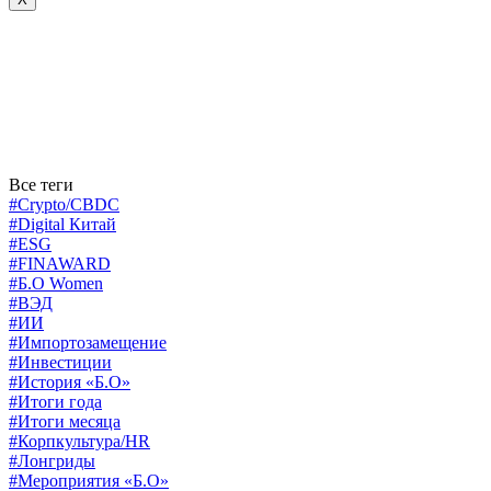
Все теги
#Crypto/CBDC
#Digital Китай
#ESG
#FINAWARD
#Б.О Women
#ВЭД
#ИИ
#Импортозамещение
#Инвестиции
#История «Б.О»
#Итоги года
#Итоги месяца
#Корпкультура/HR
#Лонгриды
#Мероприятия «Б.О»