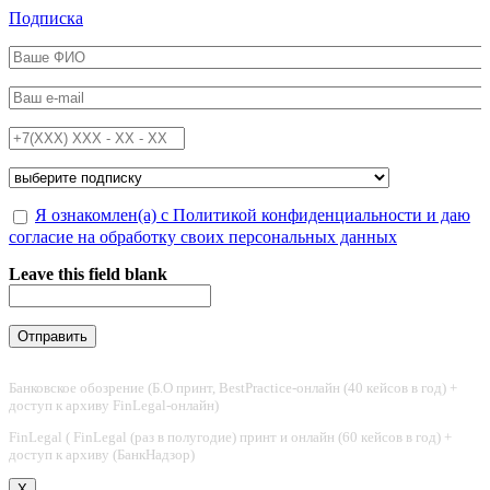
Перейти к основному содержанию
Подписка
ФИО
*
Email
*
Телефон
*
Подписка на
*
Обработка персональных данных
Я ознакомлен(а) с Политикой конфиденциальности и даю
*
согласие на обработку своих персональных данных
Leave this field blank
Банковское обозрение (Б.О принт, BestPractice-онлайн (40 кейсов в год) +
доступ к архиву FinLegal-онлайн)
FinLegal ( FinLegal (раз в полугодие) принт и онлайн (60 кейсов в год) +
доступ к архиву (БанкНадзор)
X