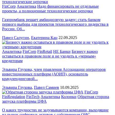
FinCorp
Аналитика
Надо финансировать не отдельные
проекты, а полноценные технологические цепочки
Газпромбанк решает амбициозную задачу: стать банком
первого выбора для проектов технологического лидерства в
России. Об...
Павел Салугин
,
Екатерина Кац
22.09.2025
Аналитика
FinCorp
FinRetail
НЕ Банки
Бизнесу важно
оставаться в правовом поле и не уходить к «черным»
кредиторам
Эльвира Глухова, член правления Ассоциации операторов
инвестиционных платформ (АОИП), основатель
краудлендинговой...
Эльвира Глухова
,
Павел Самиев
10.09.2025
FinCorp
FinRegulation
FinTech
Аналитика
Колонки
Обратная сторона
запуска платформы ЦФА
О каких трудностях не задумываются компании, выходящие
на рынок цифровых активов с собственным ОИС