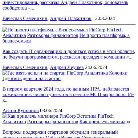
инвестирования, рассказал Андрей Плахотнюк, основатель
сообщества «...
Вячеслав Семенихин
,
Андрей Плахотнюк
12.08.2024
FinCorp
FinTech
Аналитика
Разговоры финансистов
Не просто платформа, а
бизнес-смысл
Как создать IT-организацию и добиться успеха в этой области,
не будучи программистом, рассказал президент компании «...
Вячеслав Семенихин
,
Андрей Леушев
24.06.2024
FinCorp
Аналитика
Колонки
Где взять деньги на стартап
В первом квартале 2024 года, по данным НРА, наблюдается
«оживление»: число субъектов в реестре МСП выросло на 6%
к...
Антон Купринов
03.06.2024
FinCorp
Эстетика
FinTech
Аналитика
Разговоры финансистов
Как привлечь миллиард
Вопросы поддержки стартапов обсудили генеральный
директор компании Mplace Вячеслав Семенихин и