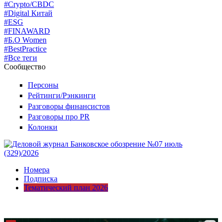
#Crypto/CBDC
#Digital Китай
#ESG
#FINAWARD
#Б.О Women
#BestPractice
#Все теги
Сообщество
Персоны
Рейтинги/Рэнкинги
Разговоры финансистов
Разговоры про PR
Колонки
Номера
Подписка
Тематический план 2026