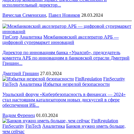
исполнительный директор...
Вячеслав Семенихин
,
Павел Новиков
28.03.2024
FinCorp
Аналитика
Межбанковский акселератор АРБ —
цифровой супермаркет инноваций
Директор по инновациям банка «Уралсиб», председатель
комитета АРБ по инновациям в банковской отрасли Дмитрий
Гришин...
Дмитрий Гришин
27.03.2024
FinRegulation
FinSecurity
FinTech
Аналитика
Избытки незрелой безопасности
Уральский форум «Кибербезопасность в финансах — 2024»
стал настоящим катализатором новых дискуссий в сфере
обеспечения ИБ...
Вадим Ференец
01.03.2024
FinRegulation
FinSecurity
FinTech
Аналитика
Банков нужно иметь больше,
чем сейчас