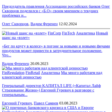
Председатель правления Ассоциации российских банков Олег
Скворцов поделился с «Б.О» своим мнением о текущих
проблемах и...
Олег Скворцов
,
Вадим Ференец
12.02.2024
FinCorp
FinTech
Аналитика
Новый
шанс на «взлет»
«Бег по кругу в колесе» в погоне за новыми и новыми фичами
продуктов может привести в затруднительное положение.
Что...
Вадим Ференец
20.09.2023
FinRegulation
FinRetail
Аналитика
Мы много работаем над
клиентской ценностью
Генеральный директор KAПИТАЛ LIFE («Капитал Лайф
Страхование Жизни») Евгений Гуревич в разговоре с
генеральным...
Евгений Гуревич
,
Павел Самиев
03.08.2023