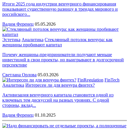
Итоги 2025 года индустрии венчурного финансирования
показывают существенную разницу в трендах мирового и
российского...
Вадим Ференец
05.05.2026
Эстетика
Аналитика
Стеклянный потолок венчура: как
женщины пробивают капитал
Почему женщины-предприниматели получают меньше
инвестиций в свои проекты, но выигрывают в долгосрочной
перспективе
Светлана Орлова
05.03.2026
FinRegulation
FinTech
Аналитика
Интересен ли для венчура финтех?
Активизация венчурного капитала становится одной из
ключевых тем дискуссий на разных уровнях. С одной
стороны, вклад...
Вадим Ференец
01.10.2025