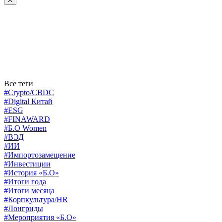
Все теги
#Crypto/CBDC
#Digital Китай
#ESG
#FINAWARD
#Б.О Women
#ВЭД
#ИИ
#Импортозамещение
#Инвестиции
#История «Б.О»
#Итоги года
#Итоги месяца
#Корпкультура/HR
#Лонгриды
#Мероприятия «Б.О»