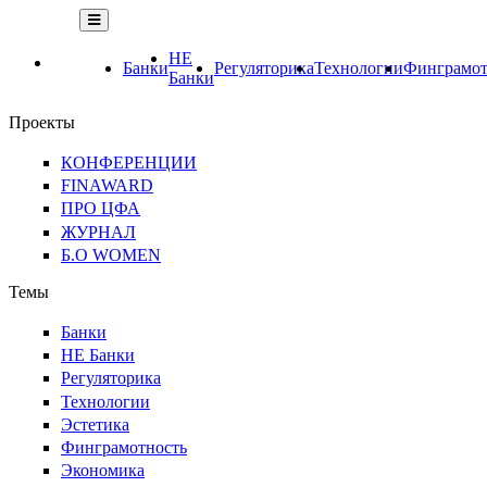
НЕ
Банки
Регуляторика
Технологии
Финграмот
Банки
Проекты
КОНФЕРЕНЦИИ
FINAWARD
ПРО ЦФА
ЖУРНАЛ
Б.О WOMEN
Темы
Банки
НЕ Банки
Регуляторика
Технологии
Эстетика
Финграмотность
Экономика