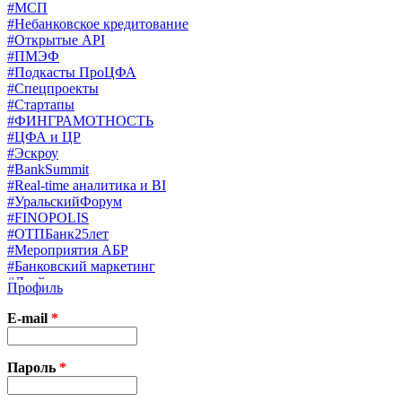
#МСП
#Небанковское кредитование
#Открытые API
#ПМЭФ
#Подкасты ПроЦФА
#Спецпроекты
#Стартапы
#ФИНГРАМОТНОСТЬ
#ЦФА и ЦР
#Эскроу
#BankSummit
#Real-time аналитика и BI
#УральскийФорум
#FINOPOLIS
#ОТПБанк25лет
#Мероприятия АБР
#Банковский маркетинг
#Драйверы страхования
Профиль
#Финконгресс ЦБ
#PB&WM
E-mail
*
#UX/CX
#Экосистемы
X
Пароль
*