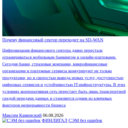
Почему финансовый сектор переходит на SD-WAN
Цифровизация финансового сектора давно перестала
ограничиваться мобильным банкингом и онлайн-платежами.
Сегодня банки, страховые компании, микрофинансовые
организации и платежные сервисы конкурируют не только
продуктами, но и скоростью вывода новых услуг, доступностью
цифровых сервисов и устойчивостью IT-инфраструктуры. В этих
условиях корпоративная сеть перестает быть лишь транспортной
средой передачи данных и становится одним из ключевых
факторов непрерывности бизнеса
Максим Каминский
06.08.2026
ФИНЛИГАЛ
СЭМ без ошибок