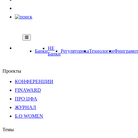
НЕ
Банки
Регуляторика
Технологии
Финграмот
Банки
Проекты
КОНФЕРЕНЦИИ
FINAWARD
ПРО ЦФА
ЖУРНАЛ
Б.О WOMEN
Темы