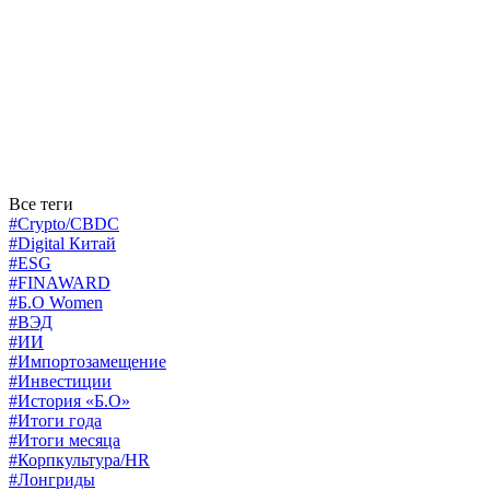
Все теги
#Crypto/CBDC
#Digital Китай
#ESG
#FINAWARD
#Б.О Women
#ВЭД
#ИИ
#Импортозамещение
#Инвестиции
#История «Б.О»
#Итоги года
#Итоги месяца
#Корпкультура/HR
#Лонгриды