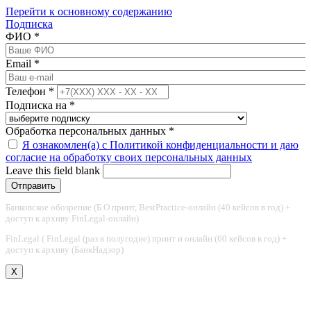
Перейти к основному содержанию
Подписка
ФИО
*
Email
*
Телефон
*
Подписка на
*
Обработка персональных данных
*
Я ознакомлен(а) с Политикой конфиденциальности и даю
согласие на обработку своих персональных данных
Leave this field blank
Банковское обозрение (Б.О принт, BestPractice-онлайн (40 кейсов в год) +
доступ к архиву FinLegal-онлайн)
FinLegal ( FinLegal (раз в полугодие) принт и онлайн (60 кейсов в год) +
доступ к архиву (БанкНадзор)
X