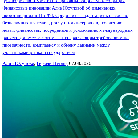
руководителю комитета по правовым вопросам Ассоциации
Финансовые инновации Алие Юсуповой об изменениях,
произошедших в 115-ФЗ. Среди них — адаптация к развитию
безналичных платежей, росту онлайн-сервисов, появлению
новых финансовых посредников и усложнению международных
расчетов, а вместе с этим — к возрастающим требованиям по
прозрачности, комплаенсу и обмену данными между
участниками рынка и государством
Алия Юсупова
,
Герман Негляд
07.08.2026