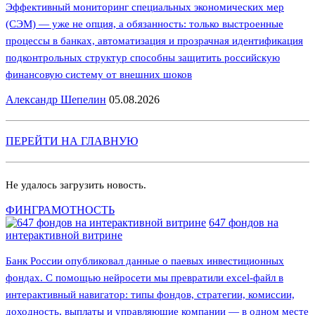
Эффективный мониторинг специальных экономических мер
(СЭМ) — уже не опция, а обязанность: только выстроенные
процессы в банках, автоматизация и прозрачная идентификация
подконтрольных структур способны защитить российскую
финансовую систему от внешних шоков
Александр Шепелин
05.08.2026
ПЕРЕЙТИ НА ГЛАВНУЮ
Не удалось загрузить новость.
ФИНГРАМОТНОСТЬ
647 фондов на
интерактивной витрине
Банк России опубликовал данные о паевых инвестиционных
фондах. С помощью нейросети мы превратили excel-файл в
интерактивный навигатор: типы фондов, стратегии, комиссии,
доходность, выплаты и управляющие компании — в одном месте