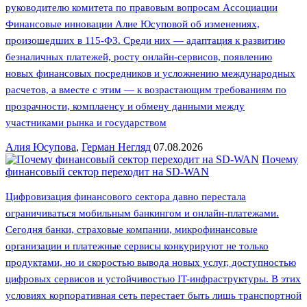
руководителю комитета по правовым вопросам Ассоциации
Финансовые инновации Алие Юсуповой об изменениях,
произошедших в 115-ФЗ. Среди них — адаптация к развитию
безналичных платежей, росту онлайн-сервисов, появлению
новых финансовых посредников и усложнению международных
расчетов, а вместе с этим — к возрастающим требованиям по
прозрачности, комплаенсу и обмену данными между
участниками рынка и государством
Алия Юсупова
,
Герман Негляд
07.08.2026
Почему
финансовый сектор переходит на SD-WAN
Цифровизация финансового сектора давно перестала
ограничиваться мобильным банкингом и онлайн-платежами.
Сегодня банки, страховые компании, микрофинансовые
организации и платежные сервисы конкурируют не только
продуктами, но и скоростью вывода новых услуг, доступностью
цифровых сервисов и устойчивостью IT-инфраструктуры. В этих
условиях корпоративная сеть перестает быть лишь транспортной