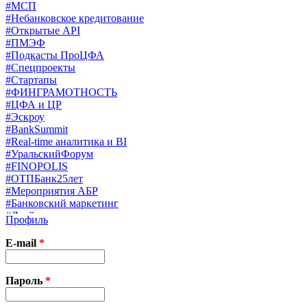
#МСП
#Небанковское кредитование
#Открытые API
#ПМЭФ
#Подкасты ПроЦФА
#Спецпроекты
#Стартапы
#ФИНГРАМОТНОСТЬ
#ЦФА и ЦР
#Эскроу
#BankSummit
#Real-time аналитика и BI
#УральскийФорум
#FINOPOLIS
#ОТПБанк25лет
#Мероприятия АБР
#Банковский маркетинг
#Драйверы страхования
Профиль
#Финконгресс ЦБ
#PB&WM
E-mail
*
#UX/CX
#Экосистемы
X
Пароль
*