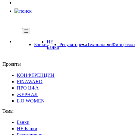
НЕ
Банки
Регуляторика
Технологии
Финграмот
Банки
Проекты
КОНФЕРЕНЦИИ
FINAWARD
ПРО ЦФА
ЖУРНАЛ
Б.О WOMEN
Темы
Банки
НЕ Банки
Регуляторика