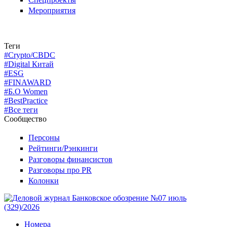
Мероприятия
Теги
#Crypto/CBDC
#Digital Китай
#ESG
#FINAWARD
#Б.О Women
#BestPractice
#Все теги
Сообщество
Персоны
Рейтинги/Рэнкинги
Разговоры финансистов
Разговоры про PR
Колонки
Номера