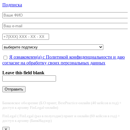
Перейти к основному содержанию
Подписка
ФИО
*
Email
*
Телефон
*
Подписка на
*
Обработка персональных данных
Я ознакомлен(а) с Политикой конфиденциальности и даю
*
согласие на обработку своих персональных данных
Leave this field blank
Банковское обозрение (Б.О принт, BestPractice-онлайн (40 кейсов в год) +
доступ к архиву FinLegal-онлайн)
FinLegal ( FinLegal (раз в полугодие) принт и онлайн (60 кейсов в год) +
доступ к архиву (БанкНадзор)
X