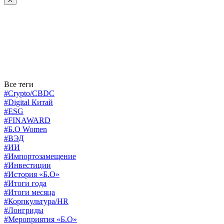
Все теги
#Crypto/CBDC
#Digital Китай
#ESG
#FINAWARD
#Б.О Women
#ВЭД
#ИИ
#Импортозамещение
#Инвестиции
#История «Б.О»
#Итоги года
#Итоги месяца
#Корпкультура/HR
#Лонгриды
#Мероприятия «Б.О»