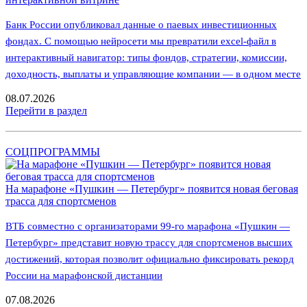
Банк России опубликовал данные о паевых инвестиционных
фондах. С помощью нейросети мы превратили excel-файл в
интерактивный навигатор: типы фондов, стратегии, комиссии,
доходность, выплаты и управляющие компании — в одном месте
08.07.2026
Перейти в раздел
СОЦПРОГРАММЫ
На марафоне «Пушкин — Петербург» появится новая беговая
трасса для спортсменов
ВТБ совместно с организаторами 99-го марафона «Пушкин —
Петербург» представит новую трассу для спортсменов высших
достижений, которая позволит официально фиксировать рекорд
России на марафонской дистанции
07.08.2026