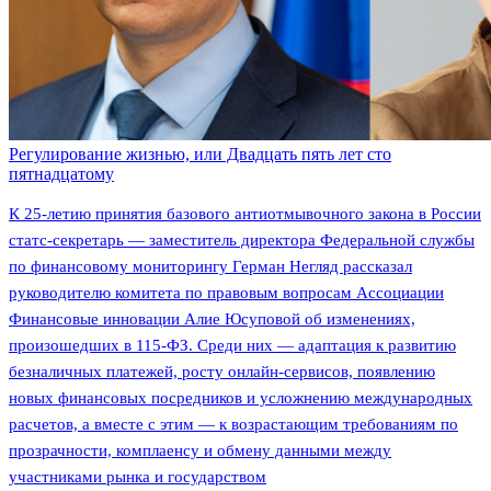
Регулирование жизнью, или Двадцать пять лет сто
пятнадцатому
К 25-летию принятия базового антиотмывочного закона в России
статс-секретарь — заместитель директора Федеральной службы
по финансовому мониторингу Герман Негляд рассказал
руководителю комитета по правовым вопросам Ассоциации
Финансовые инновации Алие Юсуповой об изменениях,
произошедших в 115-ФЗ. Среди них — адаптация к развитию
безналичных платежей, росту онлайн-сервисов, появлению
новых финансовых посредников и усложнению международных
расчетов, а вместе с этим — к возрастающим требованиям по
прозрачности, комплаенсу и обмену данными между
участниками рынка и государством