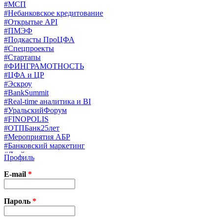
#МСП
#Небанковское кредитование
#Открытые API
#ПМЭФ
#Подкасты ПроЦФА
#Спецпроекты
#Стартапы
#ФИНГРАМОТНОСТЬ
#ЦФА и ЦР
#Эскроу
#BankSummit
#Real-time аналитика и BI
#УральскийФорум
#FINOPOLIS
#ОТПБанк25лет
#Мероприятия АБР
#Банковский маркетинг
#Драйверы страхования
Профиль
#Финконгресс ЦБ
#PB&WM
E-mail
*
#UX/CX
#Экосистемы
X
Пароль
*