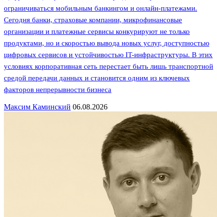
ограничиваться мобильным банкингом и онлайн-платежами.
Сегодня банки, страховые компании, микрофинансовые
организации и платежные сервисы конкурируют не только
продуктами, но и скоростью вывода новых услуг, доступностью
цифровых сервисов и устойчивостью IT-инфраструктуры. В этих
условиях корпоративная сеть перестает быть лишь транспортной
средой передачи данных и становится одним из ключевых
факторов непрерывности бизнеса
Максим Каминский
06.08.2026