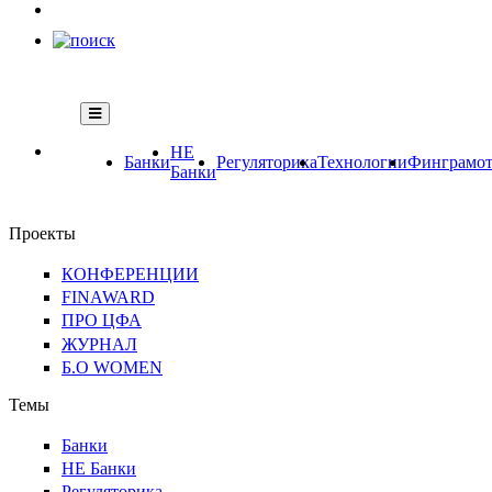
НЕ
Банки
Регуляторика
Технологии
Финграмот
Банки
Проекты
КОНФЕРЕНЦИИ
FINAWARD
ПРО ЦФА
ЖУРНАЛ
Б.О WOMEN
Темы
Банки
НЕ Банки
Регуляторика