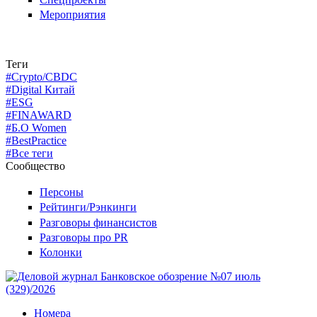
Мероприятия
Теги
#Crypto/CBDC
#Digital Китай
#ESG
#FINAWARD
#Б.О Women
#BestPractice
#Все теги
Сообщество
Персоны
Рейтинги/Рэнкинги
Разговоры финансистов
Разговоры про PR
Колонки
Номера