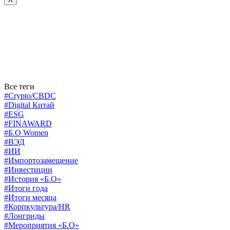
Все теги
#Crypto/CBDC
#Digital Китай
#ESG
#FINAWARD
#Б.О Women
#ВЭД
#ИИ
#Импортозамещение
#Инвестиции
#История «Б.О»
#Итоги года
#Итоги месяца
#Корпкультура/HR
#Лонгриды
#Мероприятия «Б.О»