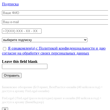
Перейти к основному содержанию
Подписка
ФИО
*
Email
*
Телефон
*
Подписка на
*
Обработка персональных данных
Я ознакомлен(а) с Политикой конфиденциальности и даю
*
согласие на обработку своих персональных данных
Leave this field blank
Банковское обозрение (Б.О принт, BestPractice-онлайн (40 кейсов в год) +
доступ к архиву FinLegal-онлайн)
FinLegal ( FinLegal (раз в полугодие) принт и онлайн (60 кейсов в год) +
доступ к архиву (БанкНадзор)
X