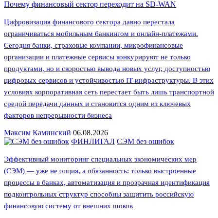
Почему финансовый сектор переходит на SD-WAN
Цифровизация финансового сектора давно перестала
ограничиваться мобильным банкингом и онлайн-платежами.
Сегодня банки, страховые компании, микрофинансовые
организации и платежные сервисы конкурируют не только
продуктами, но и скоростью вывода новых услуг, доступностью
цифровых сервисов и устойчивостью IT-инфраструктуры. В этих
условиях корпоративная сеть перестает быть лишь транспортной
средой передачи данных и становится одним из ключевых
факторов непрерывности бизнеса
Максим Каминский
06.08.2026
ФИНЛИГАЛ
СЭМ без ошибок
Эффективный мониторинг специальных экономических мер
(СЭМ) — уже не опция, а обязанность: только выстроенные
процессы в банках, автоматизация и прозрачная идентификация
подконтрольных структур способны защитить российскую
финансовую систему от внешних шоков