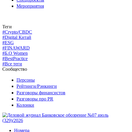
Мероприятия
Теги
#Crypto/CBDC
#Digital Китай
#ESG
#FINAWARD
#Б.О Women
#BestPractice
#Все теги
Сообщество
Персоны
Рейтинги/Рэнкинги
Разговоры финансистов
Разговоры про PR
Колонки
Номера