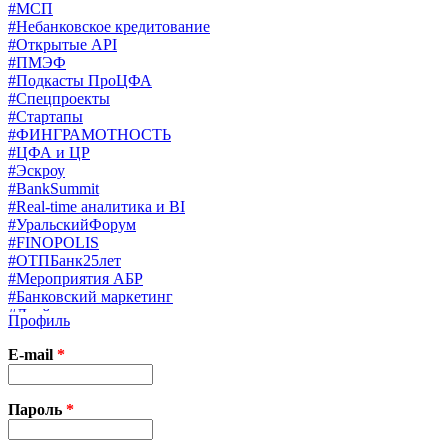
#МСП
#Небанковское кредитование
#Открытые API
#ПМЭФ
#Подкасты ПроЦФА
#Спецпроекты
#Стартапы
#ФИНГРАМОТНОСТЬ
#ЦФА и ЦР
#Эскроу
#BankSummit
#Real-time аналитика и BI
#УральскийФорум
#FINOPOLIS
#ОТПБанк25лет
#Мероприятия АБР
#Банковский маркетинг
#Драйверы страхования
Профиль
#Финконгресс ЦБ
#PB&WM
E-mail
*
#UX/CX
#Экосистемы
X
Пароль
*