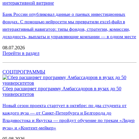
интерактивной витрине
Банк России опубликовал данные о паевых инвестиционных
фондах. С помощью нейросети мы превратили excel-файл в
интерактивный навигатор: типы фондов, стратегии, комиссии,
доходность, выплаты и управляющие компании — в одном месте
08.07.2026
Перейти в раздел
СОЦПРОГРАММЫ
Сбер расширяет программу Амбассадоров в вузах до 50
университетов
Новый сезон проекта стартует в октябре: по два студента от
каждого вуза — от Санкт-Петербурга и Белгорода до
Владивостока и Якутска — пройдут обучение по трекам «Лидер
вуза» и «Контент-мейкер»
05.08.2026