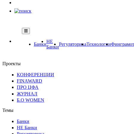
НЕ
Банки
Регуляторика
Технологии
Финграмот
Банки
Проекты
КОНФЕРЕНЦИИ
FINAWARD
ПРО ЦФА
ЖУРНАЛ
Б.О WOMEN
Темы
Банки
НЕ Банки
Регуляторика