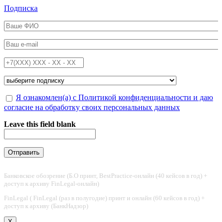
Перейти к основному содержанию
Подписка
ФИО
*
Email
*
Телефон
*
Подписка на
*
Обработка персональных данных
Я ознакомлен(а) с Политикой конфиденциальности и даю
*
согласие на обработку своих персональных данных
Leave this field blank
Банковское обозрение (Б.О принт, BestPractice-онлайн (40 кейсов в год) +
доступ к архиву FinLegal-онлайн)
FinLegal ( FinLegal (раз в полугодие) принт и онлайн (60 кейсов в год) +
доступ к архиву (БанкНадзор)
X