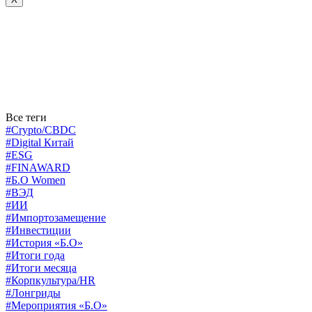
Все теги
#Crypto/CBDC
#Digital Китай
#ESG
#FINAWARD
#Б.О Women
#ВЭД
#ИИ
#Импортозамещение
#Инвестиции
#История «Б.О»
#Итоги года
#Итоги месяца
#Корпкультура/HR
#Лонгриды
#Мероприятия «Б.О»