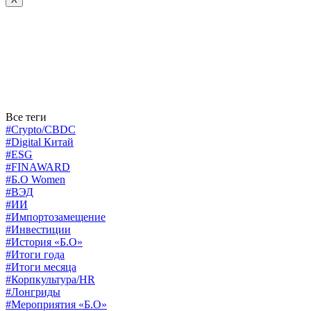
Все теги
#Crypto/CBDC
#Digital Китай
#ESG
#FINAWARD
#Б.О Women
#ВЭД
#ИИ
#Импортозамещение
#Инвестиции
#История «Б.О»
#Итоги года
#Итоги месяца
#Корпкультура/HR
#Лонгриды
#Мероприятия «Б.О»