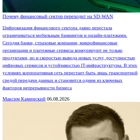
Почему финансовый сектор переходит на SD-WAN
Цифровизация финансового сектора давно перестала
ограничиваться мобильным банкингом и онлайн-платежами.
Сегодня банки, страховые компании, микрофинансовые
организации и платежные сервисы конкурируют не только
продуктами, но и скоростью вывода новых услуг, доступностью
цифровых сервисов и устойчивостью IT-инфраструктуры. В этих
условиях корпоративная сеть перестает быть лишь транспортной
средой передачи данных и становится одним из ключевых
факторов непрерывности бизнеса
Максим Каминский
06.08.2026