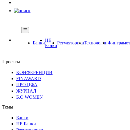
НЕ
Банки
Регуляторика
Технологии
Финграмот
Банки
Проекты
КОНФЕРЕНЦИИ
FINAWARD
ПРО ЦФА
ЖУРНАЛ
Б.О WOMEN
Темы
Банки
НЕ Банки
Регуляторика