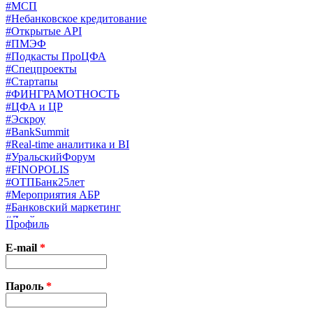
#МСП
#Небанковское кредитование
#Открытые API
#ПМЭФ
#Подкасты ПроЦФА
#Спецпроекты
#Стартапы
#ФИНГРАМОТНОСТЬ
#ЦФА и ЦР
#Эскроу
#BankSummit
#Real-time аналитика и BI
#УральскийФорум
#FINOPOLIS
#ОТПБанк25лет
#Мероприятия АБР
#Банковский маркетинг
#Драйверы страхования
Профиль
#Финконгресс ЦБ
#PB&WM
E-mail
*
#UX/CX
#Экосистемы
X
Пароль
*