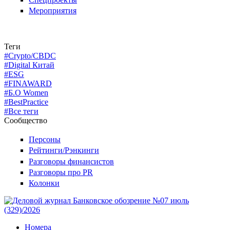
Мероприятия
Теги
#Crypto/CBDC
#Digital Китай
#ESG
#FINAWARD
#Б.О Women
#BestPractice
#Все теги
Сообщество
Персоны
Рейтинги/Рэнкинги
Разговоры финансистов
Разговоры про PR
Колонки
Номера