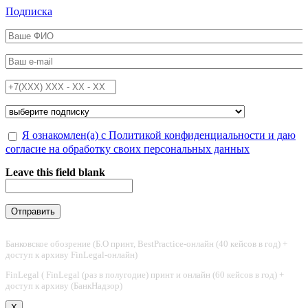
Перейти к основному содержанию
Подписка
ФИО
*
Email
*
Телефон
*
Подписка на
*
Обработка персональных данных
Я ознакомлен(а) с Политикой конфиденциальности и даю
*
согласие на обработку своих персональных данных
Leave this field blank
Банковское обозрение (Б.О принт, BestPractice-онлайн (40 кейсов в год) +
доступ к архиву FinLegal-онлайн)
FinLegal ( FinLegal (раз в полугодие) принт и онлайн (60 кейсов в год) +
доступ к архиву (БанкНадзор)
X