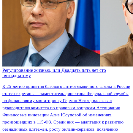
Регулирование жизнью, или Двадцать пять лет сто
пятнадцатому
К 25-летию принятия базового антиотмывочного закона в России
статс-секретарь — заместитель директора Федеральной службы
по финансовому мониторингу Герман Негляд рассказал
руководителю комитета по правовым вопросам Ассоциации
Финансовые инновации Алие Юсуповой об изменениях,
произошедших в 115-ФЗ. Среди них — адаптация к развитию
безналичных платежей, росту онлайн-сервисов, появлению