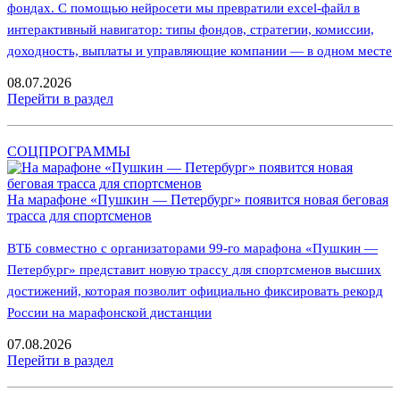
фондах. С помощью нейросети мы превратили excel-файл в
интерактивный навигатор: типы фондов, стратегии, комиссии,
доходность, выплаты и управляющие компании — в одном месте
08.07.2026
Перейти в раздел
СОЦПРОГРАММЫ
На марафоне «Пушкин — Петербург» появится новая беговая
трасса для спортсменов
ВТБ совместно с организаторами 99-го марафона «Пушкин —
Петербург» представит новую трассу для спортсменов высших
достижений, которая позволит официально фиксировать рекорд
России на марафонской дистанции
07.08.2026
Перейти в раздел