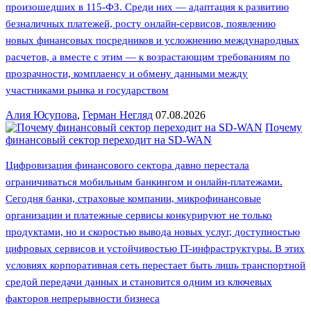
произошедших в 115-ФЗ. Среди них — адаптация к развитию
безналичных платежей, росту онлайн-сервисов, появлению
новых финансовых посредников и усложнению международных
расчетов, а вместе с этим — к возрастающим требованиям по
прозрачности, комплаенсу и обмену данными между
участниками рынка и государством
Алия Юсупова
,
Герман Негляд
07.08.2026
Почему
финансовый сектор переходит на SD-WAN
Цифровизация финансового сектора давно перестала
ограничиваться мобильным банкингом и онлайн-платежами.
Сегодня банки, страховые компании, микрофинансовые
организации и платежные сервисы конкурируют не только
продуктами, но и скоростью вывода новых услуг, доступностью
цифровых сервисов и устойчивостью IT-инфраструктуры. В этих
условиях корпоративная сеть перестает быть лишь транспортной
средой передачи данных и становится одним из ключевых
факторов непрерывности бизнеса