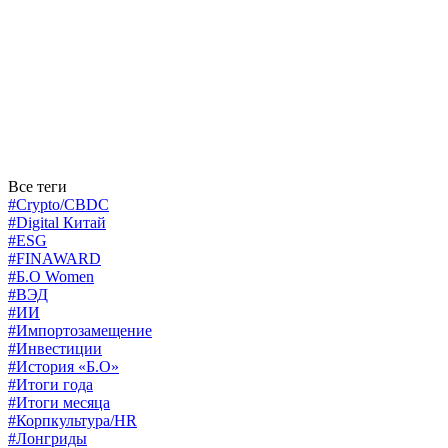
Все теги
#Crypto/CBDC
#Digital Китай
#ESG
#FINAWARD
#Б.О Women
#ВЭД
#ИИ
#Импортозамещение
#Инвестиции
#История «Б.О»
#Итоги года
#Итоги месяца
#Корпкультура/HR
#Лонгриды