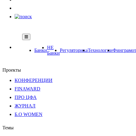
НЕ
Банки
Регуляторика
Технологии
Финграмот
Банки
Проекты
КОНФЕРЕНЦИИ
FINAWARD
ПРО ЦФА
ЖУРНАЛ
Б.О WOMEN
Темы