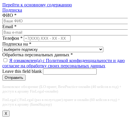
Перейти к основному содержанию
Подписка
ФИО
*
Email
*
Телефон
*
Подписка на
*
Обработка персональных данных
*
Я ознакомлен(а) с Политикой конфиденциальности и даю
согласие на обработку своих персональных данных
Leave this field blank
Банковское обозрение (Б.О принт, BestPractice-онлайн (40 кейсов в год) +
доступ к архиву FinLegal-онлайн)
FinLegal ( FinLegal (раз в полугодие) принт и онлайн (60 кейсов в год) +
доступ к архиву (БанкНадзор)
X