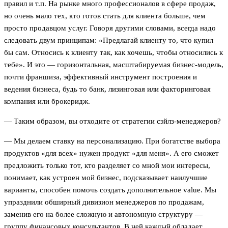
правил и т.п. На рынке много профессионалов в сфере продаж,
но очень мало тех, кто готов стать для клиента больше, чем
просто продавцом услуг. Говоря другими словами, всегда надо
следовать двум принципам: «Предлагай клиенту то, что купил
бы сам. Относись к клиенту так, как хочешь, чтобы относились к
тебе». И это — горизонтальная, масштабируемая бизнес-модель,
почти франшиза, эффективный инструмент построения и
ведения бизнеса, будь то банк, лизинговая или факторинговая
компания или брокеридж.
— Таким образом, вы отходите от стратегии сэйлз-менеджеров?
— Мы делаем ставку на персонализацию. При богатстве выбора
продуктов «для всех» нужен продукт «для меня». А его сможет
предложить только тот, кто разделяет со мной мои интересы,
понимает, как устроен мой бизнес, подсказывает наилучшие
варианты, способен помочь создать дополнительное value. Мы
упразднили обширный дивизион менеджеров по продажам,
заменив его на более сложную и автономную структуру —
группу финансовых консультантов. В ней каждый обладает