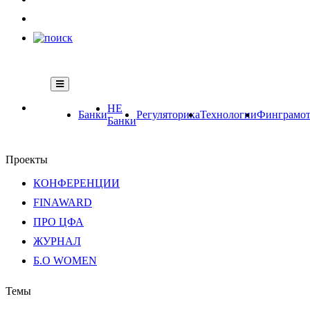
НЕ
Банки
Регуляторика
Технологии
Финграмот
Банки
Проекты
КОНФЕРЕНЦИИ
FINAWARD
ПРО ЦФА
ЖУРНАЛ
Б.О WOMEN
Темы