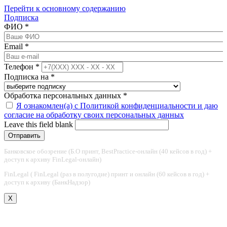
Перейти к основному содержанию
Подписка
ФИО
*
Email
*
Телефон
*
Подписка на
*
Обработка персональных данных
*
Я ознакомлен(а) с Политикой конфиденциальности и даю
согласие на обработку своих персональных данных
Leave this field blank
Банковское обозрение (Б.О принт, BestPractice-онлайн (40 кейсов в год) +
доступ к архиву FinLegal-онлайн)
FinLegal ( FinLegal (раз в полугодие) принт и онлайн (60 кейсов в год) +
доступ к архиву (БанкНадзор)
X