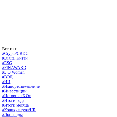
Все теги
#Crypto/CBDC
#Digital Китай
#ESG
#FINAWARD
#Б.О Women
#ВЭД
#ИИ
#Импортозамещение
#Инвестиции
#История «Б.О»
#Итоги года
#Итоги месяца
#Корпкультура/HR
#Лонгриды