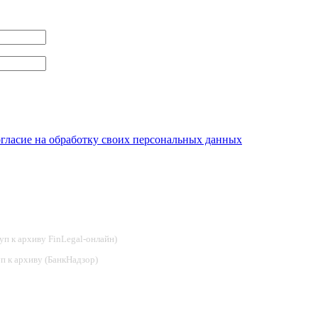
огласие на обработку своих персональных данных
туп к архиву FinLegal-онлайн)
туп к архиву (БанкНадзор)