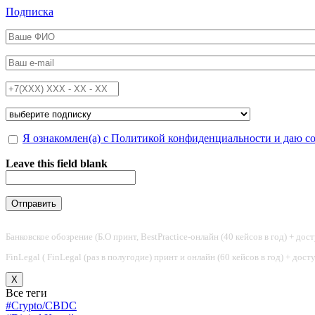
Перейти к основному содержанию
Подписка
ФИО
*
Email
*
Телефон
*
Подписка на
*
Обработка персональных данных
Я ознакомлен(а) с Политикой конфиденциальности и даю с
*
Leave this field blank
Банковское обозрение (Б.О принт, BestPractice-онлайн (40 кейсов в год) + дос
FinLegal ( FinLegal (раз в полугодие) принт и онлайн (60 кейсов в год) + дос
X
Все теги
#Crypto/CBDC