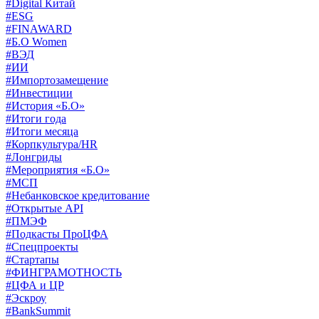
#Digital Китай
#ESG
#FINAWARD
#Б.О Women
#ВЭД
#ИИ
#Импортозамещение
#Инвестиции
#История «Б.О»
#Итоги года
#Итоги месяца
#Корпкультура/HR
#Лонгриды
#Мероприятия «Б.О»
#МСП
#Небанковское кредитование
#Открытые API
#ПМЭФ
#Подкасты ПроЦФА
#Спецпроекты
#Стартапы
#ФИНГРАМОТНОСТЬ
#ЦФА и ЦР
#Эскроу
#BankSummit