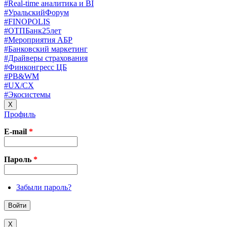
#Real-time аналитика и BI
#УральскийФорум
#FINOPOLIS
#ОТПБанк25лет
#Мероприятия АБР
#Банковский маркетинг
#Драйверы страхования
#Финконгресс ЦБ
#PB&WM
#UX/CX
#Экосистемы
X
Профиль
E-mail
*
Пароль
*
Забыли пароль?
X