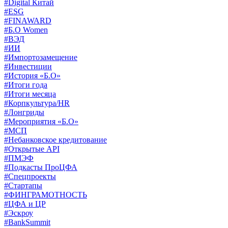
#Digital Китай
#ESG
#FINAWARD
#Б.О Women
#ВЭД
#ИИ
#Импортозамещение
#Инвестиции
#История «Б.О»
#Итоги года
#Итоги месяца
#Корпкультура/HR
#Лонгриды
#Мероприятия «Б.О»
#МСП
#Небанковское кредитование
#Открытые API
#ПМЭФ
#Подкасты ПроЦФА
#Спецпроекты
#Стартапы
#ФИНГРАМОТНОСТЬ
#ЦФА и ЦР
#Эскроу
#BankSummit