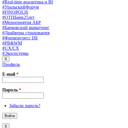
#Real-time аналитика и BI
#УральскийФорум
#FINOPOLIS
#ОТПБанк25лет
#Мероприятия АБР
#Банковский маркетинг
#Драйверы страхования
#Финконгресс ЦБ
#PB&WM
#UX/CX
#Экосистемы
X
Профиль
E-mail
*
Пароль
*
Забыли пароль?
X