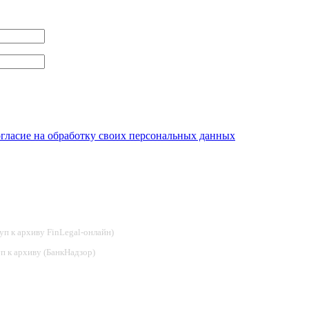
огласие на обработку своих персональных данных
туп к архиву FinLegal-онлайн)
туп к архиву (БанкНадзор)