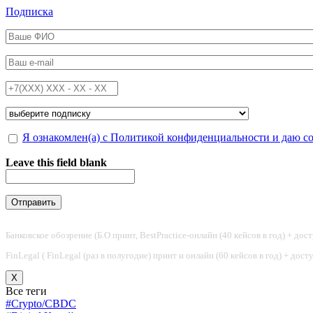
Перейти к основному содержанию
Подписка
ФИО
*
Email
*
Телефон
*
Подписка на
*
Обработка персональных данных
Я ознакомлен(а) с Политикой конфиденциальности и даю с
*
Leave this field blank
Банковское обозрение (Б.О принт, BestPractice-онлайн (40 кейсов в год) + дос
FinLegal ( FinLegal (раз в полугодие) принт и онлайн (60 кейсов в год) + дос
X
Все теги
#Crypto/CBDC