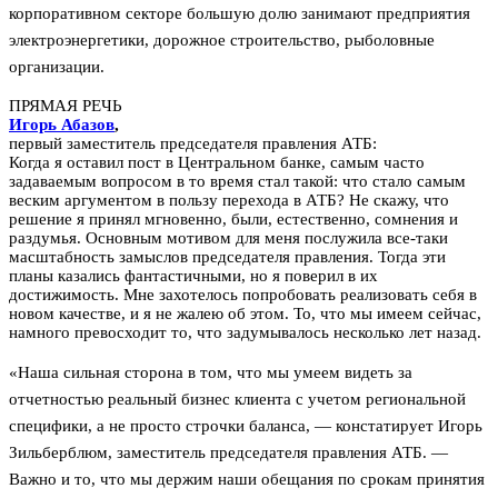
корпоративном секторе большую долю занимают предприятия
электроэнергетики, дорожное строительство, рыболовные
организации.
ПРЯМАЯ РЕЧЬ
Игорь Абазов
,
первый заместитель председателя правления АТБ:
Когда я оставил пост в Центральном банке, самым часто
задаваемым вопросом в то время стал такой: что стало самым
веским аргументом в пользу перехода в АТБ? Не скажу, что
решение я принял мгновенно, были, естественно, сомнения и
раздумья. Основным мотивом для меня послужила все-таки
масштабность замыслов председателя правления. Тогда эти
планы казались фантастичными, но я поверил в их
достижимость. Мне захотелось попробовать реализовать себя в
новом качестве, и я не жалею об этом. То, что мы имеем сейчас,
намного превосходит то, что задумывалось несколько лет назад.
«Наша сильная сторона в том, что мы умеем видеть за
отчетностью реальный бизнес клиента с учетом региональной
специфики, а не просто строчки баланса, — констатирует Игорь
Зильберблюм, заместитель председателя правления АТБ. —
Важно и то, что мы держим наши обещания по срокам принятия