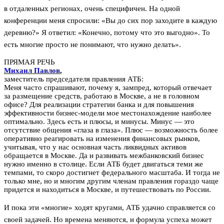
в отдаленных регионах, очень специфичен. На одной
конференции меня спросили: «Вы до сих пор заходите в каждую
деревню?» Я ответил: «Конечно, потому что это выгодно». То
есть многие просто не понимают, что нужно делать».
ПРЯМАЯ РЕЧЬ
Михаил Павлов
,
заместитель председателя правления АТБ:
Меня часто спрашивают, почему я, зампред, который отвечает
за размещение средств, работаю в Москве, а не в головном
офисе? Для реализации стратегии банка и для повышения
эффективности бизнес-модели мое местонахождение наиболее
оптимально. Здесь есть и плюсы, и минусы. Минус — это
отсутствие общения «глаза в глаза». Плюс — возможность более
оперативно реагировать на изменения финансовых рынков,
учитывая, что у нас основная часть ликвидных активов
обращается в Москве. Да и развивать межбанковский бизнес
нужно именно в столице. Если АТБ будет двигаться теми же
темпами, то скоро достигнет федерального масштаба. И тогда не
только мне, но и многим другим членам правления гораздо чаще
придется и находиться в Москве, и путешествовать по России.
И пока эти «многие» ходят кругами, АТБ удачно справляется со
своей задачей. Но времена меняются, и формула успеха может