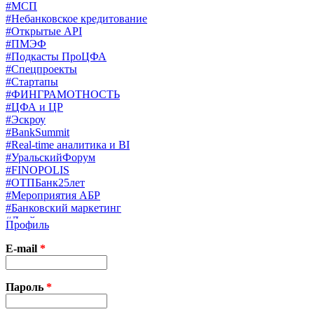
#МСП
#Небанковское кредитование
#Открытые API
#ПМЭФ
#Подкасты ПроЦФА
#Спецпроекты
#Стартапы
#ФИНГРАМОТНОСТЬ
#ЦФА и ЦР
#Эскроу
#BankSummit
#Real-time аналитика и BI
#УральскийФорум
#FINOPOLIS
#ОТПБанк25лет
#Мероприятия АБР
#Банковский маркетинг
#Драйверы страхования
Профиль
#Финконгресс ЦБ
#PB&WM
E-mail
*
#UX/CX
#Экосистемы
X
Пароль
*