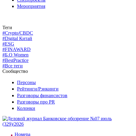
Мероприятия
Теги
#Crypto/CBDC
#Digital Китай
#ESG
#FINAWARD
#Б.О Women
#BestPractice
#Все теги
Сообщество
Персоны
Рейтинги/Рэнкинги
Разговоры финансистов
Разговоры про PR
Колонки
Номера