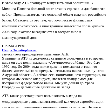
В этом году АТБ планирует выпустить свои облигации. У
Михаила Павлова большой опыт в таких сделках, а для банка это
дебют. Предполагается, что основной объем выкупят российские
банки. Объясняется это тем, что количество финансовых
компаний сократилось, а иностранные инвесторы после кризиса
2008 года охотнее вкладываются в госдолг либо в
квазисуверенный долг.
ПРЯМАЯ РЕЧЬ
Игорь Зильберблюм
,
заместитель председателя правления АТБ:
Я пришел в АТБ на должность старшего экономиста в то время,
когда он еще носил название «Амурпромстройбанк».Это был
1992 год. До 2004 года никто даже не помышлял о том, что
бизнес может выйти за пределы нескольких населенных пунктов
Амурской области. А сейчас есть понимание, что территория, на
которой мы сейчас оперируем, является плацдармом для
построения федерального банка. Мы уже дошли до Урала.
Впереди — дальнейшее движение на запад.
АТБ также рассматривает возможность выхода на
международные рынки заимствований как через еврооблигации,
так и через привлечение синдицированных кредитов. Но это в