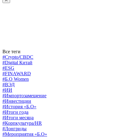
Все теги
#Crypto/CBDC
#Digital Китай
#ESG
#FINAWARD
#Б.О Women
#ВЭД
#ИИ
#Импортозамещение
#Инвестиции
#История «Б.О»
#Итоги года
#Итоги месяца
#Корпкультура/HR
#Лонгриды
#Мероприятия «Б.О»