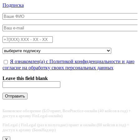
Перейти к основному содержанию
Подписка
ФИО
*
Email
*
Телефон
*
Подписка на
*
Обработка персональных данных
Я ознакомлен(а) с Политикой конфиденциальности и даю
*
согласие на обработку своих персональных данных
Leave this field blank
Банковское обозрение (Б.О принт, BestPractice-онлайн (40 кейсов в год) +
доступ к архиву FinLegal-онлайн)
FinLegal ( FinLegal (раз в полугодие) принт и онлайн (60 кейсов в год) +
доступ к архиву (БанкНадзор)
X