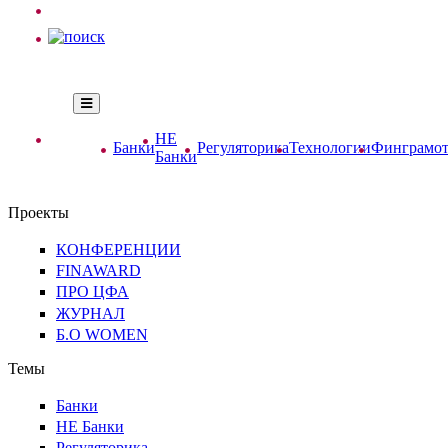
НЕ
Банки
Регуляторика
Технологии
Финграмот
Банки
Проекты
КОНФЕРЕНЦИИ
FINAWARD
ПРО ЦФА
ЖУРНАЛ
Б.О WOMEN
Темы
Банки
НЕ Банки
Регуляторика