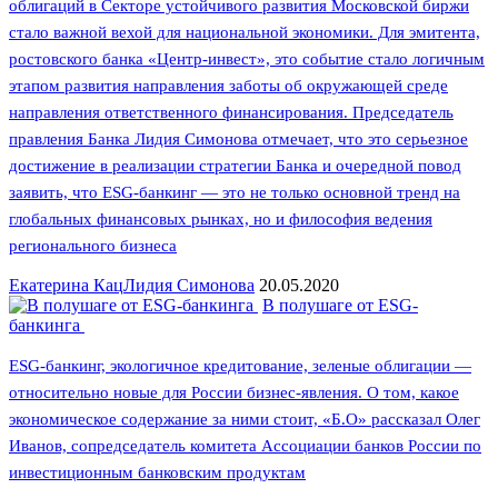
облигаций в Секторе устойчивого развития Московской биржи
стало важной вехой для национальной экономики. Для эмитента,
ростовского банка «Центр-инвест», это событие стало логичным
этапом развития направления заботы об окружающей среде
направления ответственного финансирования. Председатель
правления Банка Лидия Симонова отмечает, что это серьезное
достижение в реализации стратегии Банка и очередной повод
заявить, что ESG-банкинг — это не только основной тренд на
глобальных финансовых рынках, но и философия ведения
регионального бизнеса
Екатерина Кац
Лидия Симонова
20.05.2020
В полушаге от ESG-
банкинга
ESG-банкинг, экологичное кредитование, зеленые облигации —
относительно новые для России бизнес-явления. О том, какое
экономическое содержание за ними стоит, «Б.О» рассказал Олег
Иванов, сопредседатель комитета Ассоциации банков России по
инвестиционным банковским продуктам