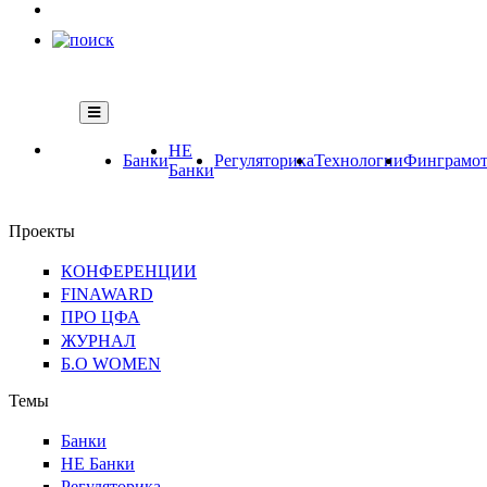
НЕ
Банки
Регуляторика
Технологии
Финграмот
Банки
Проекты
КОНФЕРЕНЦИИ
FINAWARD
ПРО ЦФА
ЖУРНАЛ
Б.О WOMEN
Темы
Банки
НЕ Банки
Регуляторика