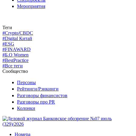
Мероприятия
Теги
#Crypto/CBDC
#Digital Китай
#ESG
#FINAWARD
#Б.О Women
#BestPractice
#Все теги
Сообщество
Персоны
Рейтинги/Рэнкинги
Разговоры финансистов
Разговоры про PR
Колонки
Номера