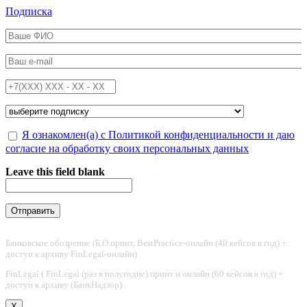
Перейти к основному содержанию
Подписка
ФИО
*
Email
*
Телефон
*
Подписка на
*
Обработка персональных данных
Я ознакомлен(а) с Политикой конфиденциальности и даю
*
согласие на обработку своих персональных данных
Leave this field blank
Банковское обозрение (Б.О принт, BestPractice-онлайн (40 кейсов в год) +
доступ к архиву FinLegal-онлайн)
FinLegal ( FinLegal (раз в полугодие) принт и онлайн (60 кейсов в год) +
доступ к архиву (БанкНадзор)
X