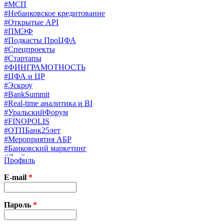
#МСП
#Небанковское кредитование
#Открытые API
#ПМЭФ
#Подкасты ПроЦФА
#Спецпроекты
#Стартапы
#ФИНГРАМОТНОСТЬ
#ЦФА и ЦР
#Эскроу
#BankSummit
#Real-time аналитика и BI
#УральскийФорум
#FINOPOLIS
#ОТПБанк25лет
#Мероприятия АБР
#Банковский маркетинг
#Драйверы страхования
Профиль
#Финконгресс ЦБ
#PB&WM
E-mail
*
#UX/CX
#Экосистемы
X
Пароль
*