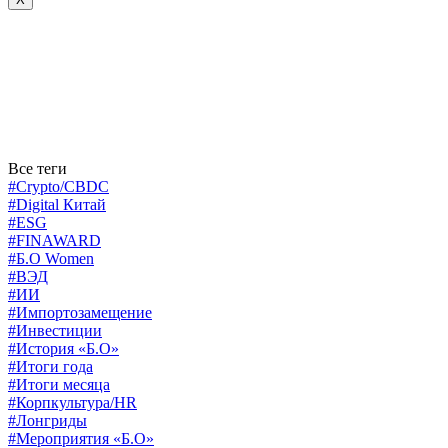
Все теги
#Crypto/CBDC
#Digital Китай
#ESG
#FINAWARD
#Б.О Women
#ВЭД
#ИИ
#Импортозамещение
#Инвестиции
#История «Б.О»
#Итоги года
#Итоги месяца
#Корпкультура/HR
#Лонгриды
#Мероприятия «Б.О»