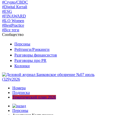
#Crypto/CBDC
#Digital Китай
#ESG
#FINAWARD
#Б.О Women
#BestPractice
#Все теги
Сообщество
Персоны
Рейтинги/Рэнкинги
Разговоры финансистов
Разговоры про PR
Колонки
Номера
Подписка
Тематический план 2026
Персоны