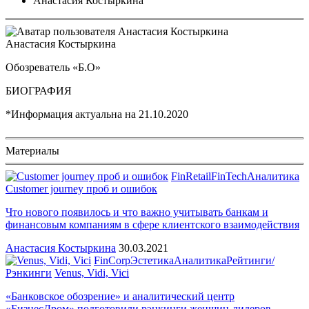
Анастасия Костыркина
Анастасия Костыркина
Обозреватель «Б.О»
БИОГРАФИЯ
*Информация актуальна на
21.10.2020
Материалы
FinRetail
FinTech
Аналитика
Customer journey проб и ошибок
Что нового появилось и что важно учитывать банкам и
финансовым компаниям в сфере клиентского взаимодействия
Анастасия Костыркина
30.03.2021
FinCorp
Эстетика
Аналитика
Рейтинги/
Рэнкинги
Venus, Vidi, Vici
«Банковское обозрение» и аналитический центр
«БизнесДром» подготовили рэнкинги женщин-лидеров