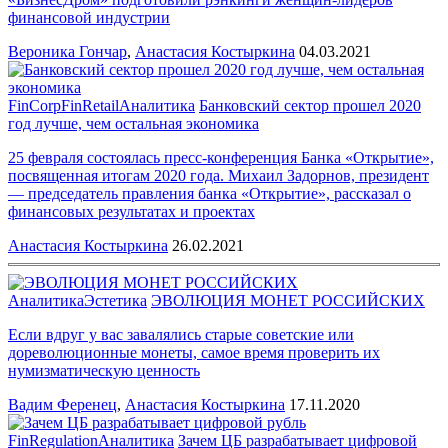
финансовой индустрии
Вероника Гончар
,
Анастасия Костыркина
04.03.2021
FinCorp
FinRetail
Аналитика
Банковский сектор прошел 2020
год лучше, чем остальная экономика
25 февраля состоялась пресс-конференция Банка «Открытие»,
посвященная итогам 2020 года. Михаил Задорнов, президент
— председатель правления банка «Открытие», рассказал о
финансовых результатах и проектах
Анастасия Костыркина
26.02.2021
Аналитика
Эстетика
ЭВОЛЮЦИЯ МОНЕТ РОССИЙСКИХ
Если вдруг у вас завалялись старые советские или
дореволюционные монеты, самое время проверить их
нумизматическую ценность
Вадим Ференец
,
Анастасия Костыркина
17.11.2020
FinRegulation
Аналитика
Зачем ЦБ разрабатывает цифровой