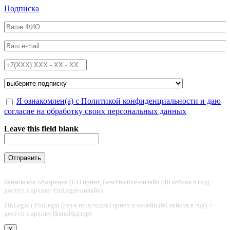
Перейти к основному содержанию
Подписка
ФИО
*
Email
*
Телефон
*
Подписка на
*
Обработка персональных данных
Я ознакомлен(а) с Политикой конфиденциальности и даю
*
согласие на обработку своих персональных данных
Leave this field blank
Банковское обозрение (Б.О принт, BestPractice-онлайн (40 кейсов в год) +
доступ к архиву FinLegal-онлайн)
FinLegal ( FinLegal (раз в полугодие) принт и онлайн (60 кейсов в год) +
доступ к архиву (БанкНадзор)
X