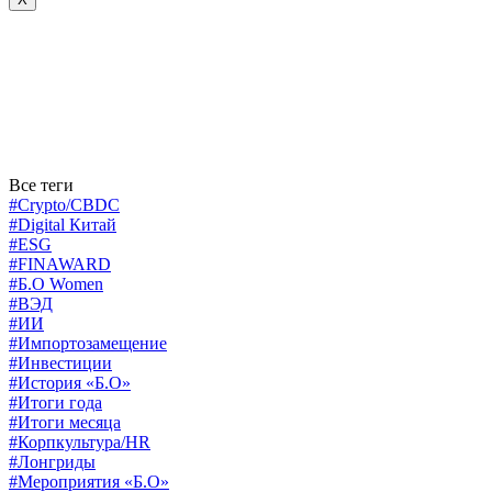
Все теги
#Crypto/CBDC
#Digital Китай
#ESG
#FINAWARD
#Б.О Women
#ВЭД
#ИИ
#Импортозамещение
#Инвестиции
#История «Б.О»
#Итоги года
#Итоги месяца
#Корпкультура/HR
#Лонгриды
#Мероприятия «Б.О»