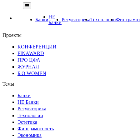
НЕ
Банки
Регуляторика
Технологии
Финграмот
Банки
Проекты
КОНФЕРЕНЦИИ
FINAWARD
ПРО ЦФА
ЖУРНАЛ
Б.О WOMEN
Темы
Банки
НЕ Банки
Регуляторика
Технологии
Эстетика
Финграмотность
Экономика