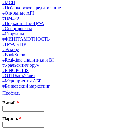
#МСП
#Небанковское кредитование
#Открытые API
#ПМЭФ
#Подкасты ПроЦФА
#Спецпроекты
#Стартапы
#ФИНГРАМОТНОСТЬ
#ЦФА и ЦР
#Эскроу
#BankSummit
#Real-time аналитика и BI
#УральскийФорум
#FINOPOLIS
#ОТПБанк25лет
#Мероприятия АБР
#Банковский маркетинг
#Драйверы страхования
Профиль
#Финконгресс ЦБ
#PB&WM
E-mail
*
#UX/CX
#Экосистемы
X
Пароль
*