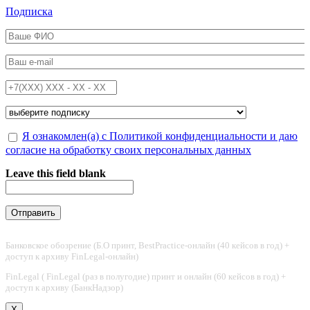
Перейти к основному содержанию
Подписка
ФИО
*
Email
*
Телефон
*
Подписка на
*
Обработка персональных данных
Я ознакомлен(а) с Политикой конфиденциальности и даю
*
согласие на обработку своих персональных данных
Leave this field blank
Банковское обозрение (Б.О принт, BestPractice-онлайн (40 кейсов в год) +
доступ к архиву FinLegal-онлайн)
FinLegal ( FinLegal (раз в полугодие) принт и онлайн (60 кейсов в год) +
доступ к архиву (БанкНадзор)
X