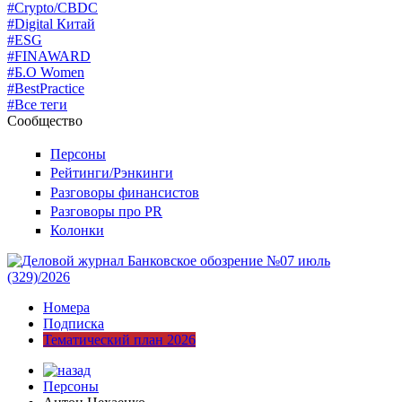
#Crypto/CBDC
#Digital Китай
#ESG
#FINAWARD
#Б.О Women
#BestPractice
#Все теги
Сообщество
Персоны
Рейтинги/Рэнкинги
Разговоры финансистов
Разговоры про PR
Колонки
Номера
Подписка
Тематический план 2026
Персоны