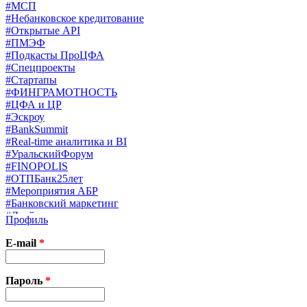
#МСП
#Небанковское кредитование
#Открытые API
#ПМЭФ
#Подкасты ПроЦФА
#Спецпроекты
#Стартапы
#ФИНГРАМОТНОСТЬ
#ЦФА и ЦР
#Эскроу
#BankSummit
#Real-time аналитика и BI
#УральскийФорум
#FINOPOLIS
#ОТПБанк25лет
#Мероприятия АБР
#Банковский маркетинг
#Драйверы страхования
Профиль
#Финконгресс ЦБ
#PB&WM
E-mail
*
#UX/CX
#Экосистемы
X
Пароль
*