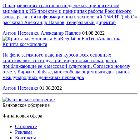
О направлениях грантовой поддержки, приоритетном
внимании к ИБ-проектам и принципах работы Российского
фонда развития информационных технологий (РФРИТ) «Б.О»
рассказал Александр Павлов, генеральный директор
Антон Нехаенко
,
Александр Павлов
04.08.2022
FinRegulation
FinTech
Аналитика
Крипта космополита
На фоне затяжного падения курсов всех основных
криптовалют эта индустрия ищет новые точки роста,
приближающие ее к массовой аудитории. Согласно новому
отчету биржи Coinbase, многообещающим выглядит рынок
международных денежных переводов
Антон Нехаенко
01.08.2022
Банковское обозрение
Финансовая сфера
О проекте
Реклама
Контакты