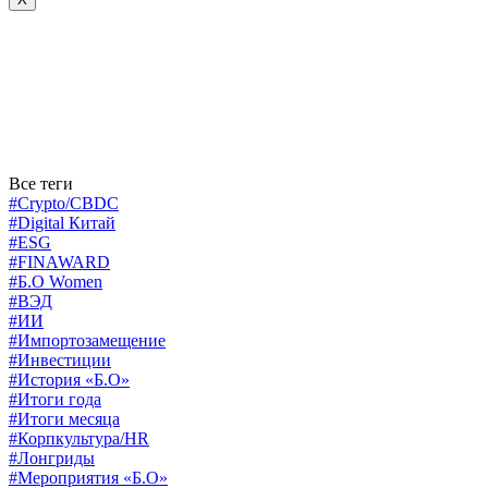
Все теги
#Crypto/CBDC
#Digital Китай
#ESG
#FINAWARD
#Б.О Women
#ВЭД
#ИИ
#Импортозамещение
#Инвестиции
#История «Б.О»
#Итоги года
#Итоги месяца
#Корпкультура/HR
#Лонгриды
#Мероприятия «Б.О»