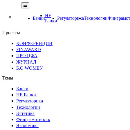
НЕ
Банки
Регуляторика
Технологии
Финграмот
Банки
Проекты
КОНФЕРЕНЦИИ
FINAWARD
ПРО ЦФА
ЖУРНАЛ
Б.О WOMEN
Темы
Банки
НЕ Банки
Регуляторика
Технологии
Эстетика
Финграмотность
Экономика