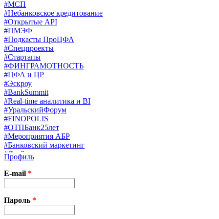
#МСП
#Небанковское кредитование
#Открытые API
#ПМЭФ
#Подкасты ПроЦФА
#Спецпроекты
#Стартапы
#ФИНГРАМОТНОСТЬ
#ЦФА и ЦР
#Эскроу
#BankSummit
#Real-time аналитика и BI
#УральскийФорум
#FINOPOLIS
#ОТПБанк25лет
#Мероприятия АБР
#Банковский маркетинг
#Драйверы страхования
Профиль
#Финконгресс ЦБ
#PB&WM
E-mail
*
#UX/CX
#Экосистемы
X
Пароль
*