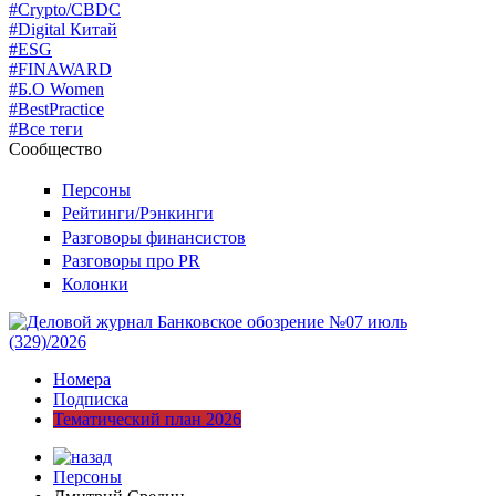
#Crypto/CBDC
#Digital Китай
#ESG
#FINAWARD
#Б.О Women
#BestPractice
#Все теги
Сообщество
Персоны
Рейтинги/Рэнкинги
Разговоры финансистов
Разговоры про PR
Колонки
Номера
Подписка
Тематический план 2026
Персоны