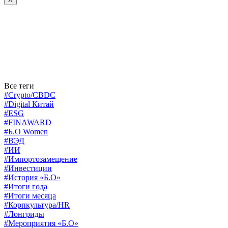
Все теги
#Crypto/CBDC
#Digital Китай
#ESG
#FINAWARD
#Б.О Women
#ВЭД
#ИИ
#Импортозамещение
#Инвестиции
#История «Б.О»
#Итоги года
#Итоги месяца
#Корпкультура/HR
#Лонгриды
#Мероприятия «Б.О»