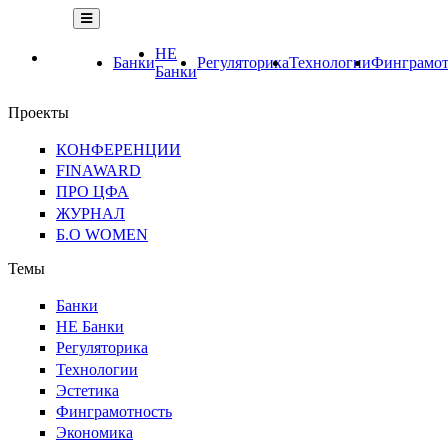
НЕ
Банки
Регуляторика
Технологии
Финграмот
Банки
Проекты
КОНФЕРЕНЦИИ
FINAWARD
ПРО ЦФА
ЖУРНАЛ
Б.О WOMEN
Темы
Банки
НЕ Банки
Регуляторика
Технологии
Эстетика
Финграмотность
Экономика