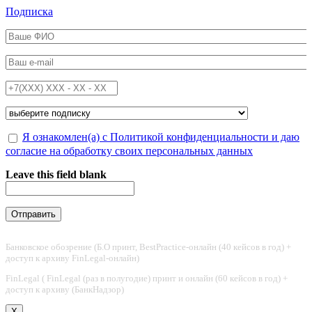
Перейти к основному содержанию
Подписка
ФИО
*
Email
*
Телефон
*
Подписка на
*
Обработка персональных данных
Я ознакомлен(а) с Политикой конфиденциальности и даю
*
согласие на обработку своих персональных данных
Leave this field blank
Банковское обозрение (Б.О принт, BestPractice-онлайн (40 кейсов в год) +
доступ к архиву FinLegal-онлайн)
FinLegal ( FinLegal (раз в полугодие) принт и онлайн (60 кейсов в год) +
доступ к архиву (БанкНадзор)
X