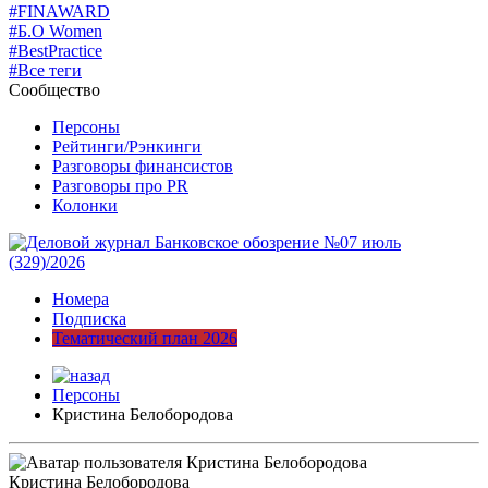
#FINAWARD
#Б.О Women
#BestPractice
#Все теги
Сообщество
Персоны
Рейтинги/Рэнкинги
Разговоры финансистов
Разговоры про PR
Колонки
Номера
Подписка
Тематический план 2026
Персоны
Кристина Белобородова
Кристина Белобородова