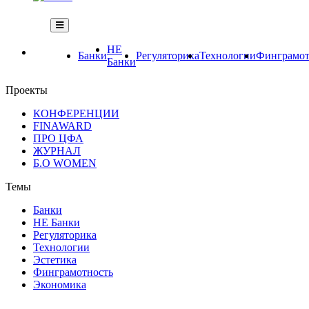
НЕ
Банки
Регуляторика
Технологии
Финграмот
Банки
Проекты
КОНФЕРЕНЦИИ
FINAWARD
ПРО ЦФА
ЖУРНАЛ
Б.О WOMEN
Темы
Банки
НЕ Банки
Регуляторика
Технологии
Эстетика
Финграмотность
Экономика