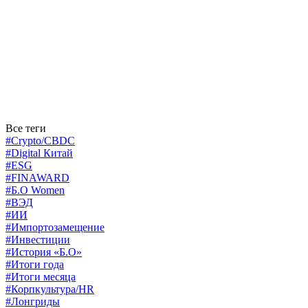
Все теги
#Crypto/CBDC
#Digital Китай
#ESG
#FINAWARD
#Б.О Women
#ВЭД
#ИИ
#Импортозамещение
#Инвестиции
#История «Б.О»
#Итоги года
#Итоги месяца
#Корпкультура/HR
#Лонгриды