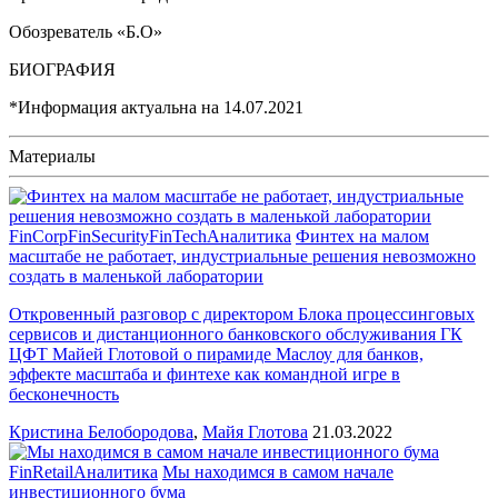
Обозреватель «Б.О»
БИОГРАФИЯ
*Информация актуальна на
14.07.2021
Материалы
FinCorp
FinSecurity
FinTech
Аналитика
Финтех на малом
масштабе не работает, индустриальные решения невозможно
создать в маленькой лаборатории
Откровенный разговор с директором Блока процессинговых
сервисов и дистанционного банковского обслуживания ГК
ЦФТ Майей Глотовой о пирамиде Маслоу для банков,
эффекте масштаба и финтехе как командной игре в
бесконечность
Кристина Белобородова
,
Майя Глотова
21.03.2022
FinRetail
Аналитика
Мы находимся в самом начале
инвестиционного бума