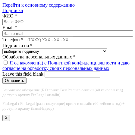
Перейти к основному содержанию
Подписка
ФИО
*
Email
*
Телефон
*
Подписка на
*
Обработка персональных данных
*
Я ознакомлен(а) с Политикой конфиденциальности и даю
согласие на обработку своих персональных данных
Leave this field blank
Банковское обозрение (Б.О принт, BestPractice-онлайн (40 кейсов в год) +
доступ к архиву FinLegal-онлайн)
FinLegal ( FinLegal (раз в полугодие) принт и онлайн (60 кейсов в год) +
доступ к архиву (БанкНадзор)
X