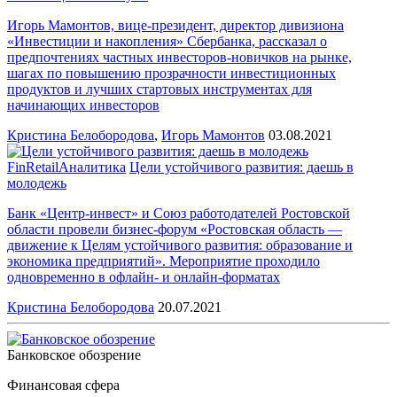
Игорь Мамонтов, вице-президент, директор дивизиона
«Инвестиции и накопления» Сбербанка, рассказал о
предпочтениях частных инвесторов-новичков на рынке,
шагах по повышению прозрачности инвестиционных
продуктов и лучших стартовых инструментах для
начинающих инвесторов
Кристина Белобородова
,
Игорь Мамонтов
03.08.2021
FinRetail
Аналитика
Цели устойчивого развития: даешь в
молодежь
Банк «Центр-инвест» и Союз работодателей Ростовской
области провели бизнес-форум «Ростовская область —
движение к Целям устойчивого развития: образование и
экономика предприятий». Мероприятие проходило
одновременно в офлайн- и онлайн-форматах
Кристина Белобородова
20.07.2021
Банковское обозрение
Финансовая сфера