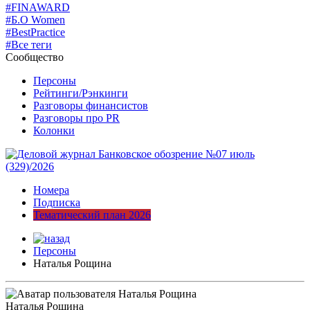
#FINAWARD
#Б.О Women
#BestPractice
#Все теги
Сообщество
Персоны
Рейтинги/Рэнкинги
Разговоры финансистов
Разговоры про PR
Колонки
Номера
Подписка
Тематический план 2026
Персоны
Наталья Рощина
Наталья Рощина