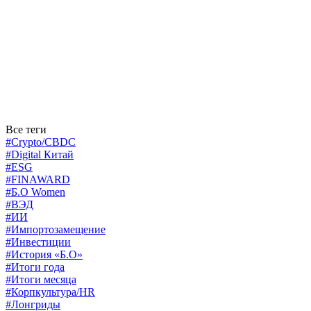
Все теги
#Crypto/CBDC
#Digital Китай
#ESG
#FINAWARD
#Б.О Women
#ВЭД
#ИИ
#Импортозамещение
#Инвестиции
#История «Б.О»
#Итоги года
#Итоги месяца
#Корпкультура/HR
#Лонгриды