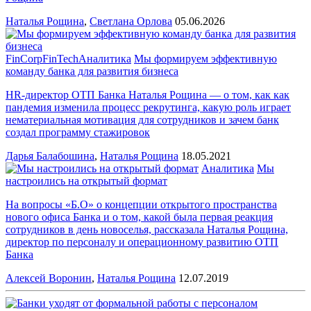
Наталья Рощина
,
Светлана Орлова
05.06.2026
FinCorp
FinTech
Аналитика
Мы формируем эффективную
команду банка для развития бизнеса
HR-директор ОТП Банка Наталья Рощина — о том, как как
пандемия изменила процесс рекрутинга, какую роль играет
нематериальная мотивация для сотрудников и зачем банк
создал программу стажировок
Дарья Балабошина
,
Наталья Рощина
18.05.2021
Аналитика
Мы
настроились на открытый формат
На вопросы «Б.О» о концепции открытого пространства
нового офиса Банка и о том, какой была первая реакция
сотрудников в день новоселья, рассказала Наталья Рощина,
директор по персоналу и операционному развитию ОТП
Банка
Алексей Воронин
,
Наталья Рощина
12.07.2019