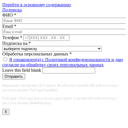
Перейти к основному содержанию
Подписка
ФИО
*
Email
*
Телефон
*
Подписка на
*
Обработка персональных данных
*
Я ознакомлен(а) с Политикой конфиденциальности и даю
согласие на обработку своих персональных данных
Leave this field blank
Банковское обозрение (Б.О принт, BestPractice-онлайн (40 кейсов в год) +
доступ к архиву FinLegal-онлайн)
FinLegal ( FinLegal (раз в полугодие) принт и онлайн (60 кейсов в год) +
доступ к архиву (БанкНадзор)
X