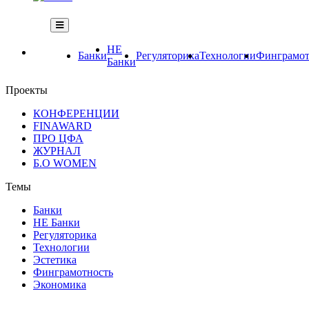
НЕ
Банки
Регуляторика
Технологии
Финграмот
Банки
Проекты
КОНФЕРЕНЦИИ
FINAWARD
ПРО ЦФА
ЖУРНАЛ
Б.О WOMEN
Темы
Банки
НЕ Банки
Регуляторика
Технологии
Эстетика
Финграмотность
Экономика