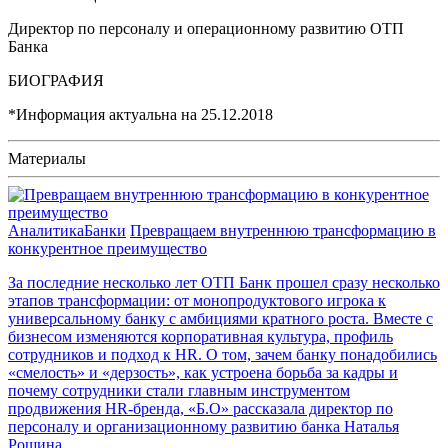
Директор по персоналу и операционному развитию ОТП
Банка
БИОГРАФИЯ
*Информация актуальна на
25.12.2018
Материалы
Аналитика
Банки
Превращаем внутреннюю трансформацию в
конкурентное преимущество
За последние несколько лет ОТП Банк прошел сразу несколько
этапов трансформации: от монопродуктового игрока к
универсальному банку с амбициями кратного роста. Вместе с
бизнесом изменяются корпоративная культура, профиль
сотрудников и подход к HR. О том, зачем банку понадобились
«смелость» и «дерзость», как устроена борьба за кадры и
почему сотрудники стали главным инструментом
продвижения HR-бренда, «Б.О» рассказала директор по
персоналу и организационному развитию банка Наталья
Рощина