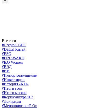
Все теги
#Crypto/CBDC
#Digital Китай
#ESG
#FINAWARD
#Б.О Women
#ВЭД
#ИИ
#Импортозамещение
#Инвестиции
#История «Б.О»
#Итоги года
#Итоги месяца
#Корпкультура/HR
#Лонгриды
#Мероприятия «Б.О»