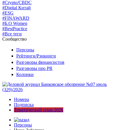
#Crypto/CBDC
#Digital Китай
#ESG
#FINAWARD
#Б.О Women
#BestPractice
#Все теги
Сообщество
Персоны
Рейтинги/Рэнкинги
Разговоры финансистов
Разговоры про PR
Колонки
Номера
Подписка
Тематический план 2026
Персоны