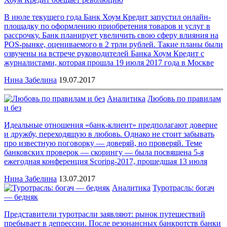
В июле текущего года Банк Хоум Кредит запустил онлайн-
площадку по оформлению приобретения товаров и услуг в
рассрочку. Банк планирует увеличить свою сферу влияния на
POS-рынке, оцениваемого в 2 трлн рублей. Такие планы были
озвучены на встрече руководителей Банка Хоум Кредит с
журналистами, которая прошла 19 июля 2017 года в Москве
Нина Забелина
19.07.2017
Аналитика
Любовь по правилам
и без
Идеальные отношения «банк-клиент» предполагают доверие
и дружбу, переходящую в любовь. Однако не стоит забывать
про известную поговорку — доверяй, но проверяй. Теме
банковских проверок — скорингу — была посвящена 5-я
ежегодная конференция Scoring-2017, прошедшая 13 июля
Нина Забелина
13.07.2017
Аналитика
Туротрасль: богач
— бедняк
Представители туротрасли заявляют: рынок путешествий
пребывает в депрессии. После резонансных банкротств банки