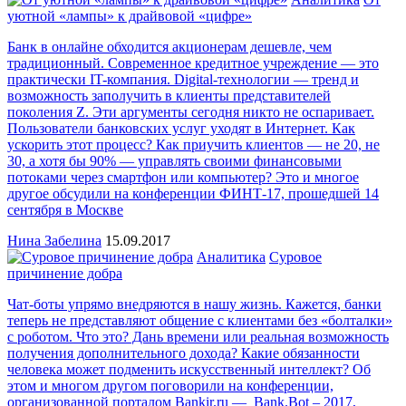
уютной «лампы» к драйвовой «цифре»
Банк в онлайне обходится акционерам дешевле, чем
традиционный. Современное кредитное учреждение — это
практически IT-компания. Digital-технологии — тренд и
возможность заполучить в клиенты представителей
поколения Z. Эти аргументы сегодня никто не оспаривает.
Пользователи банковских услуг уходят в Интернет. Как
ускорить этот процесс? Как приучить клиентов — не 20, не
30, а хотя бы 90% — управлять своими финансовыми
потоками через смартфон или компьютер? Это и многое
другое обсудили на конференции ФИНТ-17, прошедшей 14
сентября в Москве
Нина Забелина
15.09.2017
Аналитика
Суровое
причинение добра
Чат-боты упрямо внедряются в нашу жизнь. Кажется, банки
теперь не представляют общение с клиентами без «болталки»
с роботом. Что это? Дань времени или реальная возможность
получения дополнительного дохода? Какие обязанности
человека может подменить искусственный интеллект? Об
этом и многом другом поговорили на конференции,
организованной порталом Bankir.ru — Bank.Bot – 2017,