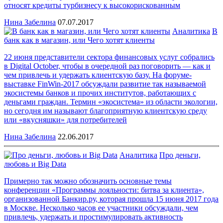
относят кредиты турбизнесу к высокорискованным
Нина Забелина
07.07.2017
Аналитика
В
банк как в магазин, или Чего хотят клиенты
22 июня представители сектора финансовых услуг собрались
в Digital October, чтобы в очередной раз поговорить — как и
чем привлечь и удержать клиентскую базу. На форуме-
выставке FinWin-2017 обсуждали развитие так называемой
экосистемы банков и прочих институтов, работающих с
деньгами граждан. Термин «экосистема» из области экологии,
но сегодня им называют благоприятную клиентскую среду
или «вкусняшки» для потребителей
Нина Забелина
22.06.2017
Аналитика
Про деньги,
любовь и Big Data
Примерно так можно обозначить основные темы
конференции «Программы лояльности: битва за клиента»,
организованной Банкир.ру, которая прошла 15 июня 2017 года
в Москве. Несколько часов ее участники обсуждали, чем
привлечь, удержать и простимулировать активность