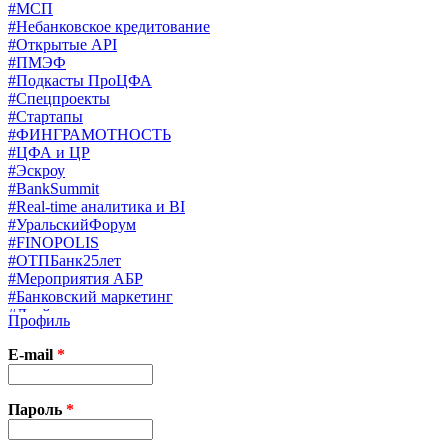
#МСП
#Небанковское кредитование
#Открытые API
#ПМЭФ
#Подкасты ПроЦФА
#Спецпроекты
#Стартапы
#ФИНГРАМОТНОСТЬ
#ЦФА и ЦР
#Эскроу
#BankSummit
#Real-time аналитика и BI
#УральскийФорум
#FINOPOLIS
#ОТПБанк25лет
#Мероприятия АБР
#Банковский маркетинг
#Драйверы страхования
Профиль
#Финконгресс ЦБ
#PB&WM
E-mail
*
#UX/CX
#Экосистемы
X
Пароль
*