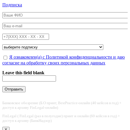
Перейти к основному содержанию
Подписка
ФИО
*
Email
*
Телефон
*
Подписка на
*
Обработка персональных данных
Я ознакомлен(а) с Политикой конфиденциальности и даю
*
согласие на обработку своих персональных данных
Leave this field blank
Банковское обозрение (Б.О принт, BestPractice-онлайн (40 кейсов в год) +
доступ к архиву FinLegal-онлайн)
FinLegal ( FinLegal (раз в полугодие) принт и онлайн (60 кейсов в год) +
доступ к архиву (БанкНадзор)
X