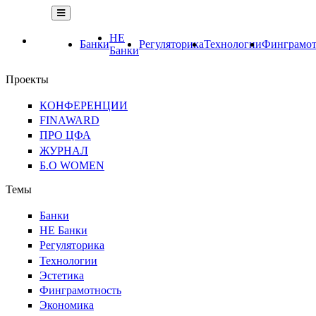
НЕ
Банки
Регуляторика
Технологии
Финграмот
Банки
Проекты
КОНФЕРЕНЦИИ
FINAWARD
ПРО ЦФА
ЖУРНАЛ
Б.О WOMEN
Темы
Банки
НЕ Банки
Регуляторика
Технологии
Эстетика
Финграмотность
Экономика