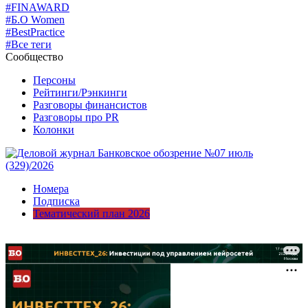
#FINAWARD
#Б.О Women
#BestPractice
#Все теги
Сообщество
Персоны
Рейтинги/Рэнкинги
Разговоры финансистов
Разговоры про PR
Колонки
Номера
Подписка
Тематический план 2026