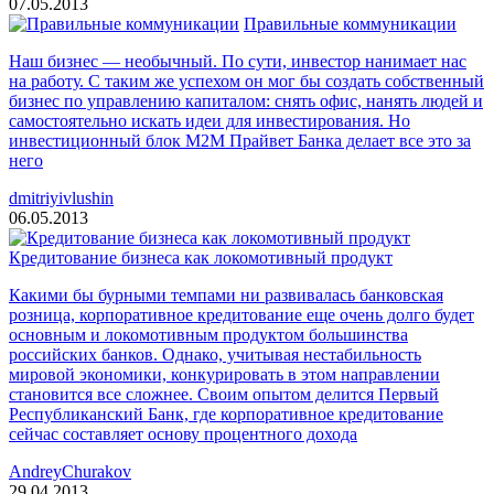
07.05.2013
Правильные коммуникации
Наш бизнес — необычный. По сути, инвестор нанимает нас
на работу. С таким же успехом он мог бы создать собственный
бизнес по управлению капиталом: снять офис, нанять людей и
самостоятельно искать идеи для инвестирования. Но
инвестиционный блок М2М Прайвет Банка делает все это за
него
dmitriyivlushin
06.05.2013
Кредитование бизнеса как локомотивный продукт
Какими бы бурными темпами ни развивалась банковская
розница, корпоративное кредитование еще очень долго будет
основным и локомотивным продуктом большинства
российских банков. Однако, учитывая нестабильность
мировой экономики, конкурировать в этом направлении
становится все сложнее. Своим опытом делится Первый
Республиканский Банк, где корпоративное кредитование
сейчас составляет основу процентного дохода
AndreyChurakov
29.04.2013