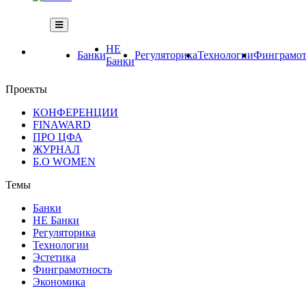
НЕ
Банки
Регуляторика
Технологии
Финграмот
Банки
Проекты
КОНФЕРЕНЦИИ
FINAWARD
ПРО ЦФА
ЖУРНАЛ
Б.О WOMEN
Темы
Банки
НЕ Банки
Регуляторика
Технологии
Эстетика
Финграмотность
Экономика