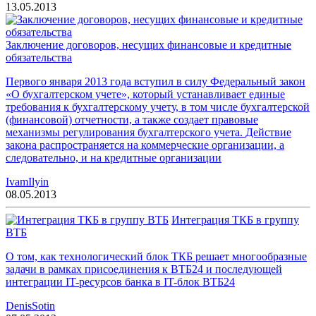
13.05.2013
Заключение договоров, несущих финансовые и кредитные
обязательства
Первого января 2013 года вступил в силу Федеральный закон
«О бухгалтерском учете», который устанавливает единые
требования к бухгалтерскому учету, в том числе бухгалтерской
(финансовой) отчетности, а также создает правовые
механизмы регулирования бухгалтерского учета. Действие
закона распространяется на коммерческие организации, а
следовательно, и на кредитные организации
IvamIlyin
08.05.2013
Интеграция ТКБ в группу
ВТБ
О том, как технологический блок ТКБ решает многообразные
задачи в рамках присоединения к ВТБ24 и последующей
интеграции IT-ресурсов банка в IT-блок ВТБ24
DenisSotin