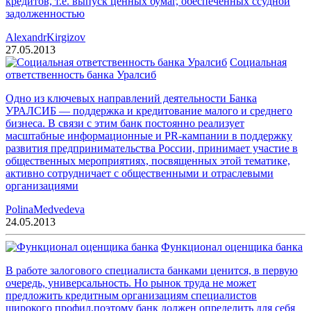
кредитов, т.е. выпуск ценных бумаг, обеспеченных ссудной
задолженностью
AlexandrKirgizov
27.05.2013
Социальная
ответственность банка Уралсиб
Одно из ключевых направлений деятельности Банка
УРАЛСИБ — поддержка и кредитование малого и среднего
бизнеса. В связи с этим банк постоянно реализует
масштабные информационные и PR-кампании в поддержку
развития предпринимательства России, принимает участие в
общественных мероприятиях, посвященных этой тематике,
активно сотрудничает с общественными и отраслевыми
организациями
PolinaMedvedeva
24.05.2013
Функционал оценщика банка
В работе залогового специалиста банками ценится, в первую
очередь, универсальность. Но рынок труда не может
предложить кредитным организациям специалистов
широкого профил,поэтому банк должен определить для себя