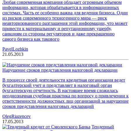
Любая современная компания обладает огромным объемом
информации, которая обрабатывается в информационных
системах. Часть ее особенно важна для ведения бизнеса. Один
из рисков современного техногенного мира — риск
неавторизованного разглашения этой информации, что может
привести к материальному и репутационному ущербу,
санкциям со стороны регуляторов и даже прекращению
самого бизнеса как такового
PavelLozhkin
21.05.2013
Нарушение сроков представления налоговой декларации
В процессе своей деятельности кредитная организация ведет
бухгалтерский учет и представляет в налоговый орган
бухгалтерскую отчетность. В настоящее время сложилась
неоднозначная судебная практика по вопросу о привлечении к
ответственности должностных лиц организаций за нарушение
сроков представления налоговых деклараций
OlegRiazencev
17.05.2013
Тендерный