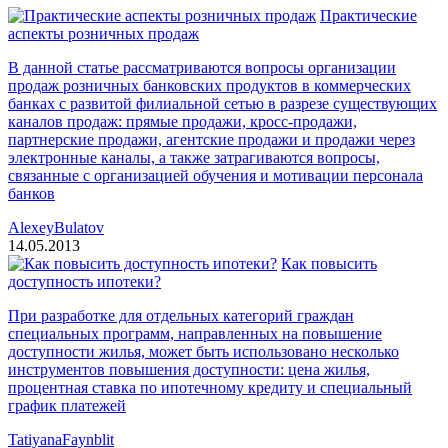
Практические
аспекты розничных продаж
В данной статье рассматриваются вопросы организации
продаж розничных банковских продуктов в коммерческих
банках с развитой филиальной сетью в разрезе существующих
каналов продаж: прямые продажи, кросс-продажи,
партнерские продажи, агентские продажи и продажи через
электронные каналы, а также затрагиваются вопросы,
связанные с организацией обучения и мотивации персонала
банков
AlexeyBulatov
14.05.2013
Как повысить
доступность ипотеки?
При разработке для отдельных категорий граждан
специальных программ, направленных на повышение
доступности жилья, может быть использовано несколько
инструментов повышения доступности: цена жилья,
процентная ставка по ипотечному кредиту и специальный
график платежей
TatiyanaFaynblit