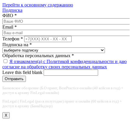
Перейти к основному содержанию
Подписка
ФИО
*
Email
*
Телефон
*
Подписка на
*
Обработка персональных данных
*
Я ознакомлен(а) с Политикой конфиденциальности и даю
согласие на обработку своих персональных данных
Leave this field blank
Банковское обозрение (Б.О принт, BestPractice-онлайн (40 кейсов в год) +
доступ к архиву FinLegal-онлайн)
FinLegal ( FinLegal (раз в полугодие) принт и онлайн (60 кейсов в год) +
доступ к архиву (БанкНадзор)
X