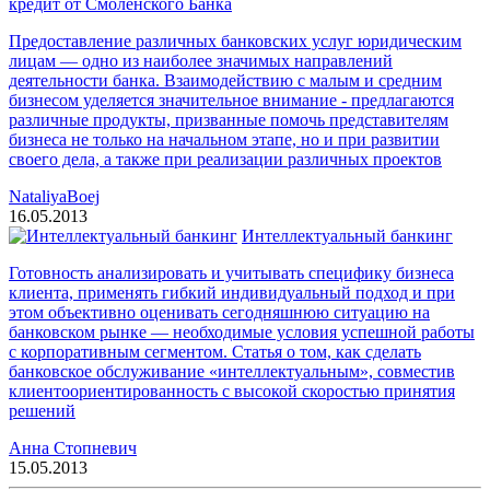
кредит от Смоленского Банка
Предоставление различных банковских услуг юридическим
лицам — одно из наиболее значимых направлений
деятельности банка. Взаимодействию с малым и средним
бизнесом уделяется значительное внимание - предлагаются
различные продукты, призванные помочь представителям
бизнеса не только на начальном этапе, но и при развитии
своего дела, а также при реализации различных проектов
NataliyaBoej
16.05.2013
Интеллектуальный банкинг
Готовность анализировать и учитывать специфику бизнеса
клиента, применять гибкий индивидуальный подход и при
этом объективно оценивать сегодняшнюю ситуацию на
банковском рынке — необходимые условия успешной работы
с корпоративным сегментом. Статья о том, как сделать
банковское обслуживание «интеллектуальным», совместив
клиентоориентированность с высокой скоростью принятия
решений
Анна Стопневич
15.05.2013