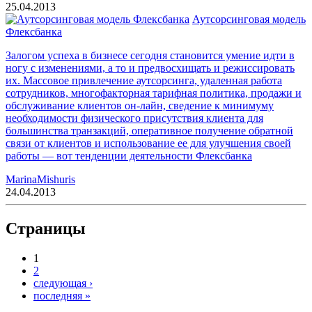
25.04.2013
Аутсорсинговая модель
Флексбанка
Залогом успеха в бизнесе сегодня становится умение идти в
ногу с изменениями, а то и предвосхищать и режиссировать
их. Массовое привлечение аутсорсинга, удаленная работа
сотрудников, многофакторная тарифная политика, продажи и
обслуживание клиентов он-лайн, сведение к минимуму
необходимости физического присутствия клиента для
большинства транзакций, оперативное получение обратной
связи от клиентов и использование ее для улучшения своей
работы — вот тенденции деятельности Флексбанка
MarinaMishuris
24.04.2013
Страницы
1
2
следующая ›
последняя »