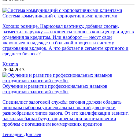
Система коммуникаций с корпоративными клиентами
Хорошо рознице. Нарисовал картинку, добавил слоган,
разместил наружку — и клиенты звонят в колл-центр и идут в
отделения за кредитом. Или наоборот — несут свои
«кровные» в надежде на большой процент и систему
страхования вкладов. А что работает в сегменте крупного и
среднего бизнеса?
Kuzmin
26.04.2013
Обучение и развитие профессиональных навыков
сотрудников залоговой службы
Специалист залоговой службы сегодня должен обладать
широким набором универсальных знаний для оценки
разнообразных типов залога. От его квалификации зависит,
насколько банки будут защищены при возникновении
проблем с погашением коммерческих кредитов
Геннадий Донгаев