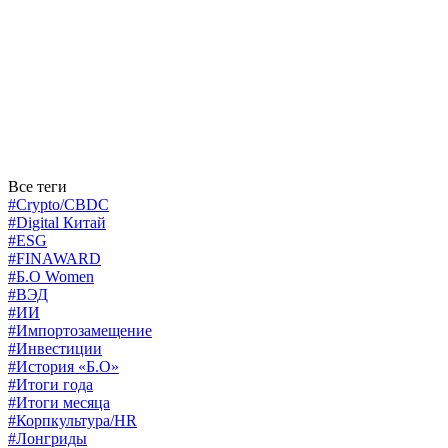
Все теги
#Crypto/CBDC
#Digital Китай
#ESG
#FINAWARD
#Б.О Women
#ВЭД
#ИИ
#Импортозамещение
#Инвестиции
#История «Б.О»
#Итоги года
#Итоги месяца
#Корпкультура/HR
#Лонгриды