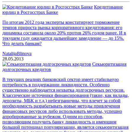
Кредитование
юрлиц в Росгосстрах Банке
По итогам 2012 года эксперты констатируют торможение
темпов прироста рынка корпоративного кредитования: его
динамика составила около 20% против 26% годом ранее. И в
текущем году ожидается дальнейшее замедление — до 15%.
Что делать банкам?
NatalijaBlinova
28.05.2013
Секьюритизация
долгосрочных кредитов
В текущих реалиях банковский сектор имеет стабильную
потребность в поддержании ликвидности. Особенно
существенно наблюдается нехватка долгосрочных ресурсов.
Классические источники финансирования (такие, как вклады,
депозиты, МБК и т.д.) небезграничны, что влечет за собой
необходимость разрабатывать новые методы привлечения
финансовых ресурсов либо использовать методы, успешно
апробированные за рубежом. Одним из способов,
позволяющим получить банку ликвидность и имеющим
большой потенциал популяризации, является секьюритизация