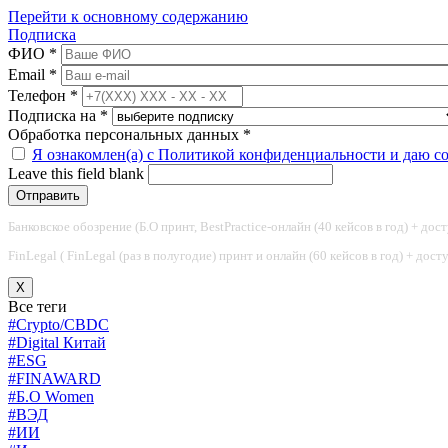
Перейти к основному содержанию
Подписка
ФИО
*
Email
*
Телефон
*
Подписка на
*
Обработка персональных данных
*
Я ознакомлен(а) с Политикой конфиденциальности и даю с
Leave this field blank
Банковское обозрение (Б.О принт, BestPractice-онлайн (40 кейсов в год) + дос
FinLegal ( FinLegal (раз в полугодие) принт и онлайн (60 кейсов в год) + дос
X
Все теги
#Crypto/CBDC
#Digital Китай
#ESG
#FINAWARD
#Б.О Women
#ВЭД
#ИИ