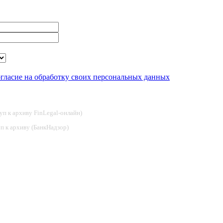
огласие на обработку своих персональных данных
туп к архиву FinLegal-онлайн)
туп к архиву (БанкНадзор)