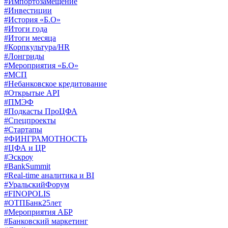
#Импортозамещение
#Инвестиции
#История «Б.О»
#Итоги года
#Итоги месяца
#Корпкультура/HR
#Лонгриды
#Мероприятия «Б.О»
#МСП
#Небанковское кредитование
#Открытые API
#ПМЭФ
#Подкасты ПроЦФА
#Спецпроекты
#Стартапы
#ФИНГРАМОТНОСТЬ
#ЦФА и ЦР
#Эскроу
#BankSummit
#Real-time аналитика и BI
#УральскийФорум
#FINOPOLIS
#ОТПБанк25лет
#Мероприятия АБР
#Банковский маркетинг