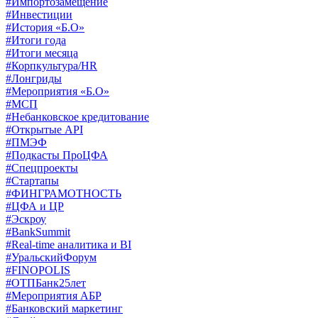
#Импортозамещение
#Инвестиции
#История «Б.О»
#Итоги года
#Итоги месяца
#Корпкультура/HR
#Лонгриды
#Мероприятия «Б.О»
#МСП
#Небанковское кредитование
#Открытые API
#ПМЭФ
#Подкасты ПроЦФА
#Спецпроекты
#Стартапы
#ФИНГРАМОТНОСТЬ
#ЦФА и ЦР
#Эскроу
#BankSummit
#Real-time аналитика и BI
#УральскийФорум
#FINOPOLIS
#ОТПБанк25лет
#Мероприятия АБР
#Банковский маркетинг