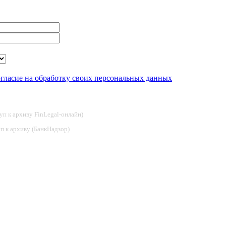
огласие на обработку своих персональных данных
туп к архиву FinLegal-онлайн)
туп к архиву (БанкНадзор)