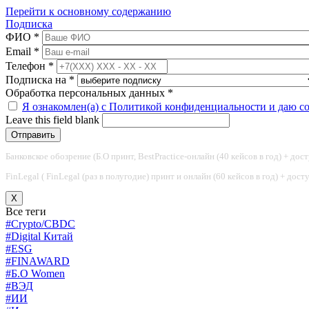
Перейти к основному содержанию
Подписка
ФИО
*
Email
*
Телефон
*
Подписка на
*
Обработка персональных данных
*
Я ознакомлен(а) с Политикой конфиденциальности и даю с
Leave this field blank
Банковское обозрение (Б.О принт, BestPractice-онлайн (40 кейсов в год) + дос
FinLegal ( FinLegal (раз в полугодие) принт и онлайн (60 кейсов в год) + дос
X
Все теги
#Crypto/CBDC
#Digital Китай
#ESG
#FINAWARD
#Б.О Women
#ВЭД
#ИИ