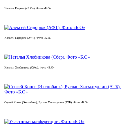
Наталья Радаева («Б.О»). Фото «Б.О»
Алексей Сидорюк (АФТ). Фото «Б.О»
Наталья Хлебникова (Сбер). Фото «Б.О»
Сергей Конев (Экспобанк), Руслан Хисматуллин (АТБ). Фото «Б.О»