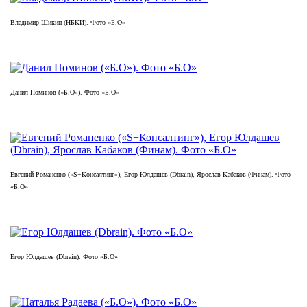
Владимир Шикин (НБКИ). Фото «Б.О»
Данил Поминов («Б.О»). Фото «Б.О»
Евгений Романенко («S+Консалтинг»), Егор Юлдашев (Dbrain), Ярослав Кабаков (Финам). Фото
«Б.О»
Егор Юлдашев (Dbrain). Фото «Б.О»