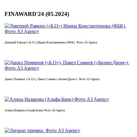
FINAWARD'24 (05.2024)
Дмитрий Равкин («Б.О») Ирина Константинова (ФБК). Фото A3 Agency
Данил Поминов («Б.О»), Павел Самиев («БизнесДром»). Фото A3 Agency
Алина Назарова (Альфа-Банк) Фото A3 Agency