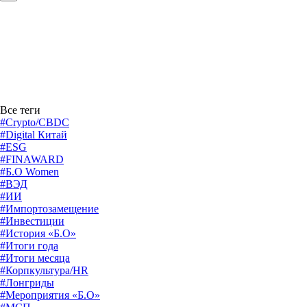
Все теги
#Crypto/CBDC
#Digital Китай
#ESG
#FINAWARD
#Б.О Women
#ВЭД
#ИИ
#Импортозамещение
#Инвестиции
#История «Б.О»
#Итоги года
#Итоги месяца
#Корпкультура/HR
#Лонгриды
#Мероприятия «Б.О»