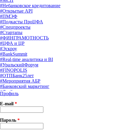
#МСП
#Небанковское кредитование
#Открытые API
#ПМЭФ
#Подкасты ПроЦФА
#Спецпроекты
#Стартапы
#ФИНГРАМОТНОСТЬ
#ЦФА и ЦР
#Эскроу
#BankSummit
#Real-time аналитика и BI
#УральскийФорум
#FINOPOLIS
#ОТПБанк25лет
#Мероприятия АБР
#Банковский маркетинг
#Драйверы страхования
Профиль
#Финконгресс ЦБ
#PB&WM
E-mail
*
#UX/CX
#Экосистемы
X
Пароль
*