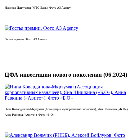
Надежда Панчурина (МТС Банк). Фото A3 Agency
Гостья премии. Фото A3 Agency
ЦФА инвестиции нового поколения (06.2024)
Нина Ковардинова-Мкртумян (Ассоциация корпоративных казначеев), Яна Шишкина («Б.О»),
Анна Равкина («Авито»). Фото «Б.О»