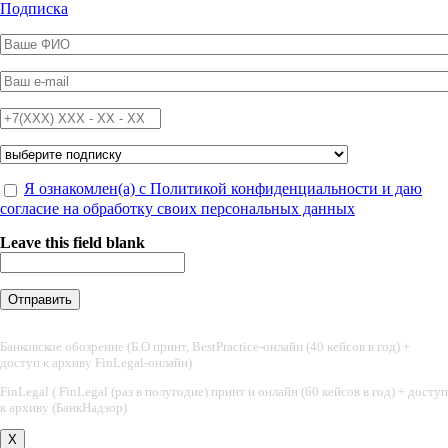
Перейти к основному содержанию
Подписка
ФИО
*
Email
*
Телефон
*
Подписка на
*
Обработка персональных данных
Я ознакомлен(а) с Политикой конфиденциальности и даю
*
согласие на обработку своих персональных данных
Leave this field blank
Банковское обозрение (Б.О принт, BestPractice-онлайн (40 кейсов в год) +
доступ к архиву FinLegal-онлайн)
FinLegal ( FinLegal (раз в полугодие) принт и онлайн (60 кейсов в год) + доступ
к архиву (БанкНадзор)
X