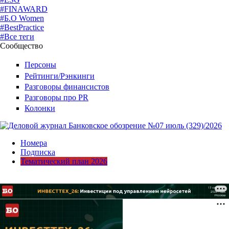
#FINAWARD
#Б.О Women
#BestPractice
#Все теги
Сообщество
Персоны
Рейтинги/Рэнкинги
Разговоры финансистов
Разговоры про PR
Колонки
Номера
Подписка
Тематический план 2026