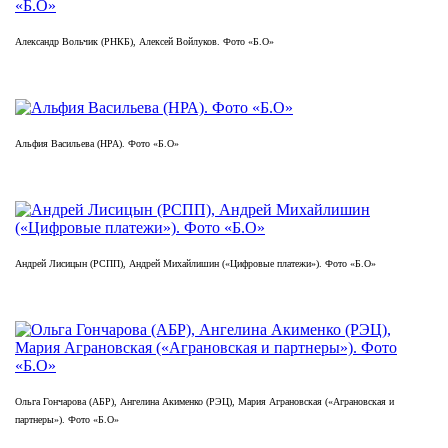
Александр Вольчик (РНКБ), Алексей Войлуков. Фото «Б.О»
Альфия Васильева (НРА). Фото «Б.О»
Андрей Лисицын (РСПП), Андрей Михайлишин («Цифровые платежи»). Фото «Б.О»
Ольга Гончарова (АБР), Ангелина Акименко (РЭЦ), Мария Аграновская («Аграновская и
партнеры»). Фото «Б.О»