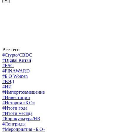
Все теги
#Crypto/CBDC
#Digital Китай
#ESG
#FINAWARD
#Б.О Women
#ВЭД
#ИИ
#Импортозамещение
#Инвестиции
#История «Б.О»
#Итоги года
#Итоги месяца
#Корпкультура/HR
#Лонгриды
#Мероприятия «Б.О»