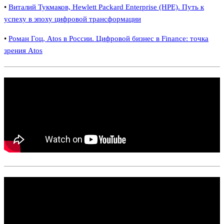
•
Виталий Тукмаков, Hewlett Packard Enterprise (HPE). Путь к
успеху в эпоху цифровой трансформации
•
Роман Гоц, Atos в России. Цифровой бизнес в Finance: точка
зрения Atos