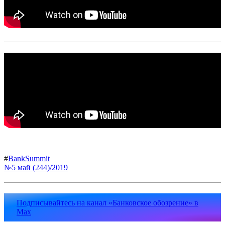
#
BankSummit
№5 май (244)/2019
Подписывайтесь на канал «Банковское обозрение» в
Max