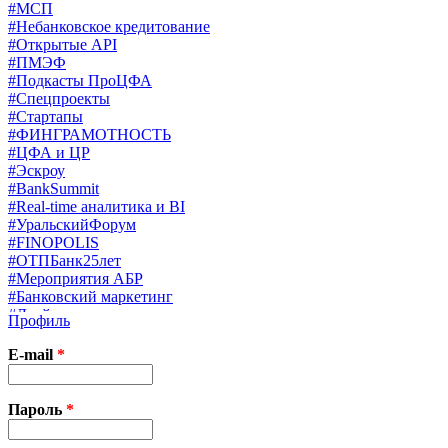
#МСП
#Небанковское кредитование
#Открытые API
#ПМЭФ
#Подкасты ПроЦФА
#Спецпроекты
#Стартапы
#ФИНГРАМОТНОСТЬ
#ЦФА и ЦР
#Эскроу
#BankSummit
#Real-time аналитика и BI
#УральскийФорум
#FINOPOLIS
#ОТПБанк25лет
#Мероприятия АБР
#Банковский маркетинг
#Драйверы страхования
Профиль
#Финконгресс ЦБ
#PB&WM
E-mail
*
#UX/CX
#Экосистемы
X
Пароль
*