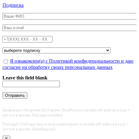
Перейти к основному содержанию
Подписка
ФИО
*
Email
*
Телефон
*
Подписка на
*
Обработка персональных данных
Я ознакомлен(а) с Политикой конфиденциальности и даю
*
согласие на обработку своих персональных данных
Leave this field blank
Банковское обозрение (Б.О принт, BestPractice-онлайн (40 кейсов в год) +
доступ к архиву FinLegal-онлайн)
FinLegal ( FinLegal (раз в полугодие) принт и онлайн (60 кейсов в год) +
доступ к архиву (БанкНадзор)
X