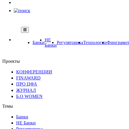
НЕ
Банки
Регуляторика
Технологии
Финграмот
Банки
Проекты
КОНФЕРЕНЦИИ
FINAWARD
ПРО ЦФА
ЖУРНАЛ
Б.О WOMEN
Темы
Банки
НЕ Банки
Регуляторика