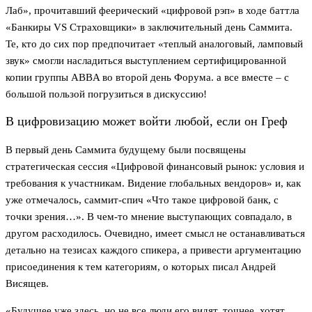
Лаб», прочитавший феерический «цифровой рэп» в ходе баттла
«Банкиры VS Страховщики» в заключительный день Саммита.
Те, кто до сих пор предпочитает «теплый аналоговый, ламповый
звук» смогли насладиться выступлением сертифицированной
копии группы ABBA во второй день Форума. а все вместе – с
большой пользой погрузиться в дискуссию!
В цифровизацию может войти любой, если он Греф
В первый день Саммита будущему были посвящены
стратегическая сессия «Цифровой финансовый рынок: условия и
требования к участникам. Видение глобальных вендоров» и, как
уже отмечалось, саммит-спич «Что такое цифровой банк, с
точки зрения…». В чем-то мнение выступающих совпадало, в
другом расходилось. Очевидно, имеет смысл не останавливаться
детально на тезисах каждого спикера, а привести аргументацию
присоединения к тем категориям, о которых писал Андрей
Висящев.
«Будущее уже здесь, но не все люди его видят, точнее, хотят