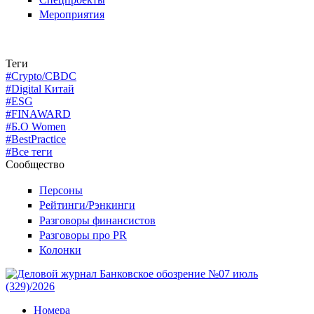
Мероприятия
Теги
#Crypto/CBDC
#Digital Китай
#ESG
#FINAWARD
#Б.О Women
#BestPractice
#Все теги
Сообщество
Персоны
Рейтинги/Рэнкинги
Разговоры финансистов
Разговоры про PR
Колонки
Номера