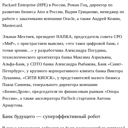
Packard Enterprise (HPE) в России, Роман Гоц, директор по
развитию бизнеса Atos в России, Вадим Грицаенко, менеджер по
работе с заказчиками компании Oracle, а также Андрей Кожин,
Mastercard.
Эльман Мехтиев, президент НАПКА, председатель совета СРО
«МиР», с пристрастием выяснял, «что такое цифровой банк, с
точки зрения…» у разработчика Александра Погудина,
технологического архитектора банка Максима Азрильяна,
Альфа-Банк, у CDTO банка Александра Рыбакова, Банк «Санкт-
Петербург», у крупного корпоративного клиента банка Виктора
Луканина, «СИТИ КИОСК», у представителей малого бизнеса
Павла Самиева, генерального директора компании
«БизнесДром», председателя по финансовым рынкам «Опора
России», а также акселератора FinTech стартапов Антона
Арнаутова.
Банк будущего — суперэффективный робот
В чем у уважаемого собрания не было расхождений во взглядах?