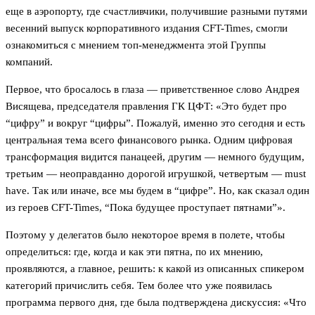
еще в аэропорту, где счастливчики, получившие разными путями
весенний выпуск корпоративного издания CFT-Times, смогли
ознакомиться с мнением топ-менеджмента этой Группы
компаний.
Первое, что бросалось в глаза — приветственное слово Андрея
Висящева, председателя правления ГК ЦФТ: «Это будет про
“цифру” и вокруг “цифры”. Пожалуй, именно это сегодня и есть
центральная тема всего финансового рынка. Одним цифровая
трансформация видится панацеей, другим — немного будущим,
третьим — неоправданно дорогой игрушкой, четвертым — must
have. Так или иначе, все мы будем в “цифре”. Но, как сказал один
из героев CFT-Times, “Пока будущее проступает пятнами”».
Поэтому у делегатов было некоторое время в полете, чтобы
определиться: где, когда и как эти пятна, по их мнению,
проявляются, а главное, решить: к какой из описанных спикером
категорий причислить себя. Тем более что уже появилась
программа первого дня, где была подтверждена дискуссия: «Что