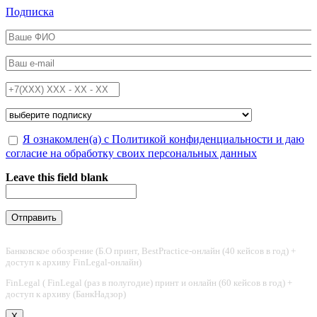
Перейти к основному содержанию
Подписка
ФИО
*
Email
*
Телефон
*
Подписка на
*
Обработка персональных данных
Я ознакомлен(а) с Политикой конфиденциальности и даю
*
согласие на обработку своих персональных данных
Leave this field blank
Банковское обозрение (Б.О принт, BestPractice-онлайн (40 кейсов в год) +
доступ к архиву FinLegal-онлайн)
FinLegal ( FinLegal (раз в полугодие) принт и онлайн (60 кейсов в год) +
доступ к архиву (БанкНадзор)
X