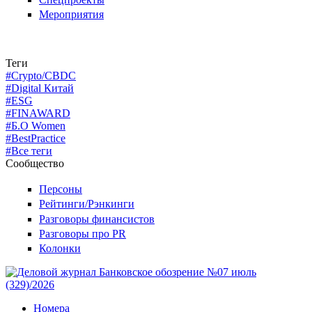
Мероприятия
Теги
#Crypto/CBDC
#Digital Китай
#ESG
#FINAWARD
#Б.О Women
#BestPractice
#Все теги
Сообщество
Персоны
Рейтинги/Рэнкинги
Разговоры финансистов
Разговоры про PR
Колонки
Номера