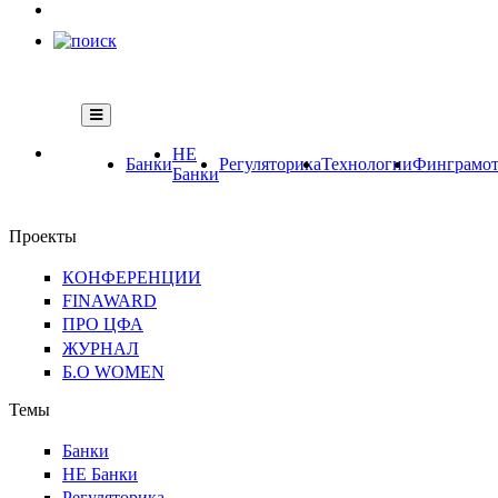
НЕ
Банки
Регуляторика
Технологии
Финграмот
Банки
Проекты
КОНФЕРЕНЦИИ
FINAWARD
ПРО ЦФА
ЖУРНАЛ
Б.О WOMEN
Темы
Банки
НЕ Банки
Регуляторика