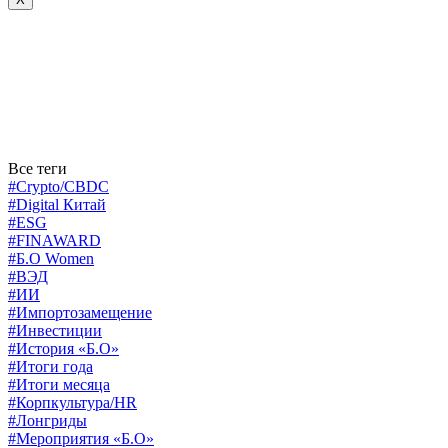
Все теги
#Crypto/CBDC
#Digital Китай
#ESG
#FINAWARD
#Б.О Women
#ВЭД
#ИИ
#Импортозамещение
#Инвестиции
#История «Б.О»
#Итоги года
#Итоги месяца
#Корпкультура/HR
#Лонгриды
#Мероприятия «Б.О»