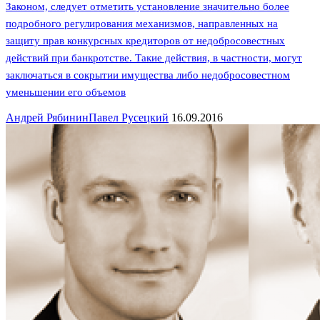
Законом, следует отметить установление значительно более
подробного регулирования механизмов, направленных на
защиту прав конкурсных кредиторов от недобросовестных
действий при банкротстве. Такие действия, в частности, могут
заключаться в сокрытии имущества либо недобросовестном
уменьшении его объемов
Андрей Рябинин
Павел Русецкий
16.09.2016