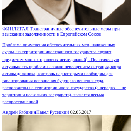
ФИНЛИГАЛ
Трансграничные обеспечительные меры при
взыскании задолженности в Европейском Союзе
Проблема применения обеспечительных мер, наложенных
судом, на территории иностранного государства служит
1
предметом многих правовых исследований
. Практическую
актуальность проблемы сложно переоценить: ситуация, когда
активы должника, контроль над которыми необходим для
гарантирования исполнения будущего решения суда,
расположены на территории иного государства (а нередко — не
территории нескольких государств), является весьма
распространенной
Андрей Рябинин
Павел Русецкий
02.05.2017