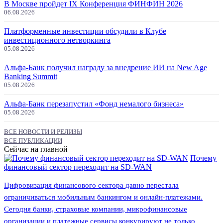
В Москве пройдет IX Конференция ФИНФИН 2026
06.08.2026
Платформенные инвестиции обсудили в Клубе
инвестиционного нетворкинга
05.08.2026
Альфа-Банк получил награду за внедрение ИИ на New Age
Banking Summit
05.08.2026
Альфа-Банк перезапустил «Фонд немалого бизнеса»
05.08.2026
ВСЕ НОВОСТИ И РЕЛИЗЫ
ВСЕ ПУБЛИКАЦИИ
Сейчас на главной
Почему
финансовый сектор переходит на SD-WAN
Цифровизация финансового сектора давно перестала
ограничиваться мобильным банкингом и онлайн-платежами.
Сегодня банки, страховые компании, микрофинансовые
организации и платежные сервисы конкурируют не только