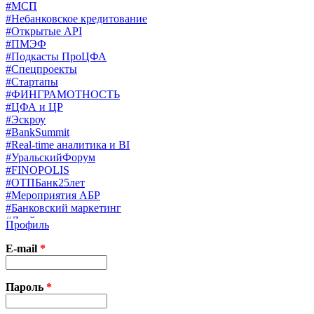
#МСП
#Небанковское кредитование
#Открытые API
#ПМЭФ
#Подкасты ПроЦФА
#Спецпроекты
#Стартапы
#ФИНГРАМОТНОСТЬ
#ЦФА и ЦР
#Эскроу
#BankSummit
#Real-time аналитика и BI
#УральскийФорум
#FINOPOLIS
#ОТПБанк25лет
#Мероприятия АБР
#Банковский маркетинг
#Драйверы страхования
Профиль
#Финконгресс ЦБ
#PB&WM
E-mail
*
#UX/CX
#Экосистемы
X
Пароль
*