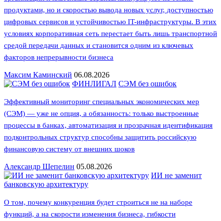
продуктами, но и скоростью вывода новых услуг, доступностью
цифровых сервисов и устойчивостью IT-инфраструктуры. В этих
условиях корпоративная сеть перестает быть лишь транспортной
средой передачи данных и становится одним из ключевых
факторов непрерывности бизнеса
Максим Каминский
06.08.2026
ФИНЛИГАЛ
СЭМ без ошибок
Эффективный мониторинг специальных экономических мер
(СЭМ) — уже не опция, а обязанность: только выстроенные
процессы в банках, автоматизация и прозрачная идентификация
подконтрольных структур способны защитить российскую
финансовую систему от внешних шоков
Александр Шепелин
05.08.2026
ИИ не заменит
банковскую архитектуру
О том, почему конкуренция будет строиться не на наборе
функций, а на скорости изменения бизнеса, гибкости