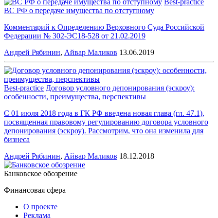
Best-practice
ВС РФ о передаче имущества по отступному
Комментарий к Определению Верховного Суда Российской
Федерации № 302-ЭС18-528 от 21.02.2019
Андрей Рябинин
,
Айвар Маликов
13.06.2019
Best-practice
Договор условного депонирования (эскроу):
особенности, преимущества, перспективы
С 01 июля 2018 года в ГК РФ введена новая глава (гл. 47.1),
посвященная правовому регулированию договора условного
депонирования (эскроу). Рассмотрим, что она изменила для
бизнеса
Андрей Рябинин
,
Айвар Маликов
18.12.2018
Банковское обозрение
Финансовая сфера
О проекте
Реклама