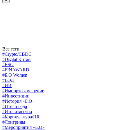
Все теги
#Crypto/CBDC
#Digital Китай
#ESG
#FINAWARD
#Б.О Women
#ВЭД
#ИИ
#Импортозамещение
#Инвестиции
#История «Б.О»
#Итоги года
#Итоги месяца
#Корпкультура/HR
#Лонгриды
#Мероприятия «Б.О»