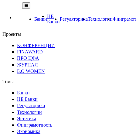
НЕ
Банки
Регуляторика
Технологии
Финграмот
Банки
Проекты
КОНФЕРЕНЦИИ
FINAWARD
ПРО ЦФА
ЖУРНАЛ
Б.О WOMEN
Темы
Банки
НЕ Банки
Регуляторика
Технологии
Эстетика
Финграмотность
Экономика