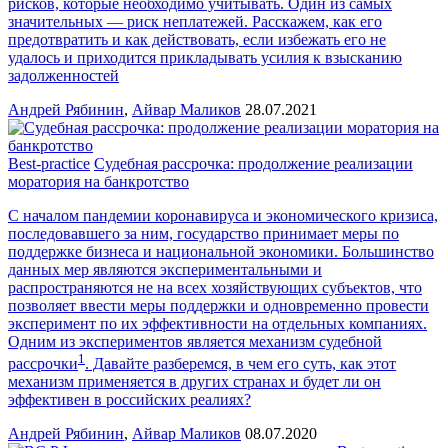
рисков, которые необходимо учитывать. Один из самых
значительных — риск неплатежей. Расскажем, как его
предотвратить и как действовать, если избежать его не
удалось и приходится прикладывать усилия к взысканию
задолженностей
Андрей Рябинин
,
Айвар Маликов
28.07.2021
Best-practice
Судебная рассрочка: продолжение реализации
моратория на банкротство
С началом пандемии коронавируса и экономического кризиса,
последовавшего за ним, государство принимает меры по
поддержке бизнеса и национальной экономики. Большинство
данных мер являются экспериментальными и
распространяются не на всех хозяйствующих субъектов, что
позволяет ввести меры поддержки и одновременно провести
эксперимент по их эффективности на отдельных компаниях.
Одним из экспериментов является механизм судебной
1
рассрочки
. Давайте разберемся, в чем его суть, как этот
механизм применяется в других странах и будет ли он
эффективен в российских реалиях?
Андрей Рябинин
,
Айвар Маликов
08.07.2020