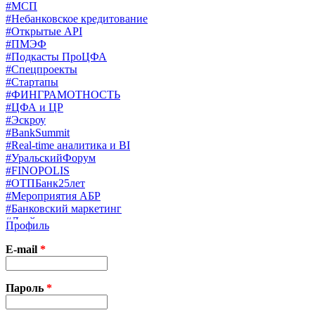
#МСП
#Небанковское кредитование
#Открытые API
#ПМЭФ
#Подкасты ПроЦФА
#Спецпроекты
#Стартапы
#ФИНГРАМОТНОСТЬ
#ЦФА и ЦР
#Эскроу
#BankSummit
#Real-time аналитика и BI
#УральскийФорум
#FINOPOLIS
#ОТПБанк25лет
#Мероприятия АБР
#Банковский маркетинг
#Драйверы страхования
Профиль
#Финконгресс ЦБ
#PB&WM
E-mail
*
#UX/CX
#Экосистемы
X
Пароль
*