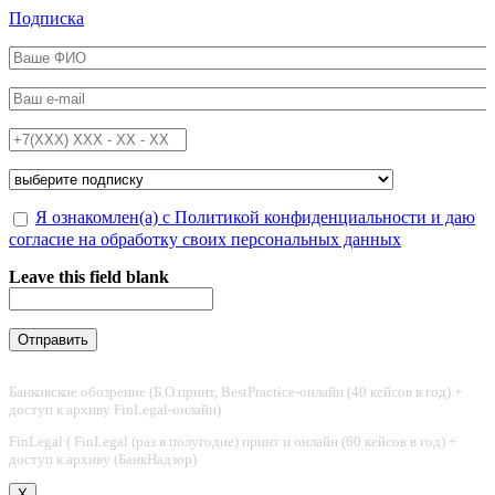
Перейти к основному содержанию
Подписка
ФИО
*
Email
*
Телефон
*
Подписка на
*
Обработка персональных данных
Я ознакомлен(а) с Политикой конфиденциальности и даю
*
согласие на обработку своих персональных данных
Leave this field blank
Банковское обозрение (Б.О принт, BestPractice-онлайн (40 кейсов в год) +
доступ к архиву FinLegal-онлайн)
FinLegal ( FinLegal (раз в полугодие) принт и онлайн (60 кейсов в год) +
доступ к архиву (БанкНадзор)
X