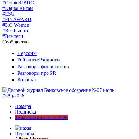
#Crypto/CBDC
#Digital Китай
#ESG
#FINAWARD
#Б.О Women
#BestPractice
#Все теги
Сообщество
Персоны
Рейтинги/Рэнкинги
Разговоры финансистов
Разговоры про PR
Колонки
Номера
Подписка
Тематический план 2026
Персоны