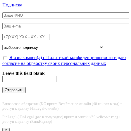
Перейти к основному содержанию
Подписка
ФИО
*
Email
*
Телефон
*
Подписка на
*
Обработка персональных данных
Я ознакомлен(а) с Политикой конфиденциальности и даю
*
согласие на обработку своих персональных данных
Leave this field blank
Банковское обозрение (Б.О принт, BestPractice-онлайн (40 кейсов в год) +
доступ к архиву FinLegal-онлайн)
FinLegal ( FinLegal (раз в полугодие) принт и онлайн (60 кейсов в год) +
доступ к архиву (БанкНадзор)
X