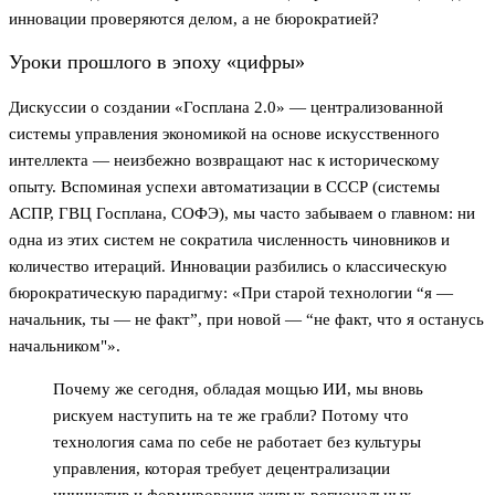
инновации проверяются делом, а не бюрократией?
Уроки прошлого в эпоху «цифры»
Дискуссии о создании «Госплана 2.0» — централизованной
системы управления экономикой на основе искусственного
интеллекта — неизбежно возвращают нас к историческому
опыту. Вспоминая успехи автоматизации в СССР (системы
АСПР, ГВЦ Госплана, СОФЭ), мы часто забываем о главном: ни
одна из этих систем не сократила численность чиновников и
количество итераций. Инновации разбились о классическую
бюрократическую парадигму: «При старой технологии “я —
начальник, ты — не факт”, при новой — “не факт, что я останусь
начальником"».
Почему же сегодня, обладая мощью ИИ, мы вновь
рискуем наступить на те же грабли? Потому что
технология сама по себе не работает без культуры
управления, которая требует децентрализации
инициатив и формирования живых региональных