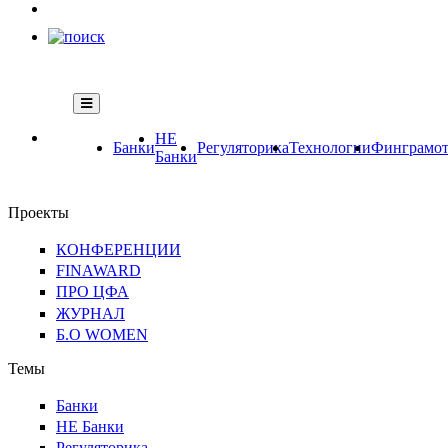
НЕ
Банки
Регуляторика
Технологии
Финграмот
Банки
Проекты
КОНФЕРЕНЦИИ
FINAWARD
ПРО ЦФА
ЖУРНАЛ
Б.О WOMEN
Темы
Банки
НЕ Банки
Регуляторика