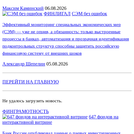
Максим Каминский
06.08.2026
ФИНЛИГАЛ
СЭМ без ошибок
Эффективный мониторинг специальных экономических мер
(СЭМ) — уже не опция, а обязанность: только выстроенные
процессы в банках, автоматизация и прозрачная идентификация
подконтрольных структур способны защитить российскую
финансовую систему от внешних шоков
Александр Шепелин
05.08.2026
ПЕРЕЙТИ НА ГЛАВНУЮ
Не удалось загрузить новость.
ФИНГРАМОТНОСТЬ
647 фондов на
интерактивной витрине
Банк России опубликовал данные о паевых инвестиционных