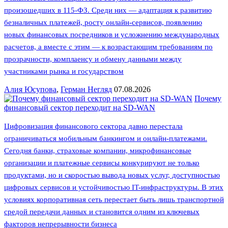
произошедших в 115-ФЗ. Среди них — адаптация к развитию
безналичных платежей, росту онлайн-сервисов, появлению
новых финансовых посредников и усложнению международных
расчетов, а вместе с этим — к возрастающим требованиям по
прозрачности, комплаенсу и обмену данными между
участниками рынка и государством
Алия Юсупова
,
Герман Негляд
07.08.2026
Почему
финансовый сектор переходит на SD-WAN
Цифровизация финансового сектора давно перестала
ограничиваться мобильным банкингом и онлайн-платежами.
Сегодня банки, страховые компании, микрофинансовые
организации и платежные сервисы конкурируют не только
продуктами, но и скоростью вывода новых услуг, доступностью
цифровых сервисов и устойчивостью IT-инфраструктуры. В этих
условиях корпоративная сеть перестает быть лишь транспортной
средой передачи данных и становится одним из ключевых
факторов непрерывности бизнеса