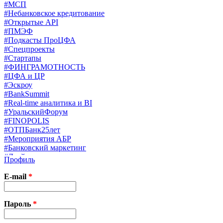
#МСП
#Небанковское кредитование
#Открытые API
#ПМЭФ
#Подкасты ПроЦФА
#Спецпроекты
#Стартапы
#ФИНГРАМОТНОСТЬ
#ЦФА и ЦР
#Эскроу
#BankSummit
#Real-time аналитика и BI
#УральскийФорум
#FINOPOLIS
#ОТПБанк25лет
#Мероприятия АБР
#Банковский маркетинг
#Драйверы страхования
Профиль
#Финконгресс ЦБ
#PB&WM
E-mail
*
#UX/CX
#Экосистемы
X
Пароль
*