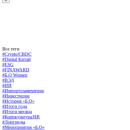
Все теги
#Crypto/CBDC
#Digital Китай
#ESG
#FINAWARD
#Б.О Women
#ВЭД
#ИИ
#Импортозамещение
#Инвестиции
#История «Б.О»
#Итоги года
#Итоги месяца
#Корпкультура/HR
#Лонгриды
#Мероприятия «Б.О»