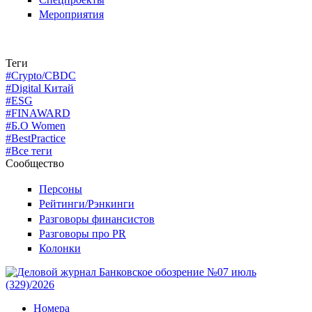
Мероприятия
Теги
#Crypto/CBDC
#Digital Китай
#ESG
#FINAWARD
#Б.О Women
#BestPractice
#Все теги
Сообщество
Персоны
Рейтинги/Рэнкинги
Разговоры финансистов
Разговоры про PR
Колонки
Номера