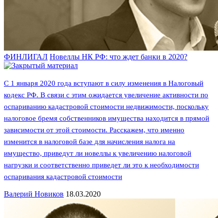
ФИНЛИГАЛ
Новеллы НК РФ: что ждет банки в 2020?
С 1 января 2020 года вступают в силу изменения в Налоговый
кодекс РФ. В связи с этим ожидается увеличение активности по
оспариванию кадастровой стоимости недвижимости, поскольку
налоговое бремя собственников имущества находится в прямой
зависимости от этой стоимости. Расскажем, что именно
изменится в налоговой базе для начисления налога на
имущество, приведут ли новеллы к увеличению налоговой
нагрузки и соответственно приведет ли это к необходимости
оспаривания кадастровой стоимости
Валерий Нoвиков
18.03.2020