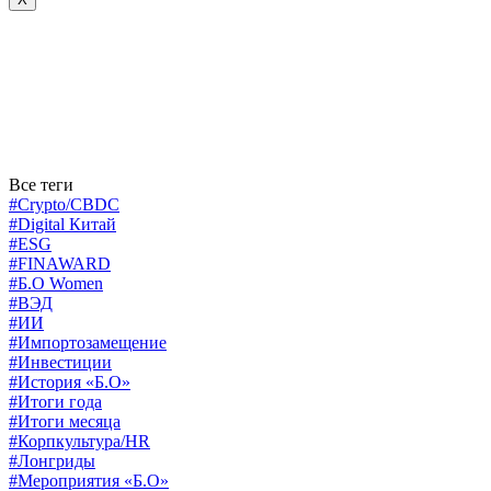
Все теги
#Crypto/CBDC
#Digital Китай
#ESG
#FINAWARD
#Б.О Women
#ВЭД
#ИИ
#Импортозамещение
#Инвестиции
#История «Б.О»
#Итоги года
#Итоги месяца
#Корпкультура/HR
#Лонгриды
#Мероприятия «Б.О»