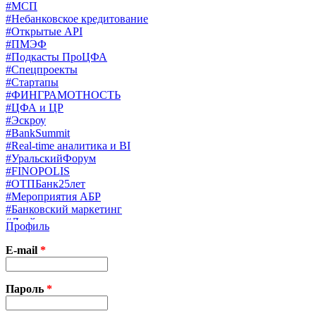
#МСП
#Небанковское кредитование
#Открытые API
#ПМЭФ
#Подкасты ПроЦФА
#Спецпроекты
#Стартапы
#ФИНГРАМОТНОСТЬ
#ЦФА и ЦР
#Эскроу
#BankSummit
#Real-time аналитика и BI
#УральскийФорум
#FINOPOLIS
#ОТПБанк25лет
#Мероприятия АБР
#Банковский маркетинг
#Драйверы страхования
Профиль
#Финконгресс ЦБ
#PB&WM
E-mail
*
#UX/CX
#Экосистемы
X
Пароль
*