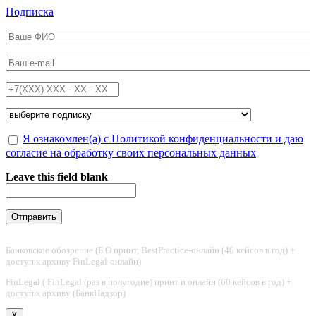
Перейти к основному содержанию
Подписка
ФИО
*
Email
*
Телефон
*
Подписка на
*
Обработка персональных данных
Я ознакомлен(а) с Политикой конфиденциальности и даю
*
согласие на обработку своих персональных данных
Leave this field blank
Банковское обозрение (Б.О принт, BestPractice-онлайн (40 кейсов в год) +
доступ к архиву FinLegal-онлайн)
FinLegal ( FinLegal (раз в полугодие) принт и онлайн (60 кейсов в год) +
доступ к архиву (БанкНадзор)
X