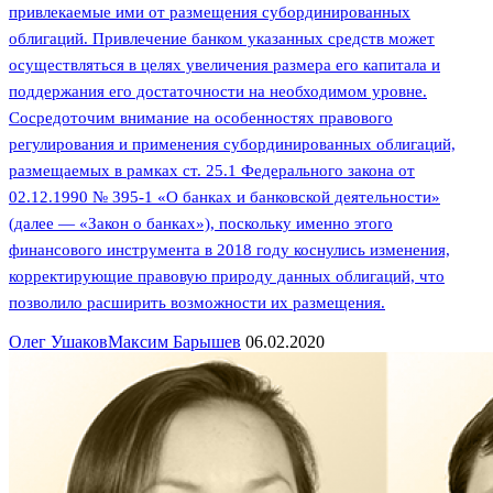
привлекаемые ими от размещения субординированных
облигаций. Привлечение банком указанных средств может
осуществляться в целях увеличения размера его капитала и
поддержания его достаточности на необходимом уровне.
Сосредоточим внимание на особенностях правового
регулирования и применения субординированных облигаций,
размещаемых в рамках ст. 25.1 Федерального закона от
02.12.1990 № 395-1 «О банках и банковской деятельности»
(далее — «Закон о банках»), поскольку именно этого
финансового инструмента в 2018 году коснулись изменения,
корректирующие правовую природу данных облигаций, что
позволило расширить возможности их размещения.
Олег Ушаков
Максим Барышев
06.02.2020