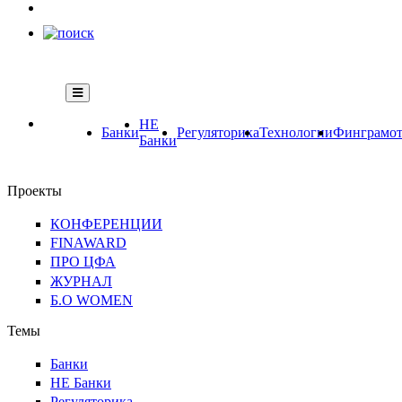
НЕ
Банки
Регуляторика
Технологии
Финграмот
Банки
Проекты
КОНФЕРЕНЦИИ
FINAWARD
ПРО ЦФА
ЖУРНАЛ
Б.О WOMEN
Темы
Банки
НЕ Банки
Регуляторика