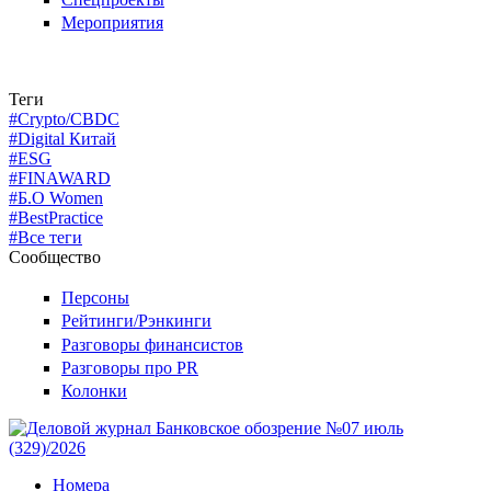
Мероприятия
Теги
#Crypto/CBDC
#Digital Китай
#ESG
#FINAWARD
#Б.О Women
#BestPractice
#Все теги
Сообщество
Персоны
Рейтинги/Рэнкинги
Разговоры финансистов
Разговоры про PR
Колонки
Номера