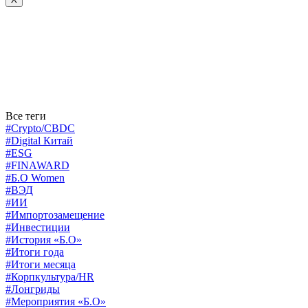
Все теги
#Crypto/CBDC
#Digital Китай
#ESG
#FINAWARD
#Б.О Women
#ВЭД
#ИИ
#Импортозамещение
#Инвестиции
#История «Б.О»
#Итоги года
#Итоги месяца
#Корпкультура/HR
#Лонгриды
#Мероприятия «Б.О»