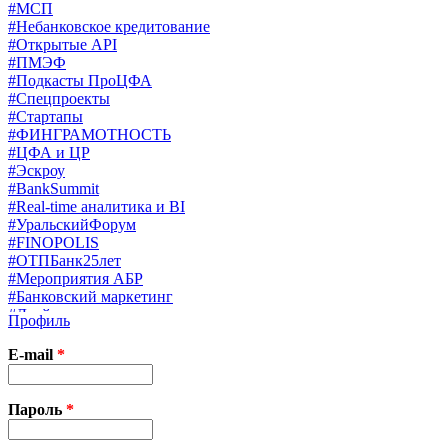
#МСП
#Небанковское кредитование
#Открытые API
#ПМЭФ
#Подкасты ПроЦФА
#Спецпроекты
#Стартапы
#ФИНГРАМОТНОСТЬ
#ЦФА и ЦР
#Эскроу
#BankSummit
#Real-time аналитика и BI
#УральскийФорум
#FINOPOLIS
#ОТПБанк25лет
#Мероприятия АБР
#Банковский маркетинг
#Драйверы страхования
Профиль
#Финконгресс ЦБ
#PB&WM
E-mail
*
#UX/CX
#Экосистемы
X
Пароль
*