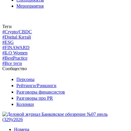
Мероприятия
Теги
#Crypto/CBDC
#Digital Китай
#ESG
#FINAWARD
#Б.О Women
#BestPractice
#Все теги
Сообщество
Персоны
Рейтинги/Рэнкинги
Разговоры финансистов
Разговоры про PR
Колонки
Номера